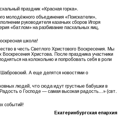
схальный праздник «Красная горка».
кого молодёжного объединения «Поискатели»,
сполнении руководителя казачьих сборов Игоря
рия «батлом» на разбивание пасхальных яиц,
воскресная школа!
ество в честь Светлого Христового Воскресения. Мы
х Воскресения Христова. После праздника участники
одняться на колокольню и попробовать себя в роли
 Шабровский. А еще делятся новостями о
ковных людей, что сюда идут грустные бабушки в
«Радость о Господе — самая высокая радость…» (свт.
х событий!
Екатеринбургская епархия