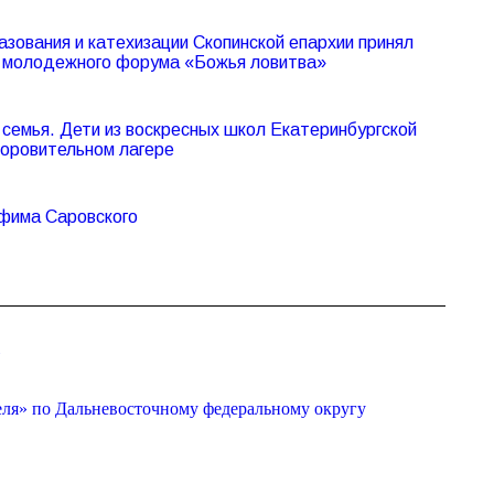
азования и катехизации Скопинской епархии принял
V молодежного форума «Божья ловитва»
семья. Дети из воскресных школ Екатеринбургской
доровительном лагере
афима Саровского
»
еля» по Дальневосточному федеральному округу