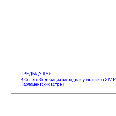
Навигация
ПРЕДЫДУЩАЯ
по
В Совете Федерации наградили участников XIV 
Предыдущая
записям
Парламентских встреч
запись: