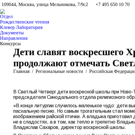
109044, Москва, улица Мельникова, 7/9с2
+7 495 650 10 70
Отдел
Рождественские чтения
Клевер Лаборатория
Документы
Направления
Конкурсы
Дети славят воскресшего 
продолжают отмечать Свет
Вы здесь:
Главная
Pегиональные новости
Российская Федераци
В Светлый Четверг дети воскресной школы при Ново-
председателя Синодального отдела религиозного обра
«В конце литургии случилось маленькое чудо: дети вы
пасхальную песню. Но самым трогательным стал моме
изображением райской птички. А владыка приготовил
не в сладостях, а в том, как тепло и трепетно Влад
Владислав Сахаров, директор воскресной школы.