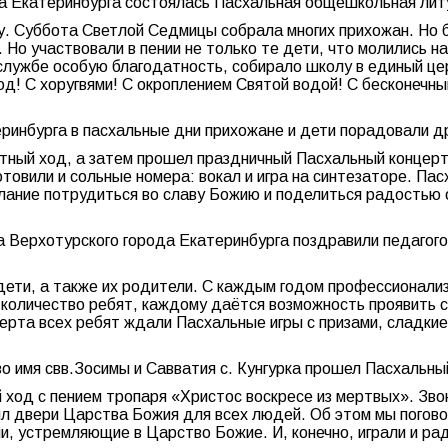
да Екатеринбурга состоялась Пасхальная общешкольная лит
у. Суббота Светлой Седмицы собрала многих прихожан. Но 
 Но участвовали в пении не только те дети, что молились н
службе особую благодатность, собирало школу в единый цер
д! С хоругвями! С окроплением Святой водой! С бесконечн
ринбурга в пасхальные дни прихожане и дети порадовали др
тный ход, а затем прошел праздничный Пасхальный концерт.
товили и сольные номера: вокал и игра на синтезаторе. Па
елание потрудиться во славу Божию и поделиться радостью
а Верхотурского города Екатеринбурга поздравили педагог
, дети, а также их родители. С каждым годом профессионал
оличество ребят, каждому даётся возможность проявить се
рта всех ребят ждали Пасхальные игры с призами, сладкие
о имя свв.Зосимы и Савватия с. Кунгурка прошел Пасхальны
ход с пением тропаря «Христос воскресе из мертвых». Зво
л двери Царства Божия для всех людей. Об этом мы погово
, устремляющие в Царство Божие. И, конечно, играли и ра