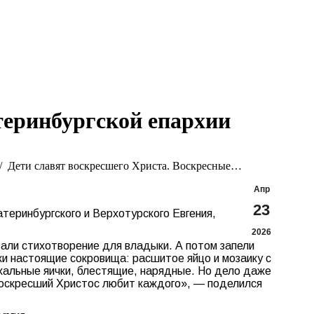
Search:
Вконтакте
Flickr
YouTu
Te
page
page
page
pa
opens
opens
opens
op
in
in
in
in
new
new
new
n
window
window
windo
w
теринбургской епархии
Дети славят воскресшего Христа. Воскресные…
Апр
23
еринбургского и Верхотурского Евгения,
2026
азали стихотворение для владыки. А потом запели
и настоящие сокровища: расшитое яйцо и мозаику с
хальные яички, блестящие, нарядные. Но дело даже
 Воскресший Христос любит каждого», — поделился