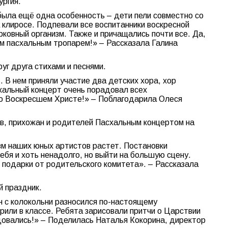
ургия.
была ещё одна особенность – дети пели совместно со
а клиросе. Подпевали все воспитанники воскресной
ковный организм. Также и причащались почти все. Да,
ым пасхальным тропарем!» – Рассказала Галина
уг друга стихами и песнями.
 В нем приняли участие два детских хора, хор
схальный концерт очень порадовал всех
 о Воскресшем Христе!» – Поблагодарила Олеся
ов, прихожан и родителей Пасхальным концертом на
изм наших юных артистов растет. Постановки
бя и хоть ненадолго, но выйти на большую сцену.
 подарки от родительского комитета». – Рассказала
й праздник.
н с колокольни разносился по-настоящему
рили в классе. Ребята зарисовали притчи о Царствии
довались!» – Поделилась Наталья Кокорина, директор