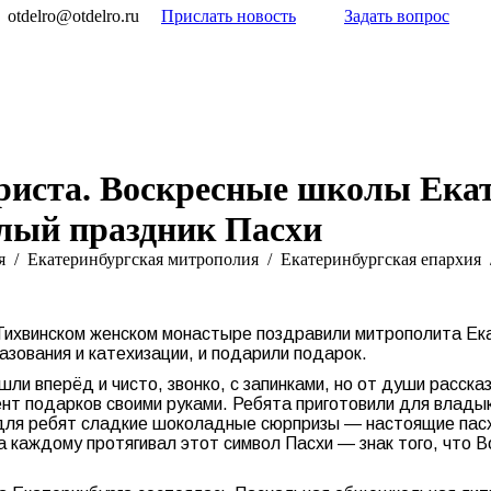
otdelro@otdelro.ru
Прислать новость
Задать вопрос
Христа. Воскресные школы Ека
лый праздник Пасхи
я
Екатеринбургская митрополия
Екатеринбургская епархия
Тихвинском женском монастыре поздравили митрополита Екат
зования и катехизации, и подарили подарок.
шли вперёд и чисто, звонко, с запинками, но от души расск
нт подарков своими руками. Ребята приготовили для владык
 для ребят сладкие шоколадные сюрпризы — настоящие пас
ыка каждому протягивал этот символ Пасхи — знак того, что