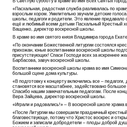
В Светлую субботу в храме во имя Всех Святых горо
«Пасхальная, радостная служба разливалась по храм
взрослым хором. Умилительно звучали детские голоса.
школы, педагоги и родители. Это явление придавало 
ещё и любимый всеми детьми Пасхальный Крестный хо
Ващенко, директор воскресной школы.
В храме во имя святого князя Владимира города Екате
«По окончании Божественной литургии состоялся крес
прихожан, юные воспитанники воскресной школы подго
присутствующих! Спаси Господи всех за искреннее ж
Барбасова, завуч воскресной школы.
Воспитанники воскресной школы храма во имя Симеон
большой сцене дома культуры.
«В подготовку к концерту включились все – педагоги
становятся все масштабнее, задействовано большое к
Спасибо нашим замечательным педагогам. После конце
Вера Зайцева, директор воскресной школы.
«Играли и радовались!» – В воскресной школе храма в
«После Литургии мы совершили праздничный крестный 
благовествующе, потому что Христос воскрес и откры
Божием и записали добродетели – плоды доброй души