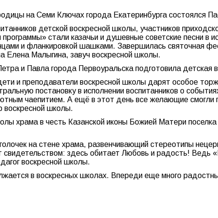
родицы на Семи Ключах города Екатеринбурга состоялся Па
питанников детской воскресной школы, участников приходс
программы» стали казачьи и душевные советские песни в и
цами и фланкировкой шашками. Завершилась святочная фее
ла Елена Малыгина, завуч воскресной школы.
Петра и Павла города Первоуральска подготовила детская 
ети и преподаватели воскресной школы дарят особое торж
ральную постановку в исполнении воспитанников о события
ютным чаепитием. А ещё в этот день все желающие смогли п
р воскресной школы.
колы храма в честь Казанской иконы Божией Матери поселка
уголочек на стене храма, развенчивающий стереотипы нецер
ут свидетельством: здесь обитает Любовь и радость! Ведь 
дагог воскресной школы.
лжается в воскресных школах. Впереди еще много радостны