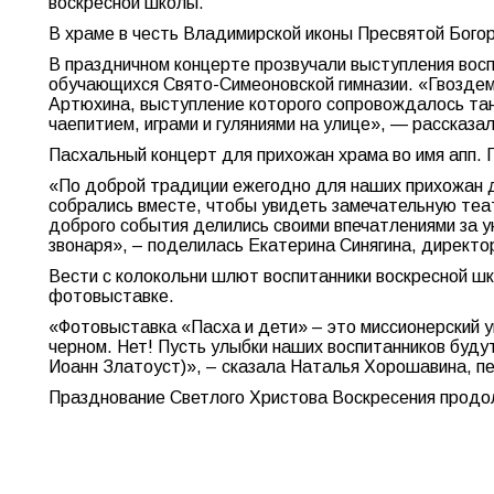
воскресной школы.
В храме в честь Владимирской иконы Пресвятой Бого
В праздничном концерте прозвучали выступления вос
обучающихся Свято-Симеоновской гимназии. «Гвоздем 
Артюхина, выступление которого сопровождалось тан
чаепитием, играми и гуляниями на улице», — рассказа
Пасхальный концерт для прихожан храма во имя апп. 
«По доброй традиции ежегодно для наших прихожан д
собрались вместе, чтобы увидеть замечательную теат
доброго события делились своими впечатлениями за у
звонаря», – поделилась Екатерина Синягина, директо
Вести с колокольни шлют воспитанники воскресной ш
фотовыставке.
«Фотовыставка «Пасха и дети» – это миссионерский 
черном. Нет! Пусть улыбки наших воспитанников буд
Иоанн Златоуст)», – сказала Наталья Хорошавина, пе
Празднование Светлого Христова Воскресения продо