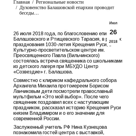
Главная
Pегиональные новости
Духовенство Балашовской епархии проводит
беседы…
Июл
26
26 июля 2018 года, по благословению епископа
Балашовского и Ртищевского Тарасия, в рамках
2018
празднования 1030-летия Крещения Руси, в
Культурно-просветительском центре им.
Преосвященного Павла (Вильчинского)
состоялась встреча священника со школьниками
из детского лагеря при МБУДО Центр
«Созвездие» г. Балашова.
Совместно с клириком кафедрального собора
Архангела Михаила протоиереем Борисом
Ланчиковым дети посмотрели православный
мультфильм «Это мой выбор». После чего
священник поздравил всех с наступающим
праздником, рассказал историю Крещения Руси
князем Владимиром и о его значении для
современной России.
Заслуженный учитель РФ Нина Кузнецова
познакомила гостей центра с выставкой,