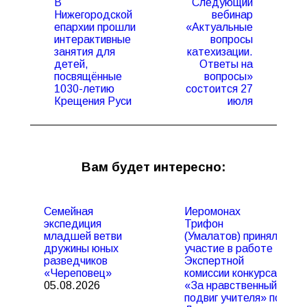
В
Следующий
записям
Нижегородской
вебинар
епархии прошли
«Актуальные
интерактивные
вопросы
Предыдущая
Следующая
занятия для
катехизации.
запись:
запись:
детей,
Ответы на
посвящённые
вопросы»
1030-летию
состоится 27
Крещения Руси
июля
Вам будет интересно:
Семейная
Иеромонах
экспедиция
Трифон
младшей ветви
(Умалатов) принял
дружины юных
участие в работе
разведчиков
Экспертной
«Череповец»
комиссии конкурса
05.08.2026
«За нравственный
подвиг учителя» по