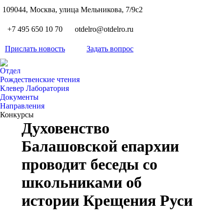
S
109044, Москва, улица Мельникова, 7/9с2
Вкон
page
Flickr
+7 495 650 10 70
otdelro@otdelro.ru
opens
page
YouT
in
opens
Прислать новость
Задать вопрос
page
new
Teleg
in
opens
wind
page
new
Отдел
in
opens
Рождественские чтения
wind
new
Клевер Лаборатория
in
wind
Документы
new
Направления
wind
Конкурсы
Духовенство
Балашовской епархии
проводит беседы со
школьниками об
истории Крещения Руси
Вы здесь: