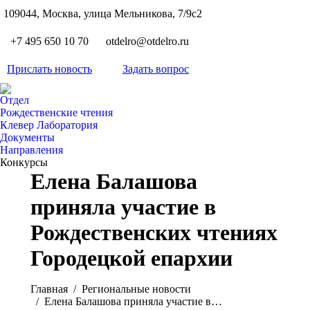
S
109044, Москва, улица Мельникова, 7/9с2
Вкон
page
Flickr
+7 495 650 10 70
otdelro@otdelro.ru
opens
page
YouT
in
opens
Прислать новость
Задать вопрос
page
new
Teleg
in
opens
wind
page
new
Отдел
in
opens
Рождественские чтения
wind
new
Клевер Лаборатория
in
wind
Документы
new
Направления
wind
Конкурсы
Елена Балашова
приняла участие в
Рождественских чтениях
Городецкой епархии
Вы здесь:
Главная
Pегиональные новости
Елена Балашова приняла участие в…