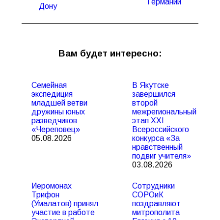
Германии
Дону
Вам будет интересно:
Семейная
В Якутске
экспедиция
завершился
младшей ветви
второй
дружины юных
межрегиональный
разведчиков
этап XXI
«Череповец»
Всероссийского
05.08.2026
конкурса «За
нравственный
подвиг учителя»
03.08.2026
Иеромонах
Сотрудники
Трифон
СОРОиК
(Умалатов) принял
поздравляют
участие в работе
митрополита