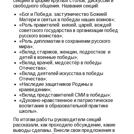
секциях в форме круглых столов, дискуссий и
свободного общения. Названия секций:
«Бог и Победа: заступничество Божией
Матери и святых в победах наших воинов»;
«Роль правителей: князей, царей, вождей
советского государства в организации побед
русского воинства»;
«Роль дипломатии в сохранении русского
мира»;
«Вклад стариков, женщин, подростков и
детей в военные победы»;
«Вклад врачей, медсестёр в победы
Отечества»;
«Вклад деятелей искусства в победы
Отечества»;
«Наследие защитников Родины в
краеведении»;
«Вклад представителей СМИ в победы»;
«Духовно-нравственное и патриотическое
воспитание в образовательной практике
школы».
По итогам работы руководители секций
рассказали, как проходило обсуждение, какие
выводы сделаны. Внесли свои предложения в