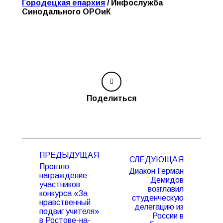
Городецкая епархия
/ Инфослужба
Синодального ОРОиК
Поделиться
Навигация
ПРЕДЫДУЩАЯ
по
СЛЕДУЮЩАЯ
Прошло
записям
Диакон Герман
награждение
Демидов
участников
возглавил
конкурса «За
Предыдущая
Следующая
студенческую
нравственный
запись:
запись:
делегацию из
подвиг учителя»
России в
в Ростове-на-