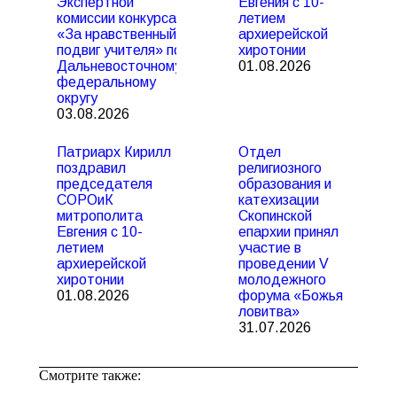
Экспертной
Евгения с 10-
комиссии конкурса
летием
«За нравственный
архиерейской
подвиг учителя» по
хиротонии
Дальневосточному
01.08.2026
федеральному
округу
03.08.2026
Патриарх Кирилл
Отдел
поздравил
религиозного
председателя
образования и
СОРОиК
катехизации
митрополита
Скопинской
Евгения с 10-
епархии принял
летием
участие в
архиерейской
проведении V
хиротонии
молодежного
01.08.2026
форума «Божья
ловитва»
31.07.2026
Смотрите также: