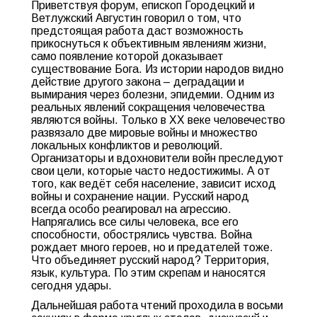
Приветствуя форум, епископ Городецкий и
Ветлужский Августин говорил о том, что
предстоящая работа даст возможность
прикоснуться к объективным явлениям жизни,
само появление которой доказывает
существование Бога. Из истории народов видно
действие другого закона – деградации и
вымирания через болезни, эпидемии. Одним из
реальных явлений сокращения человечества
являются войны. Только в ХХ веке человечество
развязало две мировые войны и множество
локальных конфликтов и революций.
Организаторы и вдохновители войн преследуют
свои цели, которые часто недостижимы. А от
того, как ведёт себя население, зависит исход
войны и сохранение нации. Русский народ
всегда особо реагировал на агрессию.
Напрягались все силы человека, все его
способности, обострялись чувства. Война
рождает много героев, но и предателей тоже.
Что объединяет русский народ? Территория,
язык, культура. По этим скрепам и наносятся
сегодня удары.
Дальнейшая работа чтений проходила в восьми