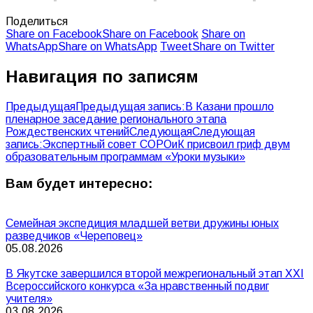
Поделиться
Share on Facebook
Share on Facebook
Share on
WhatsApp
Share on WhatsApp
Tweet
Share on Twitter
Навигация по записям
Предыдущая
Предыдущая запись:
В Казани прошло
пленарное заседание регионального этапа
Рождественских чтений
Следующая
Следующая
запись:
Экспертный совет СОРОиК присвоил гриф двум
образовательным программам «Уроки музыки»
Вам будет интересно:
Семейная экспедиция младшей ветви дружины юных
разведчиков «Череповец»
05.08.2026
В Якутске завершился второй межрегиональный этап XXI
Всероссийского конкурса «За нравственный подвиг
учителя»
03.08.2026