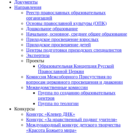
Документы
Направления
Реестр православных образовательных
организаций
Основы православной культуры (ОПК)
Дошкольное образование
Начальное, основное, среднее общее образование
Приходское просвещение взрослых
Приходское просвещение детей
Центры подготовки приходских специалистов
Экспертиза
Проекты
Образовательная Концепция Русской
Православной Церкви
Комиссия Межсоборного Присутствия по
вопросам церковного просвещения и диаконии
Межведомственные комиссии
Группа по созданию образовательных
центров
Группа по теологии
Конкурсы
Конкурс «Клевер ДНК»
Конкурс «За нравственный подвиг учителя»
Международный конкурс детского творчества
«Красота Божьего мира»