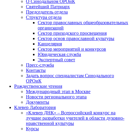
О Синодальном ОРОиК
Святейший Патриарх
Председатель отдела
Структура отдела
Сектор православных общеобразовательных
организаций
Сектор приходского просвещения
Сектор основ православной культуры
Канцелярия
Сектор мероприятий и конкурсов
Юридическая служба
Экспертный совет
Пресс-служба
Контакты
Задать вопрос специалистам Синодального
ОРОиК
Рождественские чтения
Международный этап в Москве
Новости регионального этапа
Документы
Клевер Лаборатория
«Клевер ДНК» – Всероссийский конкурс на
лучшие разработки учителей в области духовно-
нравственной культуры
Курсы