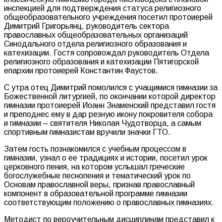
инспекцией для подтверждения статуса религиозного
общеобразовательного учреждения посетил протоиерей
Димитрий Григорьянц, руководитель сектора
православных общеобразовательных организаций
Синодального отдела религиозного образования и
катехизации. Гостя сопровождал руководитель Отдела
религиозного образования и катехизации Пятигорской
епархии протоиерей Константин Фаустов.
С утра отец Димитрий помолился с учащимися гимназии за
Божественной литургией, по окончании которой директор
гимназии протоиерей Иоанн Знаменский представил гостя
и преподнес ему в дар резную икону покровителя собора
и гимназии – святителя Николая Чудотворца, а самым
спортивным гимназистам вручили значки ГТО.
Затем гость познакомился с учебным процессом в
гимназии, узнал о ее традициях и истории, посетил урок
церковного пения, на котором услышал греческие
богослужебные песнопения и тематический урок по
Основам православной веры, признав православный
компонент в образовательной программе гимназии
соответствующим положению о православных гимназиях.
Методист по вероучительным дисциплинам представил к