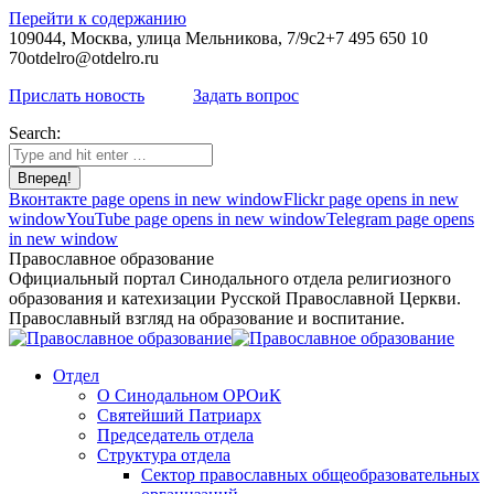
Перейти к содержанию
109044, Москва, улица Мельникова, 7/9с2
+7 495 650 10
70
otdelro@otdelro.ru
Прислать новость
Задать вопрос
Search:
Вконтакте page opens in new window
Flickr page opens in new
window
YouTube page opens in new window
Telegram page opens
in new window
Православное образование
Официальный портал Синодального отдела религиозного
образования и катехизации Русской Православной Церкви.
Православный взгляд на образование и воспитание.
Отдел
О Синодальном ОРОиК
Святейший Патриарх
Председатель отдела
Структура отдела
Сектор православных общеобразовательных