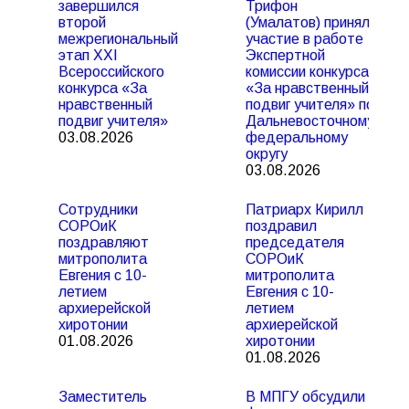
завершился
Трифон
второй
(Умалатов) принял
межрегиональный
участие в работе
этап XXI
Экспертной
Всероссийского
комиссии конкурса
конкурса «За
«За нравственный
нравственный
подвиг учителя» по
подвиг учителя»
Дальневосточному
03.08.2026
федеральному
округу
03.08.2026
Сотрудники
Патриарх Кирилл
СОРОиК
поздравил
поздравляют
председателя
митрополита
СОРОиК
Евгения с 10-
митрополита
летием
Евгения с 10-
архиерейской
летием
хиротонии
архиерейской
01.08.2026
хиротонии
01.08.2026
Заместитель
В МПГУ обсудили