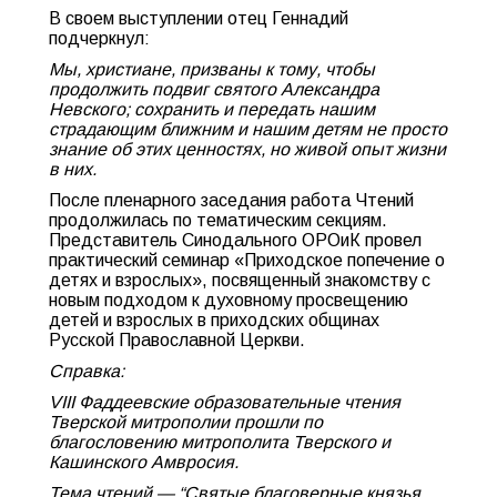
В своем выступлении отец Геннадий
подчеркнул:
Мы, христиане, призваны к тому, чтобы
продолжить подвиг святого Александра
Невского; сохранить и передать нашим
страдающим ближним и нашим детям не просто
знание об этих ценностях, но живой опыт жизни
в них.
После пленарного заседания работа Чтений
продолжилась по тематическим секциям.
Представитель Синодального ОРОиК провел
практический семинар «Приходское попечение о
детях и взрослых», посвященный знакомству с
новым подходом к духовному просвещению
детей и взрослых в приходских общинах
Русской Православной Церкви.
Справка:
VIII Фаддеевские образовательные чтения
Тверской митрополии прошли по
благословению митрополита Тверского и
Кашинского Амвросия.
Тема чтений — “Святые благоверные князья