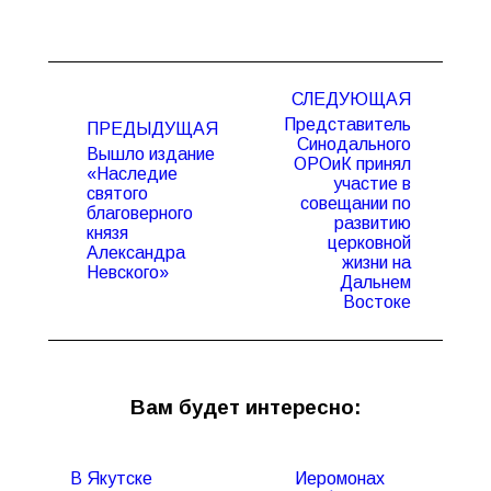
Навигация
СЛЕДУЮЩАЯ
по
Представитель
ПРЕДЫДУЩАЯ
записям
Синодального
Вышло издание
ОРОиК принял
«Наследие
участие в
святого
совещании по
Предыдущая
Следующая
благоверного
развитию
запись:
запись:
князя
церковной
Александра
жизни на
Невского»
Дальнем
Востоке
Вам будет интересно:
В Якутске
Иеромонах