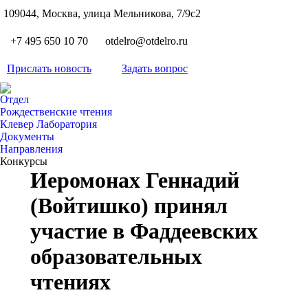
S
109044, Москва, улица Мельникова, 7/9с2
Вкон
page
Flickr
+7 495 650 10 70
otdelro@otdelro.ru
opens
page
YouT
in
opens
Прислать новость
Задать вопрос
page
new
Teleg
in
opens
wind
page
new
Отдел
in
opens
Рождественские чтения
wind
new
Клевер Лаборатория
in
wind
Документы
new
Направления
wind
Конкурсы
Иеромонах Геннадий
(Войтишко) принял
участие в Фаддеевских
образовательных
чтениях
Вы здесь: