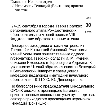
Главная
Новости отдела
Иеромонах Геннадий (Войтишко) принял
участие…
Сен
30
24-25 сентября в городе Твери в рамках
регионального этапа Рождественских
2020
образовательных чтений прошли VIII
Фаддеевские образовательные чтения.
Пленарное заседание открыл митрополит
Тверской и Кашинский Амвросий. Участники
чтений услышали приветственные адреса
губернатора Тверской области И. М. Рудени,
епископа Ржевского и Торопецкого Адриана. К
участникам Чтений обратился епископ Бежецкий
и Весьегонский Филарет и заведующая
кафедрой педагогики и методики начального
образования ПСТГУ С. Ю. Дивногорцева.
По благословению председателя Синодального
ОРОиК епископа Бронницкого Евгения с
приветственным словом выступил руководитель
сектора приходского просвещения иеромонах
Геннадий (Войтишко).