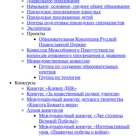
Дошкольное образование
Начальное, основное, среднее общее образование
Приходское просвещение взрослых
Приходское просвещение детей
Центры подготовки приходских специалистов
Экспертиза
Проекты
Образовательная Концепция Русской
Православной Церкви
Комиссия Межсоборного Присутствия по
вопросам церковного просвещения и диаконии
Межведомственные комиссии
Группа по созданию образовательных
центров
Группа по теологии
Конкурсы
Конкурс «Клевер ДНК»
Конкурс «За нравственный подвиг учителя»
Международный конкурс детского творчества
«Красота Божьего мира»
Архив конкурсов
Международный конкурс «Две столицы
Великой Победы!»
Международный конкурс «Интерактивный
урок «Правнуки победы о войне»