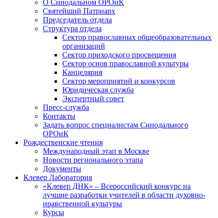
О Синодальном ОРОиК
Святейший Патриарх
Председатель отдела
Структура отдела
Сектор православных общеобразовательных
организаций
Сектор приходского просвещения
Сектор основ православной культуры
Канцелярия
Сектор мероприятий и конкурсов
Юридическая служба
Экспертный совет
Пресс-служба
Контакты
Задать вопрос специалистам Синодального
ОРОиК
Рождественские чтения
Международный этап в Москве
Новости регионального этапа
Документы
Клевер Лаборатория
«Клевер ДНК» – Всероссийский конкурс на
лучшие разработки учителей в области духовно-
нравственной культуры
Курсы