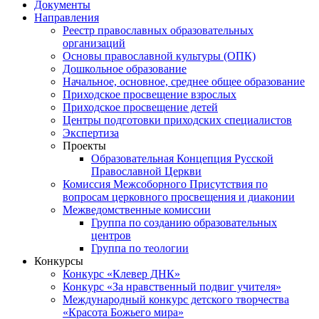
Документы
Направления
Реестр православных образовательных
организаций
Основы православной культуры (ОПК)
Дошкольное образование
Начальное, основное, среднее общее образование
Приходское просвещение взрослых
Приходское просвещение детей
Центры подготовки приходских специалистов
Экспертиза
Проекты
Образовательная Концепция Русской
Православной Церкви
Комиссия Межсоборного Присутствия по
вопросам церковного просвещения и диаконии
Межведомственные комиссии
Группа по созданию образовательных
центров
Группа по теологии
Конкурсы
Конкурс «Клевер ДНК»
Конкурс «За нравственный подвиг учителя»
Международный конкурс детского творчества
«Красота Божьего мира»