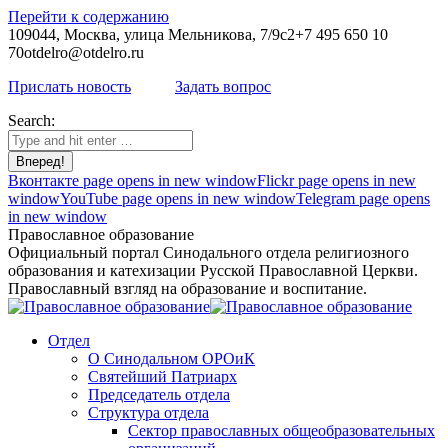
Перейти к содержанию
109044, Москва, улица Мельникова, 7/9с2
+7 495 650 10
70
otdelro@otdelro.ru
Прислать новость
Задать вопрос
Search:
Вконтакте page opens in new window
Flickr page opens in new
window
YouTube page opens in new window
Telegram page opens
in new window
Православное образование
Официальный портал Синодального отдела религиозного
образования и катехизации Русской Православной Церкви.
Православный взгляд на образование и воспитание.
Отдел
О Синодальном ОРОиК
Святейший Патриарх
Председатель отдела
Структура отдела
Сектор православных общеобразовательных