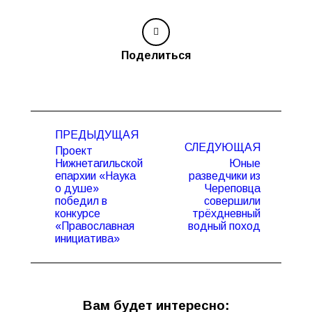
Поделиться
Навигация
ПРЕДЫДУЩАЯ
по
СЛЕДУЮЩАЯ
Проект
записям
Нижнетагильской
Юные
епархии «Наука
разведчики из
о душе»
Череповца
Предыдущая
Следующая
победил в
совершили
запись:
запись:
конкурсе
трёхдневный
«Православная
водный поход
инициатива»
Вам будет интересно: