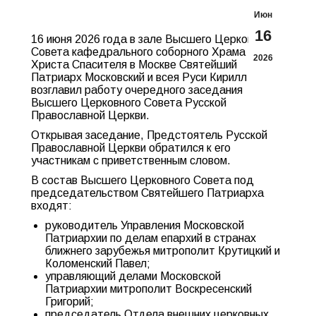
Июн
16
16 июня 2026 года в зале Высшего Церковного
Совета кафедрального соборного Храма
2026
Христа Спасителя в Москве Святейший
Патриарх Московский и всея Руси Кирилл
возглавил работу очередного заседания
Высшего Церковного Совета Русской
Православной Церкви.
Открывая заседание, Предстоятель Русской
Православной Церкви обратился к его
участникам с приветственным словом.
В состав Высшего Церковного Совета под
председательством Святейшего Патриарха
входят:
руководитель Управления Московской
Патриархии по делам епархий в странах
ближнего зарубежья митрополит Крутицкий и
Коломенский Павел;
управляющий делами Московской
Патриархии митрополит Воскресенский
Григорий;
председатель Отдела внешних церковных