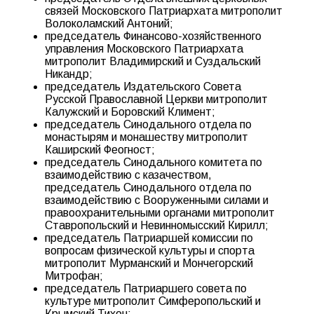
связей Московского Патриархата митрополит
Волоколамский Антоний;
председатель Финансово-хозяйственного
управления Московского Патриархата
митрополит Владимирский и Суздальский
Никандр;
председатель Издательского Совета
Русской Православной Церкви митрополит
Калужский и Боровский Климент;
председатель Синодального отдела по
монастырям и монашеству митрополит
Каширский Феогност;
председатель Синодального комитета по
взаимодействию с казачеством,
председатель Синодального отдела по
взаимодействию с Вооруженными силами и
правоохранительными органами митрополит
Ставропольский и Невинномысский Кирилл;
председатель Патриаршей комиссии по
вопросам физической культуры и спорта
митрополит Мурманский и Мончегорский
Митрофан;
председатель Патриаршего совета по
культуре митрополит Симферопольский и
Крымский Тихон;