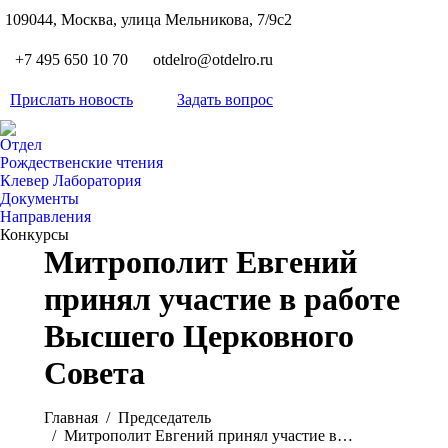
S
109044, Москва, улица Мельникова, 7/9с2
Вкон
page
Flickr
+7 495 650 10 70
otdelro@otdelro.ru
opens
page
YouT
in
opens
Прислать новость
Задать вопрос
page
new
Teleg
in
opens
wind
page
new
Отдел
in
opens
Рождественские чтения
wind
new
Клевер Лаборатория
in
wind
Документы
new
Направления
wind
Конкурсы
Митрополит Евгений
принял участие в работе
Высшего Церковного
Совета
Вы здесь:
Главная
Председатель
Митрополит Евгений принял участие в…