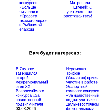
конкурсов
Митрополит
«Больше
Евгений: С
Предыдущая
Следующая
смысла» и
учителем – не
запись:
запись:
«Красота
расставайтесь!
Божьего мира»
в Рыбинской
епархии
Вам будет интересно:
В Якутске
Иеромонах
завершился
Трифон
второй
(Умалатов) принял
межрегиональный
участие в работе
этап XXI
Экспертной
Всероссийского
комиссии конкурса
конкурса «За
«За нравственный
нравственный
подвиг учителя» по
подвиг учителя»
Дальневосточному
03.08.2026
федеральному