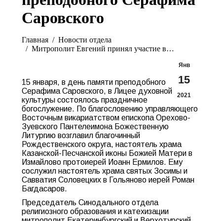
Саровского
Вы здесь:
Главная
Новости отдела
Митрополит Евгений принял участие в…
Янв
15
15 января, в день памяти преподобного
Серафима Саровского, в Лицее духовной
2021
культуры состоялось праздничное
богослужение. По благословению управляющего
Восточным викариатством епископа Орехово-
Зуевского Пантелеимона Божественную
Литургию возглавил благочинный
Рождественского округа, настоятель храма
Казанской-Песчанской иконы Божией Матери в
Измайлово протоиерей Иоанн Ермилов. Ему
сослужил настоятель храма святых Зосимы и
Савватия Соловецких в Гольяново иерей Роман
Багдасаров.
Председатель Синодального отдела
религиозного образования и катехизации
митрополит Екатеринбургский и Верхотурский