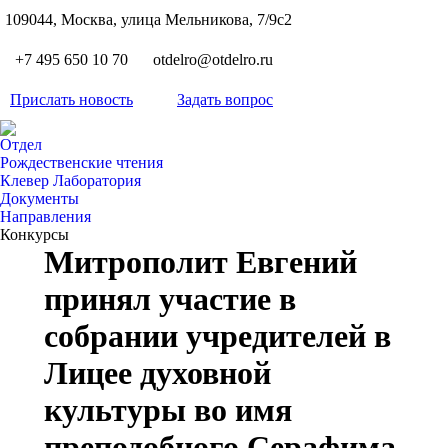
S
109044, Москва, улица Мельникова, 7/9с2
Вкон
page
Flickr
+7 495 650 10 70
otdelro@otdelro.ru
opens
page
YouT
in
opens
Прислать новость
Задать вопрос
page
new
Teleg
in
opens
wind
page
new
Отдел
in
opens
Рождественские чтения
wind
new
Клевер Лаборатория
in
wind
Документы
new
Направления
wind
Конкурсы
Митрополит Евгений
принял участие в
собрании учредителей в
Лицее духовной
культуры во имя
преподобного Серафима