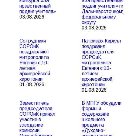
конкурса «За
«За нравственный
нравственный
подвиг учителя» по
подвиг учителя»
Дальневосточному
03.08.2026
федеральному
округу
03.08.2026
Сотрудники
Патриарх Кирилл
СОРОиК
поздравил
поздравляют
председателя
митрополита
СОРОиК
Евгения с 10-
митрополита
летием
Евгения с 10-
архиерейской
летием
хиротонии
архиерейской
01.08.2026
хиротонии
01.08.2026
Заместитель
В МПГУ обсудили
председателя
формы и
СОРОиК принял
содержание
участие в
школьного
заседание
предмета
комиссии
«Духовно-
Межсоборного
нравственная