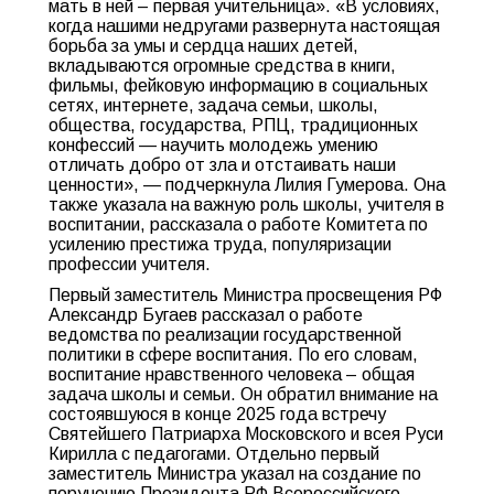
мать в ней – первая учительница». «В условиях,
когда нашими недругами развернута настоящая
борьба за умы и сердца наших детей,
вкладываются огромные средства в книги,
фильмы, фейковую информацию в социальных
сетях, интернете, задача семьи, школы,
общества, государства, РПЦ, традиционных
конфессий — научить молодежь умению
отличать добро от зла и отстаивать наши
ценности», — подчеркнула Лилия Гумерова. Она
также указала на важную роль школы, учителя в
воспитании, рассказала о работе Комитета по
усилению престижа труда, популяризации
профессии учителя.
Первый заместитель Министра просвещения РФ
Александр Бугаев рассказал о работе
ведомства по реализации государственной
политики в сфере воспитания. По его словам,
воспитание нравственного человека – общая
задача школы и семьи. Он обратил внимание на
состоявшуюся в конце 2025 года встречу
Святейшего Патриарха Московского и всея Руси
Кирилла с педагогами. Отдельно первый
заместитель Министра указал на создание по
поручению Президента РФ Всероссийского