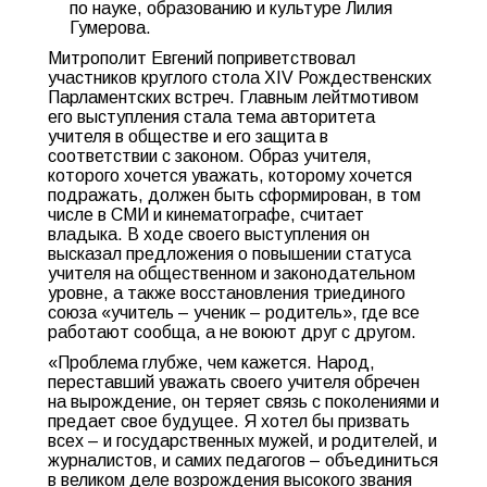
по науке, образованию и культуре Лилия
Гумерова.
Митрополит Евгений поприветствовал
участников круглого стола XIV Рождественских
Парламентских встреч. Главным лейтмотивом
его выступления стала тема авторитета
учителя в обществе и его защита в
соответствии с законом. Образ учителя,
которого хочется уважать, которому хочется
подражать, должен быть сформирован, в том
числе в СМИ и кинематографе, считает
владыка. В ходе своего выступления он
высказал предложения о повышении статуса
учителя на общественном и законодательном
уровне, а также восстановления триединого
союза «учитель – ученик – родитель», где все
работают сообща, а не воюют друг с другом.
«Проблема глубже, чем кажется. Народ,
переставший уважать своего учителя обречен
на вырождение, он теряет связь с поколениями и
предает свое будущее. Я хотел бы призвать
всех – и государственных мужей, и родителей, и
журналистов, и самих педагогов – объединиться
в великом деле возрождения высокого звания