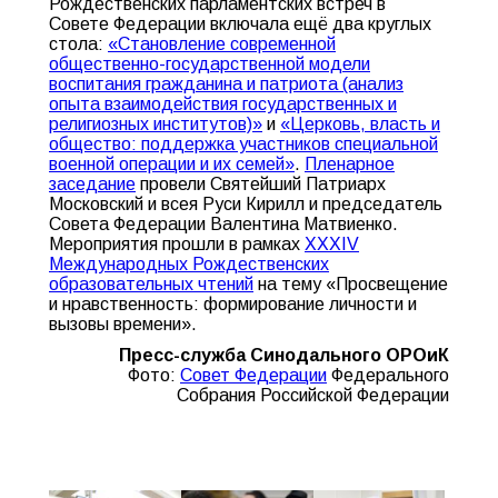
Рождественских парламентских встреч в
Совете Федерации включала ещё два круглых
стола:
«Становление современной
общественно-государственной модели
воспитания гражданина и патриота (анализ
опыта взаимодействия государственных и
религиозных институтов)»
и
«Церковь, власть и
общество: поддержка участников специальной
военной операции и их семей»
.
Пленарное
заседание
провели Святейший Патриарх
Московский и всея Руси Кирилл и председатель
Совета Федерации Валентина Матвиенко.
Мероприятия прошли в рамках
XXXIV
Международных Рождественских
образовательных чтений
на тему «Просвещение
и нравственность: формирование личности и
вызовы времени».
Пресс-служба Синодального ОРОиК
Фото:
Совет Федерации
Федерального
Собрания Российской Федерации