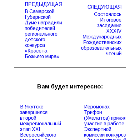
ПРЕДЫДУЩАЯ
по
СЛЕДУЮЩАЯ
В Самарской
записям
Состоялось
Губернской
Итоговое
Думе наградили
заседание
победителей
XXХIV
Предыдущая
Следующая
регионального
Международных
запись:
запись:
детского
Рождественских
конкурса
образовательных
«Красота
чтений
Божьего мира»
Вам будет интересно:
В Якутске
Иеромонах
завершился
Трифон
второй
(Умалатов) принял
межрегиональный
участие в работе
этап XXI
Экспертной
Всероссийского
комиссии конкурса