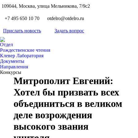
S
109044, Москва, улица Мельникова, 7/9с2
Вкон
page
Flickr
+7 495 650 10 70
otdelro@otdelro.ru
opens
page
YouT
in
opens
Прислать новость
Задать вопрос
page
new
Teleg
in
opens
wind
page
new
Отдел
in
opens
Рождественские чтения
wind
new
Клевер Лаборатория
in
wind
Документы
new
Направления
wind
Конкурсы
Митрополит Евгений:
Хотел бы призвать всех
объединиться в великом
деле возрождения
высокого звания
учителя