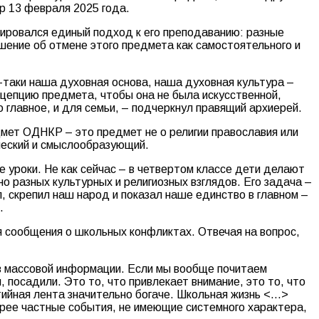
р 13 февраля 2025 года.
мировался единый подход к его преподаванию: разные
шение об отмене этого предмета как самостоятельного и
е-таки наша духовная основа, наша духовная культура –
цепцию предмета, чтобы она не была искусственной,
 главное, и для семьи, – подчеркнул правящий архиерей.
дмет ОДНКР – это предмет не о религии православия или
ческий и смыслообразующий.
 уроки. Не как сейчас – в четвертом классе дети делают
о разных культурных и религиозных взглядов. Его задача –
, скрепил наш народ и показал наше единство в главном –
.
 сообщения о школьных конфликтах. Отвечая на вопрос,
ств массовой информации. Если мы вообще почитаем
, посадили. Это то, что привлекает внимание, это то, что
тийная лента значительно богаче. Школьная жизнь <…>
корее частные события, не имеющие системного характера,