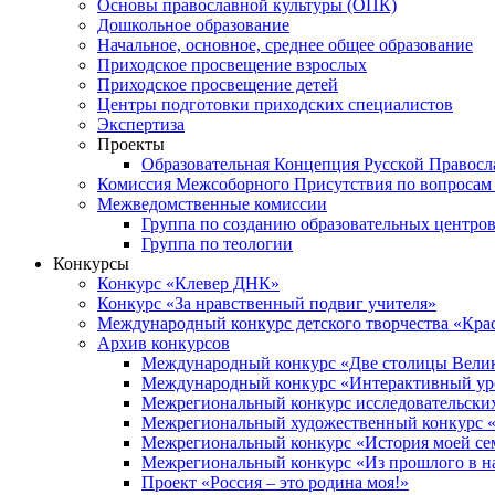
Основы православной культуры (ОПК)
Дошкольное образование
Начальное, основное, среднее общее образование
Приходское просвещение взрослых
Приходское просвещение детей
Центры подготовки приходских специалистов
Экспертиза
Проекты
Образовательная Концепция Русской Правос
Комиссия Межсоборного Присутствия по вопросам 
Межведомственные комиссии
Группа по созданию образовательных центро
Группа по теологии
Конкурсы
Конкурс «Клевер ДНК»
Конкурс «За нравственный подвиг учителя»
Международный конкурс детского творчества «Кра
Архив конкурсов
Международный конкурс «Две столицы Вели
Международный конкурс «Интерактивный уро
Межрегиональный конкурс исследовательских
Межрегиональный художественный конкурс «
Межрегиональный конкурс «История моей сем
Межрегиональный конкурс «Из прошлого в н
Проект «Россия – это родина моя!»