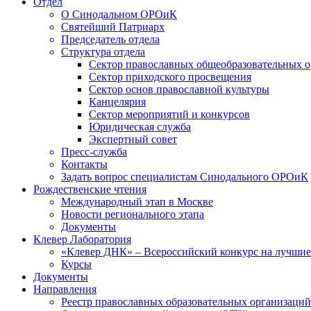
Отдел
О Синодальном ОРОиК
Святейший Патриарх
Председатель отдела
Структура отдела
Сектор православных общеобразовательных 
Сектор приходского просвещения
Сектор основ православной культуры
Канцелярия
Сектор мероприятий и конкурсов
Юридическая служба
Экспертный совет
Пресс-служба
Контакты
Задать вопрос специалистам Синодального ОРОиК
Рождественские чтения
Международный этап в Москве
Новости регионального этапа
Документы
Клевер Лаборатория
«Клевер ДНК» – Всероссийский конкурс на лучшие 
Курсы
Документы
Направления
Реестр православных образовательных организаций