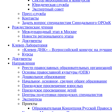
Сектор мероприятий и конкурсов
Юридическая служба
Экспертный совет
Пресс-служба
Контакты
Задать вопрос специалистам Синодального ОРОиК
Рождественские чтения
Международный этап в Москве
Новости регионального этапа
Документы
Клевер Лаборатория
«Клевер ДНК» – Всероссийский конкурс на лучшие 
Курсы
Документы
Направления
Реестр православных образовательных организаций
Основы православной культуры (ОПК)
Дошкольное образование
Начальное, основное, среднее общее образование
Приходское просвещение взрослых
Приходское просвещение детей
Центры подготовки приходских специалистов
Экспертиза
Проекты
Образовательная Концепция Русской Правос