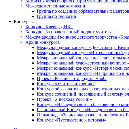
Комиссия Межсоборного Присутствия по вопросам 
Межведомственные комиссии
Группа по созданию образовательных центро
Группа по теологии
Конкурсы
Конкурс «Клевер ДНК»
Конкурс «За нравственный подвиг учителя»
Международный конкурс детского творчества «Кра
Архив конкурсов
Международный конкурс «Две столицы Вели
Международный конкурс «Интерактивный уро
Межрегиональный конкурс исследовательских
Межрегиональный художественный конкурс «
Межрегиональный конкурс «История моей сем
Межрегиональный конкурс «Из прошлого в н
Проект «Россия – это родина моя!»
Конкурс «Учитель и ученик»
Конкурс образовательных экскурсионных ма
Конкурс сочинений, посвященный святому б
Проект «У восхода России»
Конкурс «Наследие святого благоверного кня
Региональный Конкурс «Наследие святого бла
Олимпиада «Зарисовка из жизни последних 
Конкурс «Путешествие к истокам»