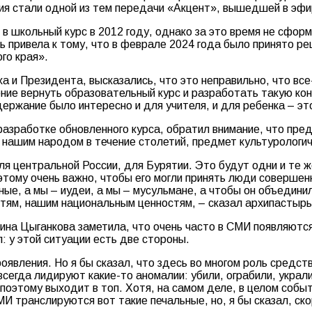
ия стали одной из тем передачи «Акцент», вышедшей в эфи
 школьный курс в 2012 году, однако за это время не сфор
 привела к тому, что в феврале 2024 года было принято ре
го края».
а и Президента, высказались, что это неправильно, что вс
ние вернуть образовательный курс и разработать такую кон
ржание было интересно и для учителя, и для ребенка – это
разработке обновленного курса, обратил внимание, что пре
ь нашим народом в течение столетий, предмет культурологи
я центральной России, для Бурятии. Это будут одни и те же
этому очень важно, чтобы его могли принять люди совершенн
е, а мы – иудеи, а мы – мусульмане, а чтобы он объединил
тям, нашим национальным ценностям, – сказал архипастырь
на Цыганкова заметила, что очень часто в СМИ появляются
: у этой ситуации есть две стороны.
роявления. Но я бы сказал, что здесь во многом роль сред
всегда лидируют какие-то аномалии: убили, ограбили, украли
оэтому выходит в топ. Хотя, на самом деле, в целом собы
МИ транслируются вот такие печальные, но, я бы сказал, с