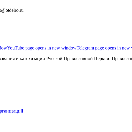
o@otdelro.ru
ndow
YouTube page opens in new window
Telegram page opens in new
ования и катехизации Русской Православной Церкви. Православ
организаций