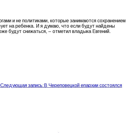
гогами и не политиками, которые занимаются сохранением
вует на ребенка. И я думаю, что если будут найдены
оже будут снижаться, – отметил владыка Евгений.
я
Следующая запись:
В Череповецкой епархии состоялся