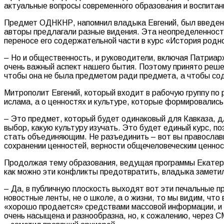
актуальные вопросы современного образования и воспитан
Предмет ОДНКНР, напомнил владыка Евгений, был введен в
авторы предлагали разные видения. Эта неопределенность
переносе его содержательной части в курс «История родно
– Но и общественность, и руководители, включая Патриарх
очень важный аспект нашего бытия. Поэтому принято реше
чтобы она не была предметом ради предмета, а чтобы соде
Митрополит Евгений, который входит в рабочую группу по 
ислама, а о ценностях и культуре, которые формировалис
– Это предмет, который будет одинаковый для Кавказа, дл
выбор, какую культуру изучать. Это будет единый курс, по
стать объединяющим. Не разъединить – вот вы православны
сохранении ценностей, верности общечеловеческим ценнос
Продолжая тему образования, ведущая программы Екатери
как можно эти конфликты предотвратить, владыка заметил
– Да, в публичную плоскость выходят вот эти печальные п
новостные ленты, не о школе, а о жизни, то мы видим, что 
«хорошо продается» средствами массовой информации, и п
очень насыщена и разнообразна, но, к сожалению, через С