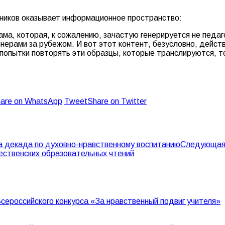
льников оказывает информационное пространство:
ама, которая, к сожалению, зачастую генерируется не педа
тнерами за рубежом. И вот этот контент, безусловно, дейст
 попытки повторять эти образцы, которые транслируются, т
are on WhatsApp
Tweet
Share on Twitter
а декада по духовно-нравственному воспитанию
Следующа
ственских образовательных чтений
сероссийского конкурса «За нравственный подвиг учителя»