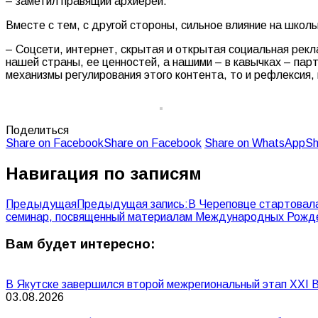
– заметил правящий архиерей.
Вместе с тем, с другой стороны, сильное влияние на шко
– Соцсети, интернет, скрытая и открытая социальная рекл
нашей страны, ее ценностей, а нашими – в кавычках – пар
механизмы регулирования этого контента, то и рефлексия,
Поделиться
Share on Facebook
Share on Facebook
Share on WhatsApp
Sh
Навигация по записям
Предыдущая
Предыдущая запись:
В Череповце стартовал
семинар, посвященный материалам Международных Рожде
Вам будет интересно:
В Якутске завершился второй межрегиональный этап XXI В
03.08.2026