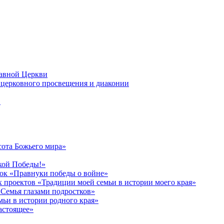
лавной Церкви
церковного просвещения и диаконии
в
сота Божьего мира»
кой Победы!»
к «Правнуки победы о войне»
 проектов «Традиции моей семьи в истории моего края»
Семья глазами подростков»
ьи в истории родного края»
астоящее»