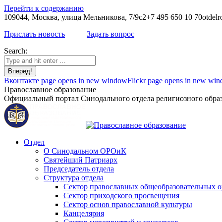
Перейти к содержанию
109044, Москва, улица Мельникова, 7/9с2
+7 495 650 10 70
otdelr
Прислать новость
Задать вопрос
Search:
Вконтакте page opens in new window
Flickr page opens in new wi
Православное образование
Официальный портал Синодального отдела религиозного образ
Отдел
О Синодальном ОРОиК
Святейший Патриарх
Председатель отдела
Структура отдела
Сектор православных общеобразовательных 
Сектор приходского просвещения
Сектор основ православной культуры
Канцелярия