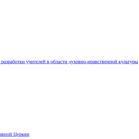
разработки учителей в области духовно-нравственной культуры
лавной Церкви