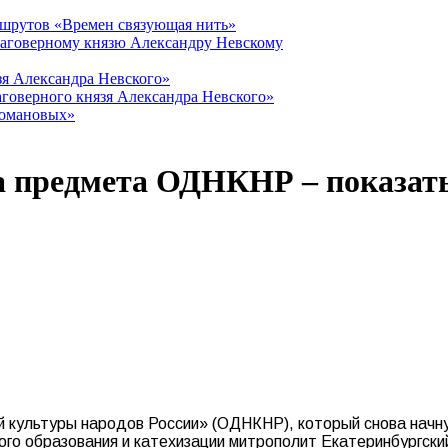
ршрутов «Времен связующая нить»
лаговерному князю Александру Невскому
зя Александра Невского»
говерного князя Александра Невского»
Романовых»
 предмета ОДНКНР – показать
культуры народов России» (ОДНКНР), который снова начнут 
о образования и катехизации митрополит Екатеринбургский