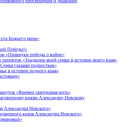
церковного просвещения и диаконии
в
сота Божьего мира»
кой Победы!»
к «Правнуки победы о войне»
 проектов «Традиции моей семьи в истории моего края»
Семья глазами подростков»
ьи в истории родного края»
астоящее»
ршрутов «Времен связующая нить»
лаговерному князю Александру Невскому
зя Александра Невского»
говерного князя Александра Невского»
Романовых»