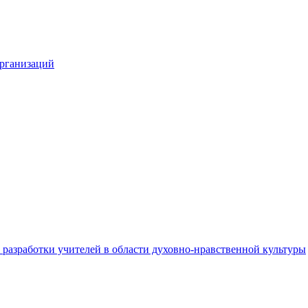
организаций
разработки учителей в области духовно-нравственной культуры