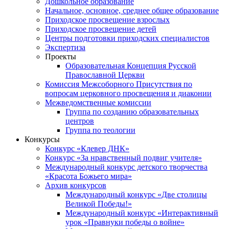
Дошкольное образование
Начальное, основное, среднее общее образование
Приходское просвещение взрослых
Приходское просвещение детей
Центры подготовки приходских специалистов
Экспертиза
Проекты
Образовательная Концепция Русской
Православной Церкви
Комиссия Межсоборного Присутствия по
вопросам церковного просвещения и диаконии
Межведомственные комиссии
Группа по созданию образовательных
центров
Группа по теологии
Конкурсы
Конкурс «Клевер ДНК»
Конкурс «За нравственный подвиг учителя»
Международный конкурс детского творчества
«Красота Божьего мира»
Архив конкурсов
Международный конкурс «Две столицы
Великой Победы!»
Международный конкурс «Интерактивный
урок «Правнуки победы о войне»