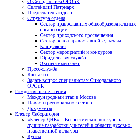
О Синодальном ОРОиК
Святейший Патриарх
Председатель отдела
Структура отдела
Сектор православных общеобразовательных
организаций
Сектор приходского просвещения
Сектор основ православной культуры
Канцелярия
Сектор мероприятий и конкурсов
Юридическая служба
Экспертный совет
Пресс-служба
Контакты
Задать вопрос специалистам Синодального
ОРОиК
Рождественские чтения
Международный этап в Москве
Новости регионального этапа
Документы
Клевер Лаборатория
«Клевер ДНК» – Всероссийский конкурс на
лучшие разработки учителей в области духовно-
нравственной культуры
Курсы