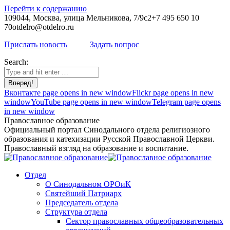
Перейти к содержанию
109044, Москва, улица Мельникова, 7/9с2
+7 495 650 10
70
otdelro@otdelro.ru
Прислать новость
Задать вопрос
Search:
Вконтакте page opens in new window
Flickr page opens in new
window
YouTube page opens in new window
Telegram page opens
in new window
Православное образование
Официальный портал Синодального отдела религиозного
образования и катехизации Русской Православной Церкви.
Православный взгляд на образование и воспитание.
Отдел
О Синодальном ОРОиК
Святейший Патриарх
Председатель отдела
Структура отдела
Сектор православных общеобразовательных