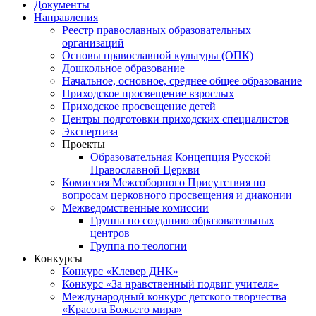
Документы
Направления
Реестр православных образовательных
организаций
Основы православной культуры (ОПК)
Дошкольное образование
Начальное, основное, среднее общее образование
Приходское просвещение взрослых
Приходское просвещение детей
Центры подготовки приходских специалистов
Экспертиза
Проекты
Образовательная Концепция Русской
Православной Церкви
Комиссия Межсоборного Присутствия по
вопросам церковного просвещения и диаконии
Межведомственные комиссии
Группа по созданию образовательных
центров
Группа по теологии
Конкурсы
Конкурс «Клевер ДНК»
Конкурс «За нравственный подвиг учителя»
Международный конкурс детского творчества
«Красота Божьего мира»