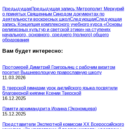
Предыдущая
Предыдущая запись:
Митрополит Меркурий
о принятых Священным Синодом документах по
деятельности воскресных школ
Следующая
Следующая
запись:
Концепция комплексного учебного курса «Основы
религиозных культур и светской этики» на ступенях
начального, основного, среднего (полного) общего
образования
Вам будет интересно:
Протоиерей Димитрий Григорьянц с рабочим визитом
посетил Вышневолоцкую православную школу
11.03.2026
В тверской гимназии урок английского языка посвятили
благоверной княгини Ксении Тверской
16.12.2025
Памяти архимандрита Иоанна (Экономцева)
15.12.2025
Представители Экспертной комиссии XX Всероссийского