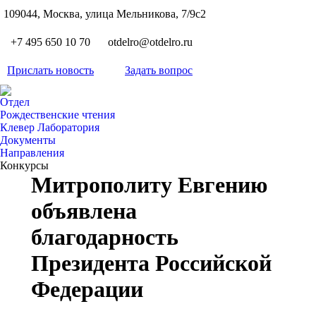
S
109044, Москва, улица Мельникова, 7/9с2
Вкон
page
Flickr
+7 495 650 10 70
otdelro@otdelro.ru
opens
page
YouT
in
opens
Прислать новость
Задать вопрос
page
new
Teleg
in
opens
wind
page
new
Отдел
in
opens
Рождественские чтения
wind
new
Клевер Лаборатория
in
wind
Документы
new
Направления
wind
Конкурсы
Митрополиту Евгению
объявлена
благодарность
Президента Российской
Федерации
Вы здесь: