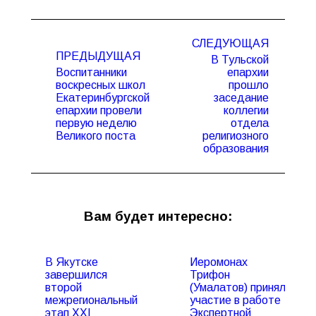
Навигация
СЛЕДУЮЩАЯ
по
ПРЕДЫДУЩАЯ
В Тульской
записям
Воспитанники
епархии
воскресных школ
прошло
Екатеринбургской
заседание
Предыдущая
Следующая
епархии провели
коллегии
запись:
запись:
первую неделю
отдела
Великого поста
религиозного
образования
Вам будет интересно:
В Якутске
Иеромонах
завершился
Трифон
второй
(Умалатов) принял
межрегиональный
участие в работе
этап XXI
Экспертной