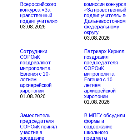
Всероссийского
комиссии конкурса
конкурса «За
«За нравственный
нравственный
подвиг учителя» по
подвиг учителя»
Дальневосточному
03.08.2026
федеральному
округу
03.08.2026
Сотрудники
Патриарх Кирилл
СОРОиК
поздравил
поздравляют
председателя
митрополита
СОРОиК
Евгения с 10-
митрополита
летием
Евгения с 10-
архиерейской
летием
хиротонии
архиерейской
01.08.2026
хиротонии
01.08.2026
Заместитель
В МПГУ обсудили
председателя
формы и
СОРОиК принял
содержание
участие в
школьного
заседание
предмета