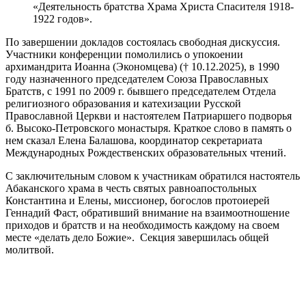
«Деятельность братства Храма Христа Спасителя 1918-
1922 годов».
По завершении докладов состоялась свободная дискуссия.
Участники конференции помолились о упокоении
архимандрита Иоанна (Экономцева) († 10.12.2025), в 1990
году назначенного председателем Союза Православных
Братств, с 1991 по 2009 г. бывшего председателем Отдела
религиозного образования и катехизации Русской
Православной Церкви и настоятелем Патриаршего подворья
б. Высоко-Петровского монастыря. Краткое слово в память о
нем сказал Елена Балашова, координатор секретариата
Международных Рождественских образовательных чтений.
С заключительным словом к участникам обратился настоятель
Абаканского храма в честь святых равноапостольных
Константина и Елены, миссионер, богослов протоиерей
Геннадий Фаст, обративший внимание на взаимоотношение
приходов и братств и на необходимость каждому на своем
месте «делать дело Божие». Секция завершилась общей
молитвой.