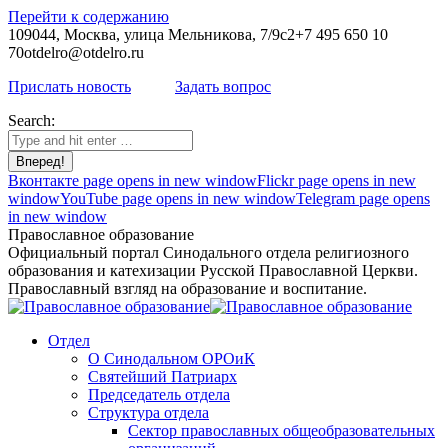
Перейти к содержанию
109044, Москва, улица Мельникова, 7/9с2
+7 495 650 10
70
otdelro@otdelro.ru
Прислать новость
Задать вопрос
Search:
Вконтакте page opens in new window
Flickr page opens in new
window
YouTube page opens in new window
Telegram page opens
in new window
Православное образование
Официальный портал Синодального отдела религиозного
образования и катехизации Русской Православной Церкви.
Православный взгляд на образование и воспитание.
Отдел
О Синодальном ОРОиК
Святейший Патриарх
Председатель отдела
Структура отдела
Сектор православных общеобразовательных