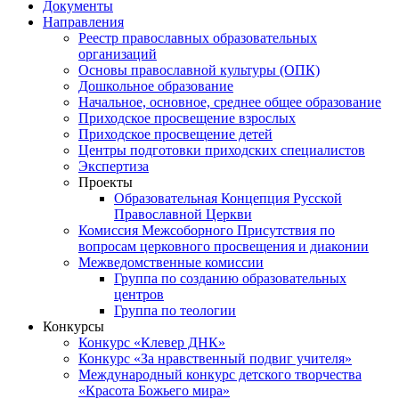
Документы
Направления
Реестр православных образовательных
организаций
Основы православной культуры (ОПК)
Дошкольное образование
Начальное, основное, среднее общее образование
Приходское просвещение взрослых
Приходское просвещение детей
Центры подготовки приходских специалистов
Экспертиза
Проекты
Образовательная Концепция Русской
Православной Церкви
Комиссия Межсоборного Присутствия по
вопросам церковного просвещения и диаконии
Межведомственные комиссии
Группа по созданию образовательных
центров
Группа по теологии
Конкурсы
Конкурс «Клевер ДНК»
Конкурс «За нравственный подвиг учителя»
Международный конкурс детского творчества
«Красота Божьего мира»