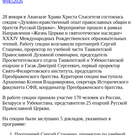
Фев
5
2026
28 января в Аванзале Храма Христа Спасителя состоялась
секция «Духовно-нравственный опыт православных общин и
братств Русской Церкви». Мероприятие прошло в рамках
Направления «Жизнь Церкви и святоотеческое наследие»
XXХIV Международных Рождественских образовательных
чтений. Работу секции возглавили протоиерей Сергий
Стаценко, проректор по учебной части Ташкентской
Православной Духовной семинарии, председатель
Просветительского отдела Ташкентской и Узбекистанской
епархии и Гасак Дмитрий Сергеевич, первый проректор
Свято-Филаретовского института, председатель
Преображенского братства. Куратором секции выступила
Архипенко Ксения Владимировна, секретарь Исторического
факультета СФИ, координатор Преображенского братства.
В работе секции приняли участие 170 человек из России,
Беларуси и Узбекистана, представители 25 епархий Русской
Православной Церкви.
На секции были заслушано 5 докладов, указанных в
программе:
Протоиерей Сергий Стаценко, проректор по учебной