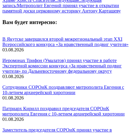
Храме Христа Спасителя
Следующая
Следующая
запись:
Митрополит Евгений принял участие в открытии
памятной доски церковному историку Антону Карташеву
Вам будет интересно:
В Якутске завершился второй межрегиональный этап XXI
Всероссийского конкурса «За нравственный подвиг учителя»
03.08.2026
Иеромонах Трифон (Умалатов) принял участие в работе
Экспертной комиссии конкурса «За нравственный подвиг
учителя» по Дальневосточному федеральному округу
03.08.2026
Сотрудники СОРОиК поздравляют митрополита Евгения с
10-летием архиерейской хиротонии
01.08.2026
Патриарх Кирилл поздравил председателя СОРОиК
митрополита Евгения с 10-летием архиерейской хиротонии
01.08.2026
Заместитель председателя СОРОиК принял участие в