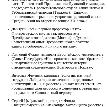
части Ташкентской Православной Духовной семинарии,
председатель Просветительского отдела Ташкентской и
Узбекистанской епархии (Ташкент). «Епархия
исповедников веры: опыт устроения церковной жизни в
Средней Азии во второй половине XX века»;
Дмитрий Гасак, первый проректор Свято-
Филаретовского института, председатель
Преображенского братства (Москва). «Духовно-
нравственный опыт Преображенского братства:
единство соборного и личного начала»;
Григорий Фокин, аспирант Европейского университета
(Санкт-Петербург). «Новгородско-псковское “братство”
и епархиальное единство в контексте истории
отношений средневековых Новгорода и Пскова»;
Вячеслав Ячменик, кандидат теологии, научный
сотрудник Лаборатории исследований церковных
институций ПСТГУ (Москва). «”Покаянная семья”: от
исследований древнерусского феномена к реализации
на практике в Синодальный период»;
Сергей Цыбульский, президент Фонда
Священномученика Александра Хотовицкого (Москва).