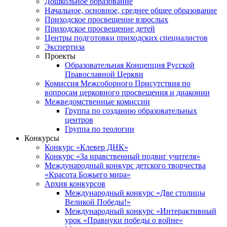
Дошкольное образование
Начальное, основное, среднее общее образование
Приходское просвещение взрослых
Приходское просвещение детей
Центры подготовки приходских специалистов
Экспертиза
Проекты
Образовательная Концепция Русской
Православной Церкви
Комиссия Межсоборного Присутствия по
вопросам церковного просвещения и диаконии
Межведомственные комиссии
Группа по созданию образовательных
центров
Группа по теологии
Конкурсы
Конкурс «Клевер ДНК»
Конкурс «За нравственный подвиг учителя»
Международный конкурс детского творчества
«Красота Божьего мира»
Архив конкурсов
Международный конкурс «Две столицы
Великой Победы!»
Международный конкурс «Интерактивный
урок «Правнуки победы о войне»