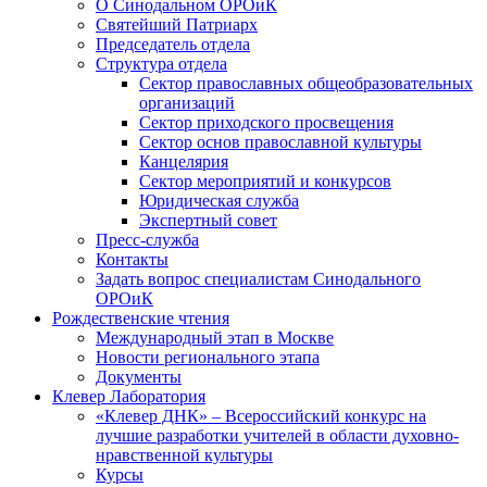
О Синодальном ОРОиК
Святейший Патриарх
Председатель отдела
Структура отдела
Сектор православных общеобразовательных
организаций
Сектор приходского просвещения
Сектор основ православной культуры
Канцелярия
Сектор мероприятий и конкурсов
Юридическая служба
Экспертный совет
Пресс-служба
Контакты
Задать вопрос специалистам Синодального
ОРОиК
Рождественские чтения
Международный этап в Москве
Новости регионального этапа
Документы
Клевер Лаборатория
«Клевер ДНК» – Всероссийский конкурс на
лучшие разработки учителей в области духовно-
нравственной культуры
Курсы