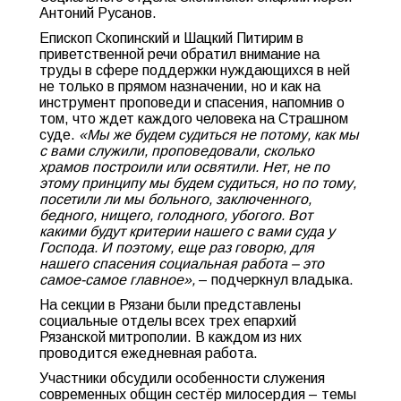
Антоний Русанов.
Епископ Скопинский и Шацкий Питирим в
приветственной речи обратил внимание на
труды в сфере поддержки нуждающихся в ней
не только в прямом назначении, но и как на
инструмент проповеди и спасения, напомнив о
том, что ждет каждого человека на Страшном
суде.
«Мы же будем судиться не потому, как мы
с вами служили, проповедовали, сколько
храмов построили или освятили. Нет, не по
этому принципу мы будем судиться, но по тому,
посетили ли мы больного, заключенного,
бедного, нищего, голодного, убогого. Вот
какими будут критерии нашего с вами суда у
Господа. И поэтому, еще раз говорю, для
нашего спасения социальная работа – это
самое-самое главное»,
– подчеркнул владыка.
На секции в Рязани были представлены
социальные отделы всех трех епархий
Рязанской митрополии. В каждом из них
проводится ежедневная работа.
Участники обсудили особенности служения
современных общин сестёр милосердия – темы