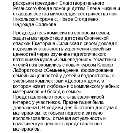
раскрыли президент Благотворительного
Рязанского Фонда помощи детям Елена Чикина и
старшая сестра милосердия сестричества при
Никольском храме с. Новое Еголдаево
Надежда Солякова.
Председатель комиссии по вопросам семьи,
защиты материнства и детства Скопинской
епархии Екатерина Силинская в своем докладе
подчеркнула важность укрепления семейных
ценностей через изучение педагогического
потенциала курса «Семьеведение». Участники
чтений познакомились с новым курсом Клевер
Лаборатории «Семьеведение: формирование
семейных ценностей у детей и подростков», с
учебными комплектами «Дорога к дому, в
котором живет любовь» и с комплексом учебных
материалов «9 бесед о семье».
Представленные проекты вызвали живой
интерес у участников. Презентация была
дополнена QR-кодами для быстрого доступа к
материалам, которыми педагоги активно
воспользовались, отмечая актуальность и
практическую ценность представленных
материалов.