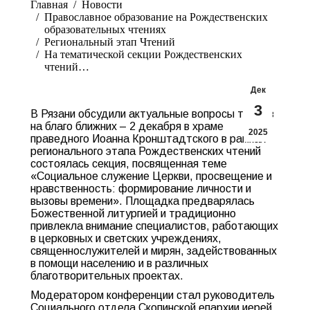
Главная
Новости
Православное образование на Рождественских
образовательных чтениях
Региональный этап Чтений
На тематической секции Рождественских
чтений…
Дек
3
В Рязани обсудили актуальные вопросы трудов
на благо ближних – 2 декабря в храме
2025
праведного Иоанна Кронштадтского в рамках
регионального этапа Рождественских чтений
состоялась секция, посвященная теме
«Социальное служение Церкви, просвещение и
нравственность: формирование личности и
вызовы времени». Площадка предварялась
Божественной литургией и традиционно
привлекла внимание специалистов, работающих
в церковных и светских учреждениях,
священнослужителей и мирян, задействованных
в помощи населению и в различных
благотворительных проектах.
Модератором конференции стал руководитель
Социального отдела Скопинской епархии иерей