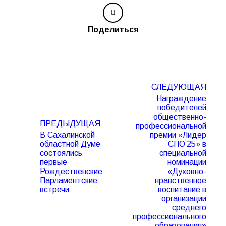
Поделиться
Навигация
СЛЕДУЮЩАЯ
по
Награждение
записям
победителей
общественно-
ПРЕДЫДУЩАЯ
профессиональной
В Сахалинской
премии «Лидер
областной Думе
СПО’25» в
состоялись
специальной
Предыдущая
Следующая
первые
номинации
запись:
запись:
Рождественские
«Духовно-
Парламентские
нравственное
встречи
воспитание в
организации
среднего
профессионального
образования»