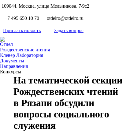
S
109044, Москва, улица Мельникова, 7/9с2
Вкон
page
Flickr
+7 495 650 10 70
otdelro@otdelro.ru
opens
page
YouT
in
opens
Прислать новость
Задать вопрос
page
new
Teleg
in
opens
wind
page
new
Отдел
in
opens
Рождественские чтения
wind
new
Клевер Лаборатория
in
wind
Документы
new
Направления
wind
Конкурсы
На тематической секции
Рождественских чтений
в Рязани обсудили
вопросы социального
служения
Вы здесь: