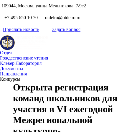
S
109044, Москва, улица Мельникова, 7/9с2
Вкон
page
Flickr
+7 495 650 10 70
otdelro@otdelro.ru
opens
page
YouT
in
opens
Прислать новость
Задать вопрос
page
new
Teleg
in
opens
wind
page
new
in
opens
wind
new
Отдел
in
wind
Рождественские чтения
new
Клевер Лаборатория
wind
Документы
Направления
Конкурсы
Открыта регистрация
команд школьников для
участия в VI ежегодной
Межрегиональной
культурно-