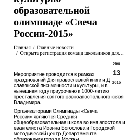
образовательной
олимпиаде «Свеча
России-2015»
Вы здесь:
Главная
Главные новости
Открыта регистрация команд школьников для…
Янв
13
Мероприятие проводится в рамках
празднований Дня православной книги и Дня
2015
славянской письменности и культуры, и в
нынешнем году приурочено к 1000-летию
преставления святого равноапостольного князя
Владимира.
Организаторами Олимпиады «Свеча
России»
являются Средняя
общеобразовательная школа во имя апостола и
евангелиста Иоанна Богослова и Городской
методический центр Департамента
образования города Москвы.