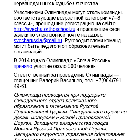
неравнодушных к судьбе Отечества.
Участниками Олимпиады могут стать команды,
соответствующие возрастной категории «7–8
классы», прошедшие регистрацию на сайте
http://svecha.orthoschool.ru
и приславшие свои
заявки по электронной почте на адрес:
svecharussia@mail.ru
. Руководителями команд
могут быть педагоги от образовательных
организаций.
В 2014 году в Олимпиаде «Свеча России»
приняло
участие около 500 человек
Ответственный за проведение Олимпиады —
священник Валерий Васильев, тел.
+7(964)791-
49-61
Олимпиада проводится при поддержке
Синодального отдела религиозного
образования и катехизации Русской
Православной Церкви, Синодального отдела по
делам молодежи Русской Православной
Церкви, Западного викариатства города
Москвы Русской Православной Церкви,
Западного окружного управления образования
Департамента образования города Москвы.