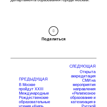
Поделиться
Навигация
СЛЕДУЮЩАЯ
по
Открыта
записям
аккредитация
ПРЕДЫДУЩАЯ
СМИ на
В Москве
мероприятия
пройдут XXIII
направления
Международные
«Религиозное
Рождественские
образование и
Предыдущая
Следующая
образовательные
катехизация в
запись:
запись:
чтения «Князь
Русской