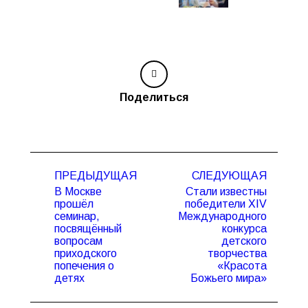
Поделиться
Навигация
ПРЕДЫДУЩАЯ
СЛЕДУЮЩАЯ
по
В Москве
Стали известны
записям
прошёл
победители XIV
семинар,
Международного
посвящённый
конкурса
Предыдущая
Следующая
вопросам
детского
запись:
запись:
приходского
творчества
попечения о
«Красота
детях
Божьего мира»