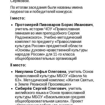
Серяковой.
По итогам заседания были названы имена
лауреатов и победителей конкурса:
I место:
Протоиерей Пивоваров Борис Иванович
,
учитель истории ЧОУ «Православная
гимназия во имя преподобного Сергия
Радонежского». Учебно-методический
комплект по предмету «Православная
культура России» предметной области
«Основы духовно-нравственной культуры
народов России» для 11-го класса
общеобразовательных организаций
II место:
Никулина Софья Олеговна
, учитель Основ
православной культуры МБОУ «Школа №
63». Методический комплекс «Жития Святых,
в Земле Рязанской Просиявших»
Сибирёв Сергей Олегович
, учитель
английского языка и Основ православной
культуры МБОУ «Васильевская средняя
общеобразовательная школа». Проект