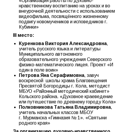
«Организация работы по духовно-
нравственному воспитанию на уроках и во
внеурочной деятельности с использованием
видеофильма, посвящённого жизненному
подвигу новомучеников и исповедников г.
Кубинки»
III место:
Куренкова Виктория Александровна
,
учитель русского языка и литературы
Муниципального автономного
образовательного учреждения Северского
физико-математического лицея. Проект «И
один в поле воин»
Петрова Яна Серафимовна
, завуч
воскресной
школы храма Благовещения
Пресвятой Богородицы г. Кола, методист
МБУО «Районный методический кабинет»
Кольского района. «Духовное краеведение
или путешествие по древнему городу Кола»
Полковникова Татьяна Владимировна
,
учитель начальных классов МБОУ
г. Мурманска «Гимназия № 1». «Святыни
родного края»
За организацию духовно-нравственного