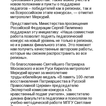
новом положении и пункты о поддержке
педагогов – победителей как в регионах, так и
на Всероссийском этапе конкурса», — отметил
митрополит Меркурий.
Представитель Министерства просвещения
Российской Федерации Сергей Пилипенко
поддержал эту инициативу: «Наша совместная
работа позволит поднять педагогический
конкурс на новый уровень не только в регионах,
но и в рамках финального этапа. Это поможет
нам получить качественные авторские работы,
которые мы сможем распространить во все
регионы».
По благословению Святейшего Патриарха
Московского и всея Руси Кирилла митрополит
Меркурий вручил за многолетние
труды юбилейную медаль «В память 100-летия
восстановления Патриаршества в Русской
Православной Церкви» председателю
Экспертной комиссии конкурса «За
нравственный подвиг учителя», заместителю
декана факультета педагогики и психологии по
учебно-методической работе МПГУ Светлане