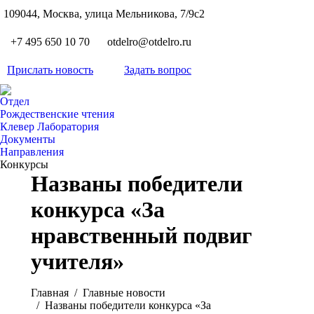
S
109044, Москва, улица Мельникова, 7/9с2
Вкон
page
Flickr
+7 495 650 10 70
otdelro@otdelro.ru
opens
page
YouT
in
opens
Прислать новость
Задать вопрос
page
new
Teleg
in
opens
wind
page
new
Отдел
in
opens
Рождественские чтения
wind
new
Клевер Лаборатория
in
wind
Документы
new
Направления
wind
Конкурсы
Названы победители
конкурса «За
нравственный подвиг
учителя»
Вы здесь:
Главная
Главные новости
Названы победители конкурса «За