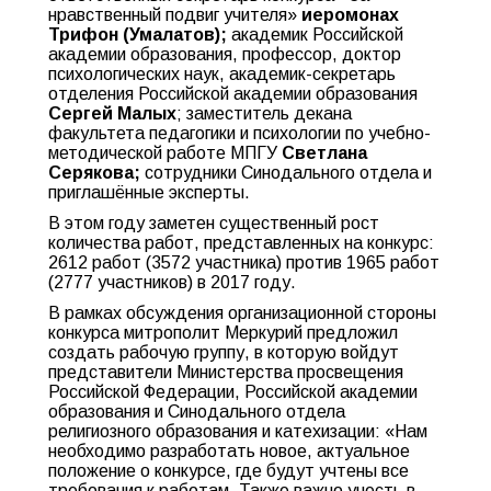
нравственный подвиг учителя»
иеромонах
Трифон (Умалатов);
академик Российской
академии образования, профессор, доктор
психологических наук, академик-секретарь
отделения Российской академии образования
Сергей Малых
; заместитель декана
факультета педагогики и психологии по учебно-
методической работе МПГУ
Светлана
Серякова;
сотрудники Синодального отдела и
приглашённые эксперты.
В этом году заметен существенный рост
количества работ, представленных на конкурс:
2612 работ (3572 участника) против 1965 работ
(2777 участников) в 2017 году.
В рамках обсуждения организационной стороны
конкурса митрополит Меркурий предложил
создать рабочую группу, в которую войдут
представители Министерства просвещения
Российской Федерации, Российской академии
образования и Синодального отдела
религиозного образования и катехизации: «Нам
необходимо разработать новое, актуальное
положение о конкурсе, где будут учтены все
требования к работам. Также важно учесть в