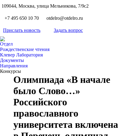
S
109044, Москва, улица Мельникова, 7/9с2
Вкон
page
Flickr
+7 495 650 10 70
otdelro@otdelro.ru
opens
page
YouT
in
opens
Прислать новость
Задать вопрос
page
new
Teleg
in
opens
wind
page
new
Отдел
in
opens
Рождественские чтения
wind
new
Клевер Лаборатория
in
wind
Документы
new
Направления
wind
Конкурсы
Олимпиада «В начале
было Слово…»
Российского
православного
университета включена
в Перечень олимпиад