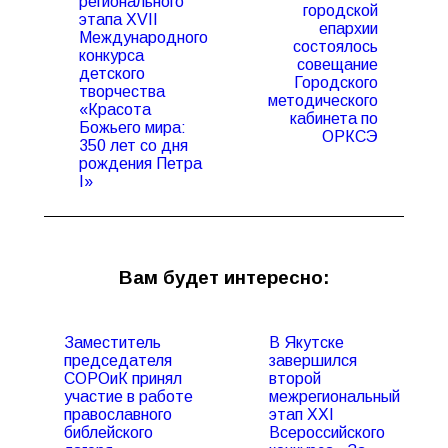
регионального
городской
этапа XVII
епархии
Международного
состоялось
конкурса
Предыдущая
Следующая
совещание
детского
запись:
запись:
Городского
творчества
методического
«Красота
кабинета по
Божьего мира:
ОРКСЭ
350 лет со дня
рождения Петра
I»
Вам будет интересно:
Заместитель
В Якутске
председателя
завершился
СОРОиК принял
второй
участие в работе
межрегиональный
православного
этап XXI
библейского
Всероссийского