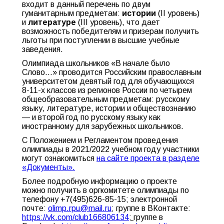
входит в данный перечень по двум
гуманитарным предметам:
истории
(II уровень)
и
литературе
(III уровень), что дает
возможность победителям и призерам получить
льготы при поступлении в высшие учебные
заведения.
Олимпиада школьников «В начале было
Слово…» проводится Российским православным
университетом девятый год для обучающихся
8-11-х классов из регионов России по четырем
общеобразовательным предметам: русскому
языку, литературе, истории и обществознанию
— и второй год по русскому языку как
иностранному для зарубежных школьников.
С Положением и Регламентом проведения
олимпиады в 2021/2022 учебном году участники
могут ознакомиться
на сайте проекта в разделе
«Документы».
Более подробную информацию о проекте
можно получить в оргкомитете олимпиады по
телефону +7(495)626-85-15; электронной
почте:
olimp.rpu@mail.ru
; группе в ВКонтакте:
https://vk.com/club166806134
;
группе в