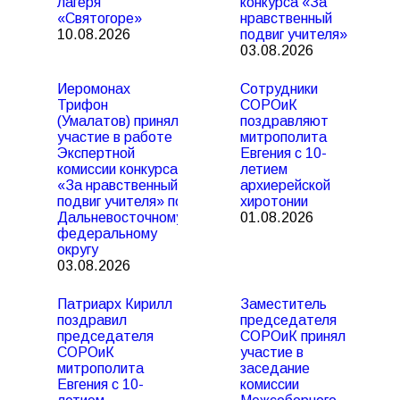
лагеря
конкурса «За
«Святогоре»
нравственный
10.08.2026
подвиг учителя»
03.08.2026
Иеромонах
Сотрудники
Трифон
СОРОиК
(Умалатов) принял
поздравляют
участие в работе
митрополита
Экспертной
Евгения с 10-
комиссии конкурса
летием
«За нравственный
архиерейской
подвиг учителя» по
хиротонии
Дальневосточному
01.08.2026
федеральному
округу
03.08.2026
Патриарх Кирилл
Заместитель
поздравил
председателя
председателя
СОРОиК принял
СОРОиК
участие в
митрополита
заседание
Евгения с 10-
комиссии