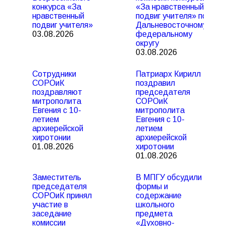
конкурса «За
«За нравственный
нравственный
подвиг учителя» по
подвиг учителя»
Дальневосточному
03.08.2026
федеральному
округу
03.08.2026
Сотрудники
Патриарх Кирилл
СОРОиК
поздравил
поздравляют
председателя
митрополита
СОРОиК
Евгения с 10-
митрополита
летием
Евгения с 10-
архиерейской
летием
хиротонии
архиерейской
01.08.2026
хиротонии
01.08.2026
Заместитель
В МПГУ обсудили
председателя
формы и
СОРОиК принял
содержание
участие в
школьного
заседание
предмета
комиссии
«Духовно-