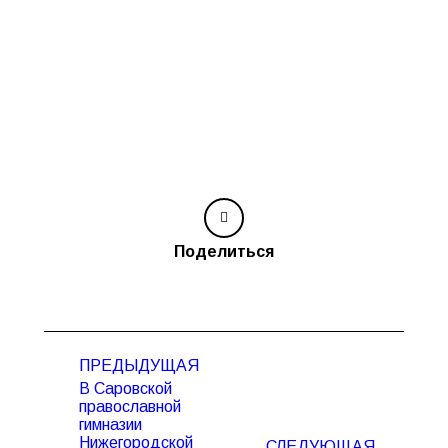
Поделиться
Навигация
ПРЕДЫДУЩАЯ
по
В Саровской
записям
православной
гимназии
Нижегородской
СЛЕДУЮЩАЯ