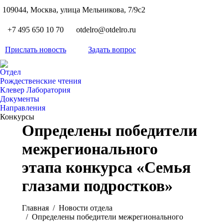
S
109044, Москва, улица Мельникова, 7/9с2
Вкон
page
Flickr
+7 495 650 10 70
otdelro@otdelro.ru
opens
page
YouT
in
opens
Прислать новость
Задать вопрос
page
new
Teleg
in
opens
wind
page
new
Отдел
in
opens
Рождественские чтения
wind
new
Клевер Лаборатория
in
wind
Документы
new
Направления
wind
Конкурсы
Определены победители
межрегионального
этапа конкурса «Семья
глазами подростков»
Вы здесь:
Главная
Новости отдела
Определены победители межрегионального