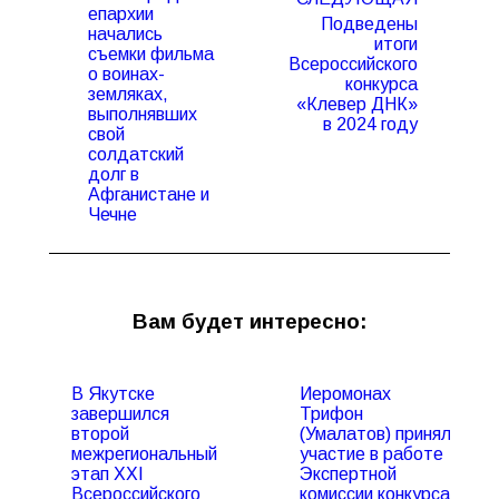
епархии
Подведены
начались
итоги
съемки фильма
Всероссийского
Предыдущая
Следующая
о воинах-
конкурса
запись:
запись:
земляках,
«Клевер ДНК»
выполнявших
в 2024 году
свой
солдатский
долг в
Афганистане и
Чечне
Вам будет интересно:
В Якутске
Иеромонах
завершился
Трифон
второй
(Умалатов) принял
межрегиональный
участие в работе
этап XXI
Экспертной
Всероссийского
комиссии конкурса