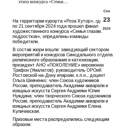
этапа конкурса «Семья…
Сен
23
На территории курорта «Роза Хутор», где с 17
по 21 сентября 2024 года прошел финал
2024
художественного конкурса «Семья глазами
подростков», определены команды
победители.
В состав жюри вошли: заведующий сектором
мероприятий и конкурсов Синодального отдела
религиозного образования и катехизации,
президент АНО «ПОКОЛЕНИЕ» иеромонах
Трифон (Умалатов); руководитель ОРОиК
Ростовской-на-Дону епархии, к.п.н., доцент
Ольга Шевченко; член Союза художников
России, преподаватель Академии акварели и
изящных искусств Сергея Андрияки Юлия
Нуждина; член творческого Союза художников
России, преподаватель Академии акварели и
изящных искусств Сергея Андрияки Елена
Куличевская.
Призовые места распределились следующим
образом: