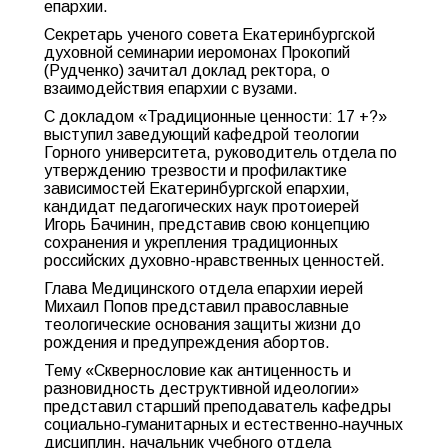
епархии.
Секретарь ученого совета Екатеринбургской
духовной семинарии иеромонах Прокопий
(Рудченко) зачитал доклад ректора, о
взаимодействия епархии с вузами.
С докладом «Традиционные ценности: 17 +?»
выступил заведующий кафедрой теологии
Горного университета, руководитель отдела по
утверждению трезвости и профилактике
зависимостей Екатеринбургской епархии,
кандидат педагогических наук протоиерей
Игорь Бачинин, представив свою концепцию
сохранения и укрепления традиционных
российских духовно-нравственных ценностей.
Глава Медицинского отдела епархии иерей
Михаил Попов представил православные
теологические основания защиты жизни до
рождения и предупреждения абортов.
Тему «Сквернословие как антиценность и
разновидность деструктивной идеологии»
представил старший преподаватель кафедры
социально‑гуманитарных и естественно‑научных
дисциплин, начальник учебного отдела