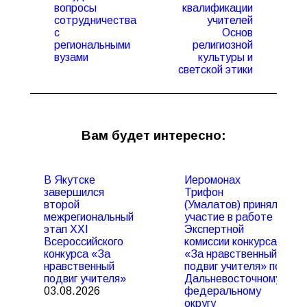
Предыдущая
Следующая
вопросы
квалификации
запись:
запись:
сотрудничества
учителей
с
Основ
региональными
религиозной
вузами
культуры и
светской этики
Вам будет интересно:
В Якутске
Иеромонах
завершился
Трифон
второй
(Умалатов) принял
межрегиональный
участие в работе
этап XXI
Экспертной
Всероссийского
комиссии конкурса
конкурса «За
«За нравственный
нравственный
подвиг учителя» по
подвиг учителя»
Дальневосточному
03.08.2026
федеральному
округу