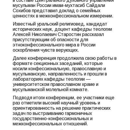
в составе Центрального духовного управления
мусульман России имам-мухтасиб Сайдали
Сохибов представил доклад о семейных
ценностях в межконфессиональном измерении.
Известный уральский религиовед, кандидат
исторических наук, доцент кафедры теологии
Алексей Николаевич Старостин рассказал
присутствующим об опасности для
этноконфессионального мира в России
оскорбления чувств верующих.
Далее конференция продолжила свою работы в
формате секционных заседаний, которые
носили конфессиональную, православную и
мусульманскую, направленность и прошли в
лабораториях кафедры теологии —
университетском православном храме и
мусульманской молельной комнате.
Подводя итоги конференции, ее участники еще
раз отметили высокий научный уровень и
ориентированность на решение практических
задач по выстраиванию гармоничных
государственно-конфессиональных и
межконфессиональных отношений.