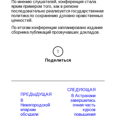
По мнению слушателей, конференция стала
ярким примером того, как в регионе
последовательно реализуется государственная
политика по сохранению духовно-нравственных
ценностей.
По итогам конференции запланировано издание
сборника публикаций прозвучавших докладов.
Поделиться
Навигация
СЛЕДУЮЩАЯ
по
ПРЕДЫДУЩАЯ
В Астрахани
записям
В
завершилась
Нижегородской
очная часть
епархии
курсов
обсудили
повышения