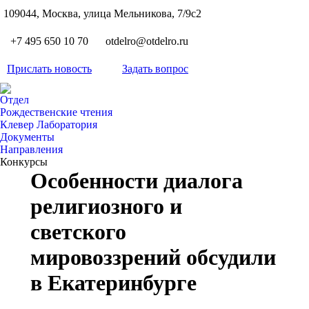
S
109044, Москва, улица Мельникова, 7/9с2
Вкон
page
Flickr
+7 495 650 10 70
otdelro@otdelro.ru
opens
page
YouT
in
opens
Прислать новость
Задать вопрос
page
new
Teleg
in
opens
wind
page
new
Отдел
in
opens
Рождественские чтения
wind
new
Клевер Лаборатория
in
wind
Документы
new
Направления
wind
Конкурсы
Особенности диалога
религиозного и
светского
мировоззрений обсудили
в Екатеринбурге
Вы здесь: