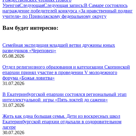
Уренгоя
Следующая
Следующая запись:
В Самаре состоялось
награждение победителей конкурса «За нравственный подвиг
учителя» по Приволжскому федеральному округу
Вам будет интересно:
Семейная экспедиция младшей ветви дружины юных
разведчиков «Череповец»
05.08.2026
Отдел религиозного образования и катехизации Скопинской
епархии принял участие в проведении V молодежного
форума «Божья ловитва»
31.07.2026
В Екатеринбургской епархии состоялся региональный этап
интеллектуальной игры «Пять локтей до сажени»
31.07.2026
Жить как одна большая семья. Дети из воскресных школ
Екатеринбургской епархии отдыхали в оздоровительном
лагере
30.07.2026