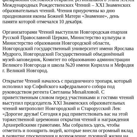
Международных Рождественских Чтений – XXI Знаменских
образовательных чтений. Чтения приурочены ко дню
празднования иконы Божией Матери «Знамение», день
памяти которой отмечался 10 декабря.
Организаторами Чтений выступили Новгородская епархия
Русской Православной Церкви, Министерство культуры и
Министерство образования Новгородской области,
Новгородский государственный университет имени Ярослава
Мудрого, Новгородский Государственный объединённый
музей-заповедник, Комитет по образованию администрации
Великого Новгорода и школа №20 имени Кирилла и Мефодия
г. Великий Новгород.
Открытие Чтений началось с праздничного тропаря, который
исполнил хор Софийского кафедрального собора под
руководством регента Светланы Михайловой. С
приветственным словом перед участниками и гостями чтений
выступил председатель XXI Знаменских образовательных
чтений митрополит Новгородский и Старорусский Лев:
«Дорогие друзья! Сегодня я рад приветствовать вас на этой
торжественной церемонии открытия чтений и награждения
Архиерейскими грамотами. Мы собрались здесь, чтобы
отметить и поощрить людей, которые внесли огромный вклад
в развитие просвещения и возрождение духовной жизни на