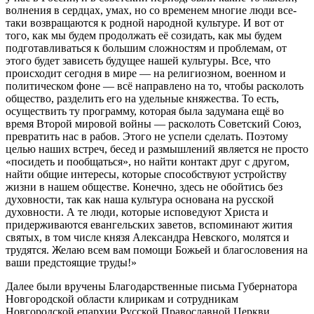
волнения в сердцах, умах, но со временем многие люди все-
таки возвращаются к родной народной культуре. И вот от
того, как мы будем продолжать её созидать, как мы будем
подготавливаться к большим сложностям и проблемам, от
этого будет зависеть будущее нашей культуры. Все, что
происходит сегодня в мире — на религиозном, военном и
политическом фоне — всё направлено на то, чтобы расколоть
общество, разделить его на удельные княжества. То есть,
осуществить ту программу, которая была задумана ещё во
время Второй мировой войны — расколоть Советский Союз,
превратить нас в рабов. Этого не успели сделать. Поэтому
целью наших встреч, бесед и размышлений является не просто
«посидеть и пообщаться», но найти контакт друг с другом,
найти общие интересы, которые способствуют устройству
жизни в нашем обществе. Конечно, здесь не обойтись без
духовности, так как наша культура основана на русской
духовности. А те люди, которые исповедуют Христа и
придерживаются евангельских заветов, вспоминают жития
святых, в том числе князя Александра Невского, молятся и
трудятся. Желаю всем вам помощи Божьей и благословения на
ваши предстоящие труды!»
Далее были вручены Благодарственные письма Губернатора
Новгородской области клирикам и сотрудникам
Новгородской епархии Русской Православной Церкви,