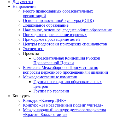
Документы
Направления
Реестр православных образовательных
организаций
Основы православной культуры (ОПК)
Дошкольное образование
Начальное, основное, среднее общее образование
Приходское просвещение взрослых
Приходское просвещение детей
Центры подготовки приходских специалистов
Экспертиза
Проекты
Образовательная Концепция Русской
Православной Церкви
Комиссия Межсоборного Присутствия по
вопросам церковного просвещения и диаконии
Межведомственные комиссии
Группа по созданию образовательных
центров
Группа по теологии
Конкурсы
Конкурс «Клевер ДНК»
Конкурс «За нравственный подвиг учителя»
Международный конкурс детского творчества
«Красота Божьего мира»