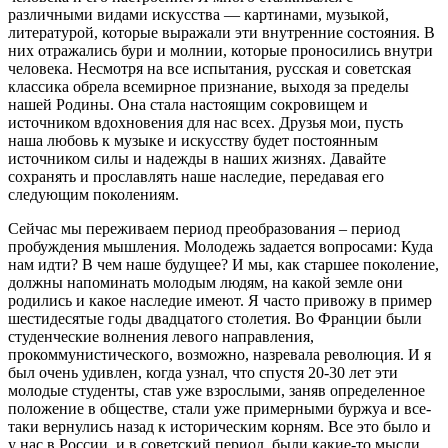
различными видами искусства — картинами, музыкой,
литературой, которые выражали эти внутренние состояния. В
них отражались бури и молнии, которые проносились внутри
человека. Несмотря на все испытания, русская и советская
классика обрела всемирное признание, выходя за пределы
нашей Родины. Она стала настоящим сокровищем и
источником вдохновения для нас всех. Друзья мои, пусть
наша любовь к музыке и искусству будет постоянным
источником силы и надежды в наших жизнях. Давайте
сохранять и прославлять наше наследие, передавая его
следующим поколениям.
Сейчас мы переживаем период преобразования – период
пробуждения мышления. Молодежь задается вопросами: Куда
нам идти? В чем наше будущее? И мы, как старшее поколение,
должны напоминать молодым людям, на какой земле они
родились и какое наследие имеют. Я часто привожу в пример
шестидесятые годы двадцатого столетия. Во Франции были
студенческие волнения левого направления,
прокоммунистического, возможно, назревала революция. И я
был очень удивлен, когда узнал, что спустя 20-30 лет эти
молодые студенты, став уже взрослыми, заняв определенное
положение в обществе, стали уже примерными буржуа и все-
таки вернулись назад к историческим корням. Все это было и
у нас в России, и в советский период, были какие-то мысли,