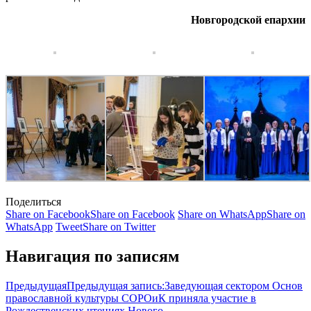
Новгородской епархии
Поделиться
Share on Facebook
Share on Facebook
Share on WhatsApp
Share on
WhatsApp
Tweet
Share on Twitter
Навигация по записям
Предыдущая
Предыдущая запись:
Заведующая сектором Основ
православной культуры СОРОиК приняла участие в
Рождественских чтениях Нового