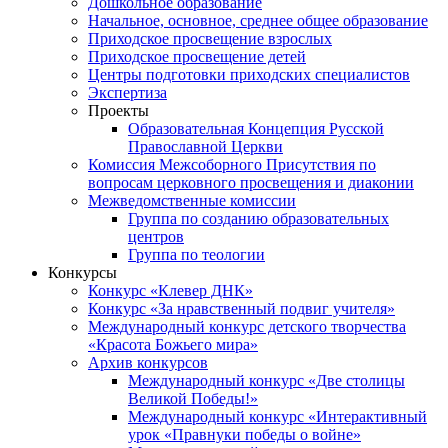
Дошкольное образование
Начальное, основное, среднее общее образование
Приходское просвещение взрослых
Приходское просвещение детей
Центры подготовки приходских специалистов
Экспертиза
Проекты
Образовательная Концепция Русской
Православной Церкви
Комиссия Межсоборного Присутствия по
вопросам церковного просвещения и диаконии
Межведомственные комиссии
Группа по созданию образовательных
центров
Группа по теологии
Конкурсы
Конкурс «Клевер ДНК»
Конкурс «За нравственный подвиг учителя»
Международный конкурс детского творчества
«Красота Божьего мира»
Архив конкурсов
Международный конкурс «Две столицы
Великой Победы!»
Международный конкурс «Интерактивный
урок «Правнуки победы о войне»