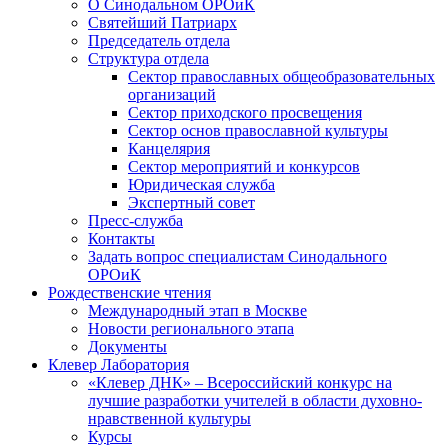
О Синодальном ОРОиК
Святейший Патриарх
Председатель отдела
Структура отдела
Сектор православных общеобразовательных
организаций
Сектор приходского просвещения
Сектор основ православной культуры
Канцелярия
Сектор мероприятий и конкурсов
Юридическая служба
Экспертный совет
Пресс-служба
Контакты
Задать вопрос специалистам Синодального
ОРОиК
Рождественские чтения
Международный этап в Москве
Новости регионального этапа
Документы
Клевер Лаборатория
«Клевер ДНК» – Всероссийский конкурс на
лучшие разработки учителей в области духовно-
нравственной культуры
Курсы