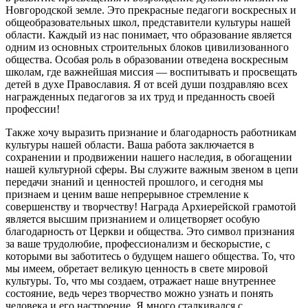
Новгородской земле. Это прекрасные педагоги воскресных и
общеобразовательных школ, представители культуры нашей
области. Каждый из нас понимает, что образование является
одним из основных строительных блоков цивилизованного
общества. Особая роль в образовании отведена воскресным
школам, где важнейшая миссия — воспитывать и просвещать
детей в духе Православия. Я от всей души поздравляю всех
награжденных педагогов за их труд и преданность своей
профессии!
Также хочу выразить признание и благодарность работникам
культуры нашей области. Ваша работа заключается в
сохранении и продвижении нашего наследия, в обогащении
нашей культурной сферы. Вы служите важным звеном в цепи
передачи знаний и ценностей прошлого, и сегодня мы
признаем и ценим ваше непрерывное стремление к
совершенству и творчеству! Награда Архиерейской грамотой
является высшим признанием и олицетворяет особую
благодарность от Церкви и общества. Это символ признания
за ваше трудолюбие, профессионализм и бескорыстие, с
которыми вы заботитесь о будущем нашего общества. То, что
мы имеем, обретает великую ценность в свете мировой
культуры. То, что мы создаем, отражает наше внутреннее
состояние, ведь через творчество можно узнать и понять
человека и его настроение. Я много сталкивался с