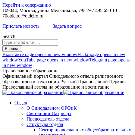
Перейти к содержанию
109044, Москва, улица Мельникова, 7/9с2
+7 495 650 10
70
otdelro@otdelro.ru
Прислать новость
Задать вопрос
Search:
Вконтакте page opens in new window
Flickr page opens in new
window
YouTube page opens in new window
Telegram page opens
in new window
Православное образование
Официальный портал Синодального отдела религиозного
образования и катехизации Русской Православной Церкви.
Православный взгляд на образование и воспитание.
Отдел
О Синодальном ОРОиК
Святейший Патриарх
Председатель отдела
Структура отдела
Сектор православных общеобразовательных