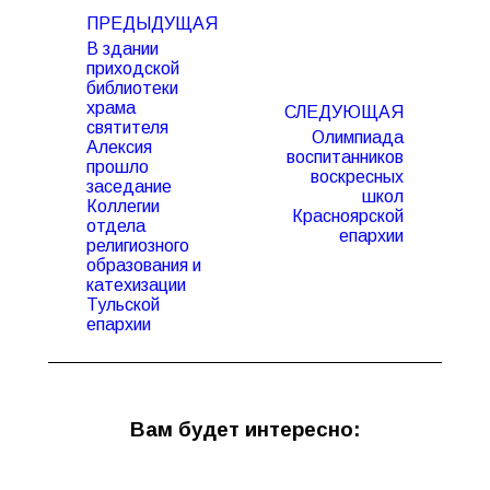
Навигация
ПРЕДЫДУЩАЯ
по
В здании
записям
приходской
библиотеки
храма
СЛЕДУЮЩАЯ
святителя
Олимпиада
Алексия
воспитанников
прошло
воскресных
Предыдущая
Следующая
заседание
школ
запись:
запись:
Коллегии
Красноярской
отдела
епархии
религиозного
образования и
катехизации
Тульской
епархии
Вам будет интересно: