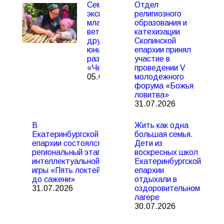
Семейная
Отдел
экспедиция
религиозного
младшей
образования и
ветви
катехизации
дружины
Скопинской
юных
епархии принял
разведчиков
участие в
«Череповец»
проведении V
05.08.2026
молодежного
форума «Божья
ловитва»
31.07.2026
В
Жить как одна
Екатеринбургской
большая семья.
епархии состоялся
Дети из
региональный этап
воскресных школ
интеллектуальной
Екатеринбургской
игры «Пять локтей
епархии
до сажени»
отдыхали в
31.07.2026
оздоровительном
лагере
30.07.2026