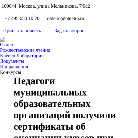
S
109044, Москва, улица Мельникова, 7/9с2
Вкон
page
Flickr
+7 495 650 10 70
otdelro@otdelro.ru
opens
page
YouT
in
opens
Прислать новость
Задать вопрос
page
new
Teleg
in
opens
wind
page
new
Отдел
in
opens
Рождественские чтения
wind
new
Клевер Лаборатория
in
wind
Документы
new
Направления
wind
Конкурсы
Педагоги
муниципальных
образовательных
организаций получили
сертификаты об
окончании курсов при