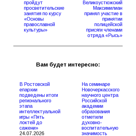
пройдут
Великоустюжский
просветительские
Максимилиан
Предыдущая
Следующая
занятия по курсу
принял участие в
запись:
запись:
«Основы
принятии
православной
полицейской
культуры»
присяги членами
отряда «Рысь»
Вам будет интересно:
В Ростовской
На семинаре
епархии
Новочеркасского
подведены итоги
научного центра
регионального
Российской
этапа
академии
интеллектуальной
образования
игры «Пять
отметили
локтей до
духовно-
сажени»
воспитательную
24.07.2026
значимость