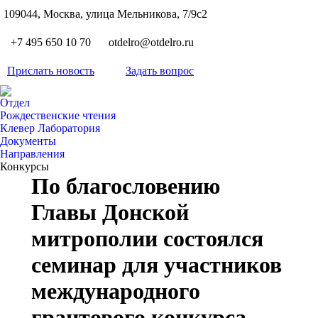
S
109044, Москва, улица Мельникова, 7/9с2
Вкон
page
Flickr
+7 495 650 10 70
otdelro@otdelro.ru
opens
page
YouT
in
opens
Прислать новость
Задать вопрос
page
new
Teleg
in
opens
wind
page
new
Отдел
in
opens
Рождественские чтения
wind
new
Клевер Лаборатория
in
wind
Документы
new
Направления
wind
Конкурсы
По благословению
Главы Донской
митрополии состоялся
семинар для участников
международного
грантового конкурса