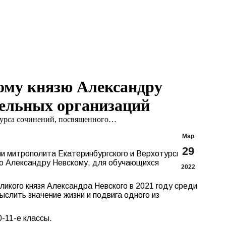
Search:
Вконтакте
Flickr
YouTu
Te
page
page
page
pa
opens
opens
opens
op
in
in
in
in
new
new
new
n
window
window
windo
w
тому князю Александру
тельных организаций
курса сочинений, посвященного…
Мар
29
ии митрополита Екатеринбургского и Верхотурского
язю Александру Невскому, для обучающихся
2022
ликого князя Александра Невского в 2021 году среди
ыслить значение жизни и подвига одного из
0-11-е классы.