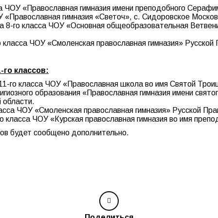
сса ЧОУ «Православная гимназия имени преподобного Серафим
ЧУ «Православная гимназия «Светоч», с. Сидоровское Москов
ца 8-го класса ЧОУ «Основная общеобразовательная Ветвен
го класса ЧОУ «Смоленская православная гимназия» Русской
-го классов:
 11-го класса ЧОУ «Православная школа во имя Святой Троиц
лигиозного образования «Православная гимназия имени свято
 области.
класса ЧОУ «Смоленская православная гимназия» Русской Пр
-го класса ЧОУ «Курская православная гимназия во имя преп
ров будет сообщено дополнительно.
Поделиться