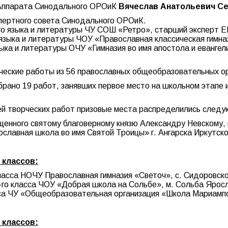
ь Аппарата Синодального ОРОиК
Вячеслав Анатольевич Се
пертного совета Синодального ОРОиК.
го языка и литературы ЧУ СОШ «Ретро», старший эксперт Е
языка и литературы ЧОУ «Православная классическая гимна
ыка и литературы ОЧУ «Гимназия во имя апостола и евангел
ческие работы из 56 православных общеобразовательных ор
брано 19 работ, занявших первое место на школьном этапе
ией творческих работ призовые места распределились след
енного святому благоверному князю Александру Невскому,
ославная школа во имя Святой Троицы» г. Ангарска Иркутско
 классов:
 класса НОЧУ Православная гимназия «Светоч», с. Сидоровск
6-го класса ЧОУ «Добрая школа на Сольбе», м. Сольба Ярос
асса ЧУ «Общеобразовательная организация «Школа Мариампо
 классов: