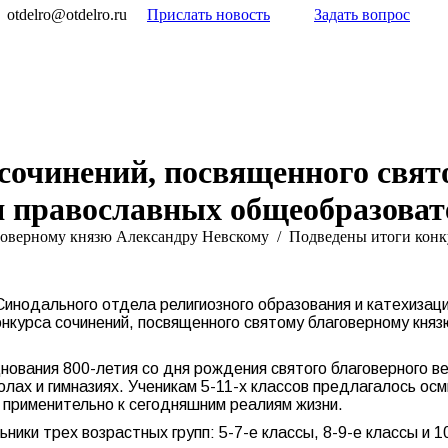
otdelro@otdelro.ru
Прислать новость
Задать вопрос
сочинений, посвященного свя
я православных общеобразова
говерному князю Александру Невскому
Подведены итоги кон
инодального отдела религиозного образования и катехизац
онкурса сочинений, посвященного святому благоверному кн
ования 800-летия со дня рождения святого благоверного ве
ах и гимназиях. Ученикам 5-11-х классов предлагалось осм
применительно к сегодняшним реалиям жизни.
ники трех возрастных групп: 5-7-е классы, 8-9-е классы и 1