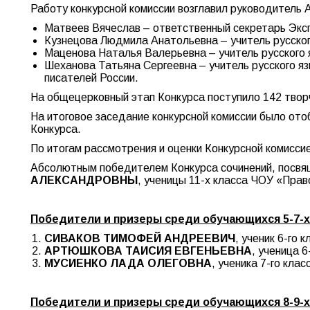
Работу конкурсной комиссии возглавил руководител
Матвеев Вячеслав – ответственный секретарь Экс
Кузнецова Людмила Анатольевна – учитель русско
Маценова Наталья Валерьевна – учитель русского 
Шеханова Татьяна Сергеевна – учитель русского яз
писателей России.
На общецерковный этап Конкурса поступило 142 твор
На итоговое заседание конкурсной комиссии было ото
Конкурса.
По итогам рассмотрения и оценки Конкурсной комисс
Абсолютным победителем Конкурса сочинений, посвящ
АЛЕКСАНДРОВНЫ
, ученицы 11-х класса ЧОУ «Прав
Победители и призеры среди обучающихся 5-7-х
СИВАКОВ ТИМОФЕЙ АНДРЕЕВИЧ
, ученик 6-го
АРТЮШКОВА ТАИСИЯ ЕВГЕНЬЕВНА
, ученица 
МУСИЕНКО ЛАДА ОЛЕГОВНА
, ученика 7-го кл
Победители и призеры среди обучающихся 8-9-х