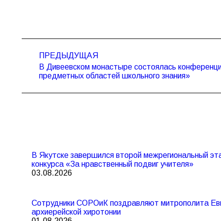
Навигация
ПРЕДЫДУЩАЯ
по
В Дивеевском монастыре состоялась конференци
Предыдущая
записям
предметных областей школьного знания»
запись:
В Якутске завершился второй межрегиональный эта
конкурса «За нравственный подвиг учителя»
03.08.2026
Сотрудники СОРОиК поздравляют митрополита Евг
архиерейской хиротонии
01.08.2026