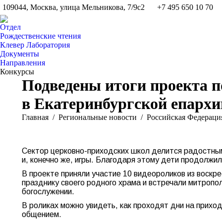
109044, Москва, улица Мельникова, 7/9с2
+7 495 650 10 70
Отдел
Рождественские чтения
Клевер Лаборатория
Документы
Направления
Конкурсы
Подведены итоги проекта п
в Екатеринбургской епархи
Вы здесь:
Главная
Pегиональные новости
Российская Федераци
Сектор церковно-приходских школ делится радостным
и, конечно же, игры. Благодаря этому дети продолжил
В проекте приняли участие 10 видеороликов из воскре
празднику своего родного храма и встречали митропол
богослужении.
В роликах можно увидеть, как проходят дни на прихо
общением.