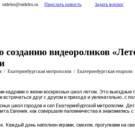
otdelro@otdelro.ru
Прислать новость
Задать вопрос
о созданию видеороликов «Лет
и
я
Екатеринбургская митрополия
Екатеринбургская епархия
и кадрами о жизни воскресных школ летом. Это выездные 
и встречаться друг с другом в приходе и увлекательно, с по
сных школ городов и сел Екатеринбургской митрополии. Дети
ита Евгения, как совершали паломничества и знакомились с
де. Каждый день наполнен играми, смехом, прогулками на св