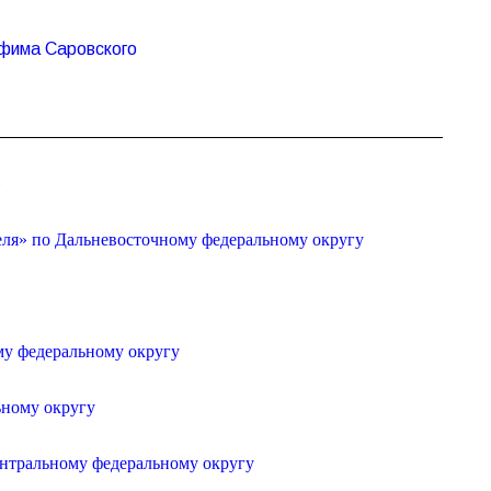
афима Саровского
»
еля» по Дальневосточному федеральному округу
му федеральному округу
ьному округу
ентральному федеральному округу