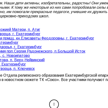
. Наши дети активны, изобретательны, радостны! Они умеют
ными. К тому же некоторые из них сами попробовали силы
о, им помогали прекрасные педагоги, учившие их дружить
 церковно-приходских школ.
Божией Матери, п. Атиг
ворца, г. Екатеринбург
 и прмцц. кн.Елисаветы Феодоровны, г. Екатеринбург
атеринбург
дворья, г. Екатеринбург
 имя прп.Сергия Радонежского, п.Большой Исток
, с. Новоипатово
това, п. Верх-Нейвинский
. Екатеринбург
творца, п. Ключевск
пе Отдела религиозного образования Екатеринбургской епар
ы в новостном сюжете ТК «Союз». Все участники получают 