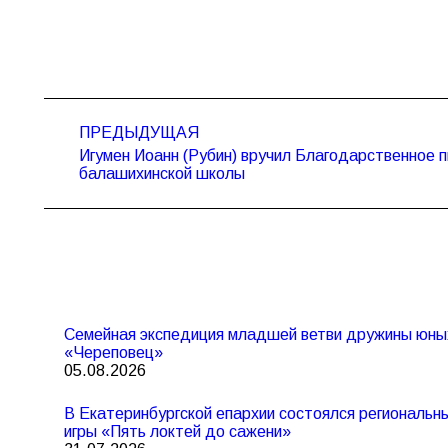
Навигация
ПРЕДЫДУЩАЯ
по
Игумен Иоанн (Рубин) вручил Благодарственное 
Предыдущая
записям
балашихинской школы
запись:
Семейная экспедиция младшей ветви дружины юны
«Череповец»
05.08.2026
В Екатеринбургской епархии состоялся региональ
игры «Пять локтей до сажени»