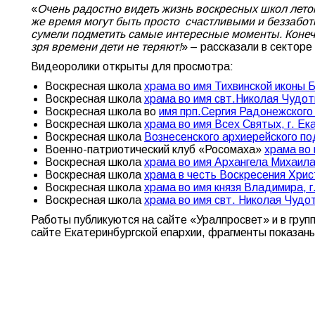
«
Очень радостно видеть жизнь воскресных школ летом
же время могут быть просто счастливыми и беззабот
сумели подметить самые интересные моменты. Конечн
зря времени дети не теряют!
» – рассказали в секторе
Видеоролики открыты для просмотра:
Воскресная школа
храма во имя Тихвинской иконы 
Воскресная школа
храма во имя свт.Николая Чудот
Воскресная школа во
имя прп.Сергия Радонежского
Воскресная школа
храма во имя Всех Святых, г. Ек
Воскресная школа
Вознесенского архиерейского по
Военно-патриотический клуб «Росомаха»
храма во
Воскресная школа
храма во имя Архангела Михаила
Воскресная школа
храма в честь Воскресения Хрис
Воскресная школа
храма во имя князя Владимира, г
Воскресная школа
храма во имя свт. Николая Чудо
Работы публикуются на сайте «Уралпросвет» и в груп
сайте Екатеринбургской епархии, фрагменты показан