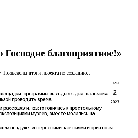
Search:
Вконтакте
Flickr
YouTu
Te
page
page
page
pa
opens
opens
opens
op
in
in
in
in
new
new
new
n
window
window
windo
w
о Господне благоприятное!»
Подведены итоги проекта по созданию…
Сен
2
площадки, программы выходного дня, паломничества
льзой проводить время.
2023
 рассказали, как готовились к престольному
 экспозициями музеев, вместе молились на
ежем воздухе, интересными занятиями и приятным