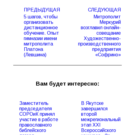
Навигация
ПРЕДЫДУЩАЯ
СЛЕДУЮЩАЯ
по
5 шагов, чтобы
Митрополит
записям
организовать
Меркурий
дистанционное
возглавил онлайн-
обучение. Опыт
совещание
Предыдущая
Следующая
гимназии имени
Художественно-
запись:
запись:
митрополита
производственного
Платона
предприятия
(Левшина)
«Софрино»
Вам будет интересно:
Заместитель
В Якутске
председателя
завершился
СОРОиК принял
второй
участие в работе
межрегиональный
православного
этап XXI
библейского
Всероссийского