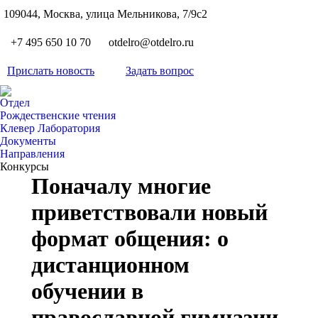
S
109044, Москва, улица Мельникова, 7/9с2
Вкон
page
Flickr
+7 495 650 10 70
otdelro@otdelro.ru
opens
page
YouT
in
opens
Прислать новость
Задать вопрос
page
new
Teleg
in
opens
wind
page
new
Отдел
in
opens
Рождественские чтения
wind
new
Клевер Лаборатория
in
wind
Документы
new
Направления
wind
Конкурсы
Поначалу многие
приветствовали новый
формат общения: о
дистанционном
обучении в
православной гимназии