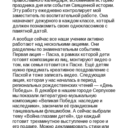
православного календаря, вспоминаем историю
праздника дня или события Священной истории.
Эту работу ежедневно контролирует мой
заместитель по воспитательной работе. Она
назначает дежурного в каждом классе, который
должен познакомить своих одноклассников с
памятной датой.
А вообще сейчас все наши ученики активно
работают над несколькими акциями. Они
разделены по знаменательным событиям.
Первая акция – Пасха, в рамках которой дети
готовят композиции из яиц, монтируют видео о
том, как семья готовится к Пасхе. Ещё детям
нужно придумать креативное поздравление с
Пасхой и тоже записать видео. Следующая
акция, которая у нас началась в период
региональных рождественских чтений — «День
Победы». В декабре в нашем городе Серпухове
мы показали литературно-музыкальную
композицию «Великая Победа: наследие и
наследники», закончили её грандиозным
танцевальным флешмобом. А сейчас выбрали
тему «Война глазами детей», где каждый
готовит трехминутное выступление о герое и
его подвиге. Можно декламировать стихи или