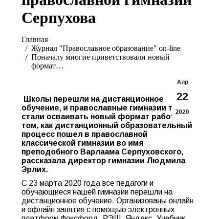
Серпухова
Вы здесь:
Главная
Журнал "Православное образование" on-line
Поначалу многие приветствовали новый
формат…
Апр
22
Школы перешли на дистанционное
обучение, и православные гимназии тоже
2020
стали осваивать новый формат работы. О
том, как дистанционный образовательный
процесс пошел в православной
классической гимназии во имя
преподобного Варлаама Серпуховского,
рассказала директор гимназии Людмила
Эрлих.
С 23 марта 2020 года все педагоги и
обучающиеся нашей гимназии перешли на
дистанционное обучение. Организованы онлайн
и офлайн занятия с помощью электронных
платформ Фоксфорд, РЭШ, Яндекс, Учебник,