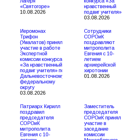
лагеря
конкурса «За
«Святогоре»
нравственный
10.08.2026
подвиг учителя»
03.08.2026
Иеромонах
Сотрудники
Трифон
СОРОиК
(Умалатов) принял
поздравляют
участие в работе
митрополита
Экспертной
Евгения с 10-
комиссии конкурса
летием
«За нравственный
архиерейской
подвиг учителя» по
хиротонии
Дальневосточному
01.08.2026
федеральному
округу
03.08.2026
Патриарх Кирилл
Заместитель
поздравил
председателя
председателя
СОРОиК принял
СОРОиК
участие в
митрополита
заседание
Евгения с 10-
комиссии