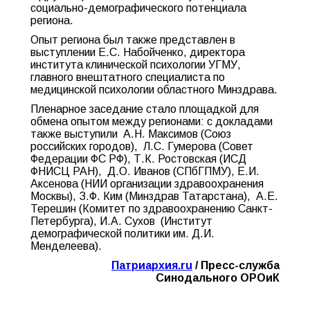
социально-демографического потенциала
региона.
Опыт региона был также представлен в
выступлении Е.С. Набойченко, директора
института клинической психологии УГМУ,
главного внештатного специалиста по
медицинской психологии областного Минздрава.
Пленарное заседание стало площадкой для
обмена опытом между регионами: с докладами
также выступили А.Н. Максимов (Союз
российских городов), Л.С. Гумерова (Совет
Федерации ФС РФ), Т.К. Ростовская (ИСД
ФНИСЦ РАН), Д.О. Иванов (СПбГПМУ), Е.И.
Аксенова (НИИ организации здравоохранения
Москвы), З.Ф. Ким (Минздрав Татарстана), А.Е.
Терешин (Комитет по здравоохранению Санкт-
Петербурга), И.А. Сухов (Институт
демографической политики им. Д.И.
Менделеева).
Патриархия.ru
/ Пресс-служба
Синодального ОРОиК