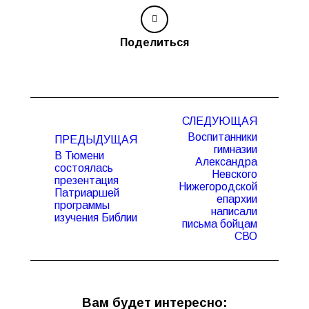
Поделиться
Навигация
СЛЕДУЮЩАЯ
по
Воспитанники
ПРЕДЫДУЩАЯ
записям
гимназии
В Тюмени
Александра
состоялась
Невского
презентация
Предыдущая
Следующая
Нижегородской
Патриаршей
запись:
запись:
епархии
программы
написали
изучения Библии
письма бойцам
СВО
Вам будет интересно: