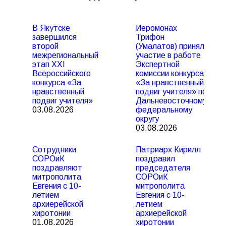
В Якутске
Иеромонах
завершился
Трифон
второй
(Умалатов) принял
межрегиональный
участие в работе
этап XXI
Экспертной
Всероссийского
комиссии конкурса
конкурса «За
«За нравственный
нравственный
подвиг учителя» по
подвиг учителя»
Дальневосточному
03.08.2026
федеральному
округу
03.08.2026
Сотрудники
Патриарх Кирилл
СОРОиК
поздравил
поздравляют
председателя
митрополита
СОРОиК
Евгения с 10-
митрополита
летием
Евгения с 10-
архиерейской
летием
хиротонии
архиерейской
01.08.2026
хиротонии