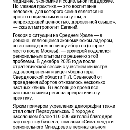
медицине, экономике и социальной поддержке.
Но главная практика — это воспитание
человека, для которого семья является не
просто социальным институтом, а
непреходящей ценностью, дарованной свыше»,
— сказал митрополит Евгений.
Говоря о ситуации на Среднем Урале — в
регионе, являющемся экономическом лидером,
но антилидером по числу абортов (второе
место после Москвы), — архиерей поделился
региональным опытом по решению этой
проблемы. В декабре 2025 года после
стратегической сессии с участием министра
здравоохранения и вице-губернатора
Свердловской области Т.Л. Савиновой от
проведения абортов отказалось несколько
частных клиник. В настоящее время все
частные клиники региона прекратили эту
практику.
Ярким примером укрепления демографии также
стал опыт Первоуральска. В городе с
населением более 110 000 жителей благодаря
партнерству бизнеса, компании «Сима-ленд» и
регионального Минздрава в перинатальном