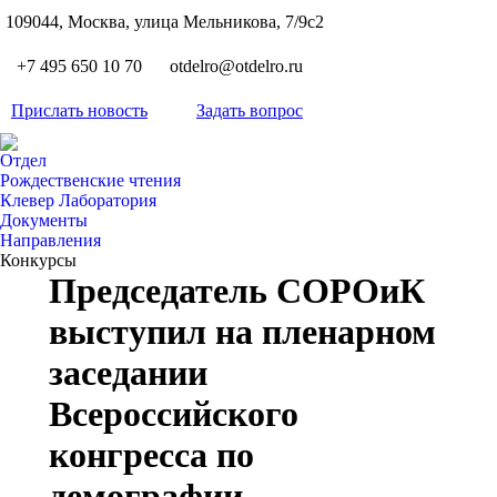
S
109044, Москва, улица Мельникова, 7/9с2
Вкон
page
Flickr
+7 495 650 10 70
otdelro@otdelro.ru
opens
page
YouT
in
opens
Прислать новость
Задать вопрос
page
new
Teleg
in
opens
wind
page
new
Отдел
in
opens
Рождественские чтения
wind
new
Клевер Лаборатория
in
wind
Документы
new
Направления
wind
Конкурсы
Председатель СОРОиК
выступил на пленарном
заседании
Всероссийского
конгресса по
демографии