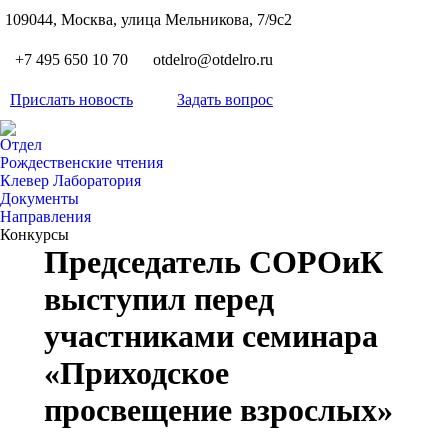
S
109044, Москва, улица Мельникова, 7/9с2
Вкон
page
Flickr
+7 495 650 10 70
otdelro@otdelro.ru
opens
page
YouT
in
opens
Прислать новость
Задать вопрос
page
new
Teleg
in
opens
wind
page
new
Отдел
in
opens
Рождественские чтения
wind
new
Клевер Лаборатория
in
wind
Документы
new
Направления
wind
Конкурсы
Председатель СОРОиК
выступил перед
участниками семинара
«Приходское
просвещение взрослых»
Вы здесь: