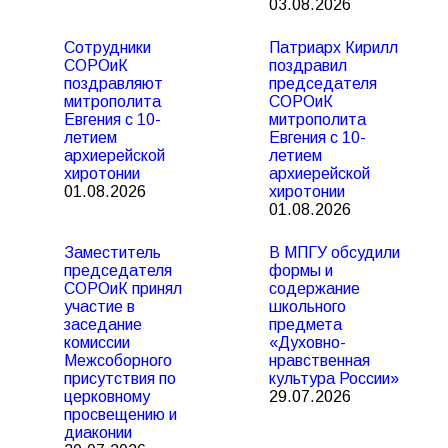
03.08.2026
Сотрудники
Патриарх Кирилл
СОРОиК
поздравил
поздравляют
председателя
митрополита
СОРОиК
Евгения с 10-
митрополита
летием
Евгения с 10-
архиерейской
летием
хиротонии
архиерейской
01.08.2026
хиротонии
01.08.2026
Заместитель
В МПГУ обсудили
председателя
формы и
СОРОиК принял
содержание
участие в
школьного
заседание
предмета
комиссии
«Духовно-
Межсоборного
нравственная
присутствия по
культура России»
церковному
29.07.2026
просвещению и
диаконии