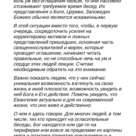
коль уж без оглашения нельзя, то они пассивно
отсиживают требуемое время бесед. Их
представления о Боге, Церкви, Заповедях
Божиих обычно являются искаженными.
В этой ситуации вместо того, чтобы, в первую
очередь, сосредоточить усилия на
корректировку мотивов и ложных
представлений пришедших, основная часть
священнослужителей и мирян, которые
проводят оглашение, начинают читать
правильные, но не способные лечь на ум и
сердце этих людей лекции. Считаю
необходимым обратить на это внимание.
Важно показать людям, что у них сейчас
уникальная возможность взглянуть на свою
жизнь в иной плоскости, возможность увидеть в
ней Бога и Его действия. Помочь увидеть, что
Евангелие актуально и для их современной
жизни, что оно живо и действенно.
О чем я здесь говорю. Для многих людей, в том
числе, тех кто приходят на огласительные
беседы, Бог находится или где-то на
периферии или вовсе за пределами их картины
мира и практики принятия повседневных и