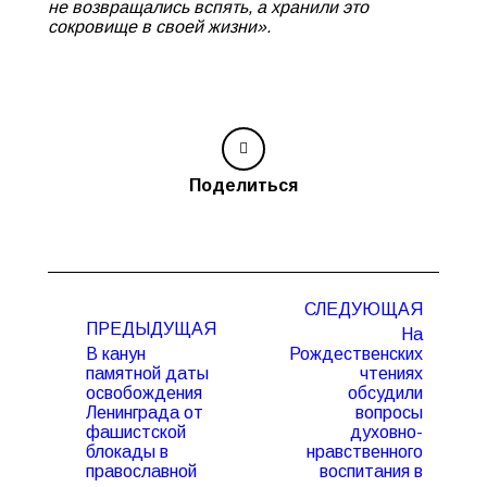
не возвращались вспять, а хранили это
сокровище в своей жизни».
Поделиться
Навигация
СЛЕДУЮЩАЯ
по
ПРЕДЫДУЩАЯ
На
записям
В канун
Рождественских
памятной даты
чтениях
освобождения
обсудили
Ленинграда от
вопросы
фашистской
духовно-
блокады в
нравственного
Предыдущая
Следующая
православной
воспитания в
запись:
запись: