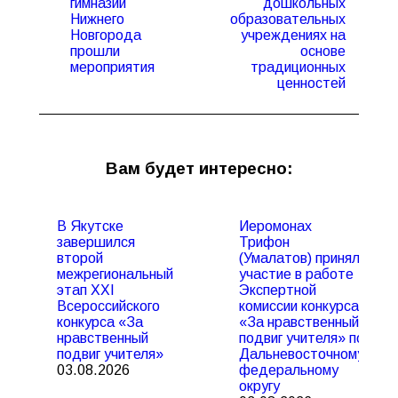
гимназии
дошкольных
Нижнего
образовательных
Новгорода
учреждениях на
прошли
основе
мероприятия
традиционных
ценностей
Вам будет интересно:
В Якутске
Иеромонах
завершился
Трифон
второй
(Умалатов) принял
межрегиональный
участие в работе
этап XXI
Экспертной
Всероссийского
комиссии конкурса
конкурса «За
«За нравственный
нравственный
подвиг учителя» по
подвиг учителя»
Дальневосточному
03.08.2026
федеральному
округу