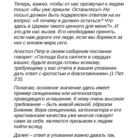
Теперь, важно, чтобы от нас прозвучал к людям
посыл: «Вы уже пришли. Останьтесь!» Но
посыл должен быть подкреплен ответом на их
вопрос: «А почему я должен остаться? Что
здесь в Церкви такого ценного для меня?». И
это для нас вызов. Его необходимо принять,
если нам дороги эти люди, если мы боремся за
них с князем мира сего.
Апостол Петр в своем соборном послании
говорит: «Господа Бога святите в сердцах
ваших; будьте всегда готовы всякому,
требующему у вас отчета в вашем уповании,
дать ответ с кротостью и благоговением» (1 Пет.
3:5).
Полагаю, основное значение здесь имеет
пример священника или катехизатора
проводящего оглашение. К нему очень высокое
требование – быть живой иконой, образом
Божиим. Вера священника, катехизатора и его
христианские качества уже многое говорят
сами за себя, являются призывом к людям
пойти вслед.
Далее – ответ в уповании важно давать так,