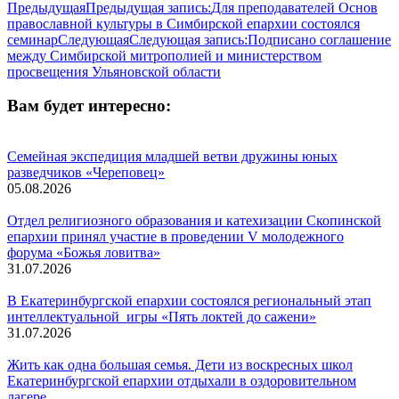
Предыдущая
Предыдущая запись:
Для преподавателей Основ
православной культуры в Симбирской епархии состоялся
семинар
Следующая
Следующая запись:
Подписано соглашение
между Симбирской митрополией и министерством
просвещения Ульяновской области
Вам будет интересно:
Семейная экспедиция младшей ветви дружины юных
разведчиков «Череповец»
05.08.2026
Отдел религиозного образования и катехизации Скопинской
епархии принял участие в проведении V молодежного
форума «Божья ловитва»
31.07.2026
В Екатеринбургской епархии состоялся региональный этап
интеллектуальной игры «Пять локтей до сажени»
31.07.2026
Жить как одна большая семья. Дети из воскресных школ
Екатеринбургской епархии отдыхали в оздоровительном
лагере