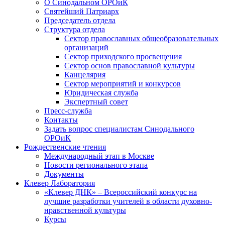
О Синодальном ОРОиК
Святейший Патриарх
Председатель отдела
Структура отдела
Сектор православных общеобразовательных
организаций
Сектор приходского просвещения
Сектор основ православной культуры
Канцелярия
Сектор мероприятий и конкурсов
Юридическая служба
Экспертный совет
Пресс-служба
Контакты
Задать вопрос специалистам Синодального
ОРОиК
Рождественские чтения
Международный этап в Москве
Новости регионального этапа
Документы
Клевер Лаборатория
«Клевер ДНК» – Всероссийский конкурс на
лучшие разработки учителей в области духовно-
нравственной культуры
Курсы