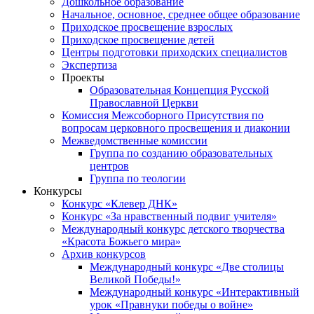
Дошкольное образование
Начальное, основное, среднее общее образование
Приходское просвещение взрослых
Приходское просвещение детей
Центры подготовки приходских специалистов
Экспертиза
Проекты
Образовательная Концепция Русской
Православной Церкви
Комиссия Межсоборного Присутствия по
вопросам церковного просвещения и диаконии
Межведомственные комиссии
Группа по созданию образовательных
центров
Группа по теологии
Конкурсы
Конкурс «Клевер ДНК»
Конкурс «За нравственный подвиг учителя»
Международный конкурс детского творчества
«Красота Божьего мира»
Архив конкурсов
Международный конкурс «Две столицы
Великой Победы!»
Международный конкурс «Интерактивный
урок «Правнуки победы о войне»