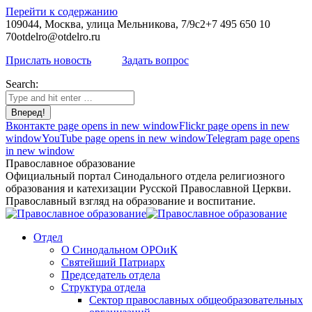
Перейти к содержанию
109044, Москва, улица Мельникова, 7/9с2
+7 495 650 10
70
otdelro@otdelro.ru
Прислать новость
Задать вопрос
Search:
Вконтакте page opens in new window
Flickr page opens in new
window
YouTube page opens in new window
Telegram page opens
in new window
Православное образование
Официальный портал Синодального отдела религиозного
образования и катехизации Русской Православной Церкви.
Православный взгляд на образование и воспитание.
Отдел
О Синодальном ОРОиК
Святейший Патриарх
Председатель отдела
Структура отдела
Сектор православных общеобразовательных