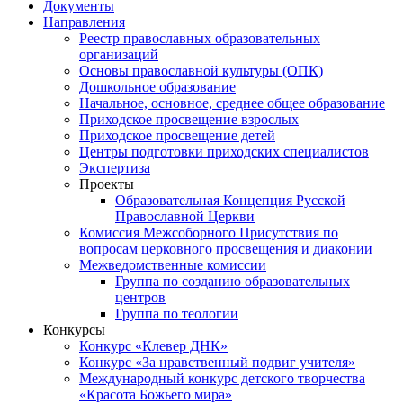
Документы
Направления
Реестр православных образовательных
организаций
Основы православной культуры (ОПК)
Дошкольное образование
Начальное, основное, среднее общее образование
Приходское просвещение взрослых
Приходское просвещение детей
Центры подготовки приходских специалистов
Экспертиза
Проекты
Образовательная Концепция Русской
Православной Церкви
Комиссия Межсоборного Присутствия по
вопросам церковного просвещения и диаконии
Межведомственные комиссии
Группа по созданию образовательных
центров
Группа по теологии
Конкурсы
Конкурс «Клевер ДНК»
Конкурс «За нравственный подвиг учителя»
Международный конкурс детского творчества
«Красота Божьего мира»