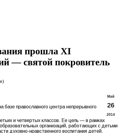
Search:
Вконтакте
Flickr
YouTu
Te
page
page
page
pa
opens
opens
opens
op
in
in
in
in
new
new
new
n
window
window
windo
w
вания прошла XI
ий — святой покровитель
и)
Май
26
а базе православного центра непрерывного
2014
тьих и четвертых классов. Ее цель — в рамках
 образовательных организаций, работающих с детьми
асти духовно-нравственного воспитания детей.