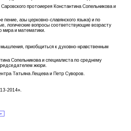
 Саровского протоиерея Константина Сопельникова и
 пение, азы церковно-славянского языка) и по
е, логические вопросы соответствующие возрасту
о мира и математики.
о мышления, приобщиться к духовно-нравственным
тина Сопельникова и специалиста по среднему
опредседателем жюри.
ентра Татьяна Лещева и Петр Суворов.
13-2014».
я»