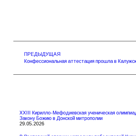
Навигация
по
ПРЕДЫДУЩАЯ
Предыдущая
записям
Конфессиональная аттестация прошла в Калужск
запись:
XXIII Кирилло-Мефодиевская ученическая олимпиа
Закону Божию в Донской митрополии
29.05.2026