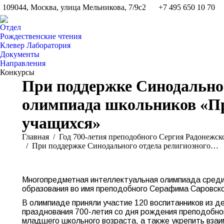
109044, Москва, улица Мельникова, 7/9с2
+7 495 650 10 70
Отдел
Рождественские чтения
Клевер Лаборатория
Документы
Направления
Конкурсы
При поддержке Синодальног
олимпиада школьников «Пр
учащихся»
Вы здесь:
Главная
Год 700-летия преподобного Сергия Радонежск
При поддержке Синодального отдела религиозного…
Многопредметная интеллектуальная олимпиада среди 
образования во имя преподобного Серафима Саровског
В олимпиаде приняли участие 120 воспитанников из д
празднования 700-летия со дня рождения преподобно
младшего школьного возраста, а также укрепить взаи