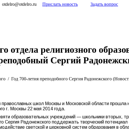
otdelro@otdelro.ru
Прислать новость
Задать вопрос
о отдела религиозного образо
еподобный Сергий Радонежск
ого
Год 700-летия преподобного Сергия Радонежского (Новост
православных школ Москвы и Московской области прошла н
о г. Москвы 22 мая 2014 года.
евяти образовательных учреждений — школьники вторых, тре
го Сергия Радонежского поддержать творческий потенциал
модействие светской и церковной систем образования в обл