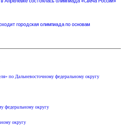
 в Апрелевке состоялась олимпиада «Свеча России»
оходит городская олимпиада по основам
»
еля» по Дальневосточному федеральному округу
му федеральному округу
ьному округу