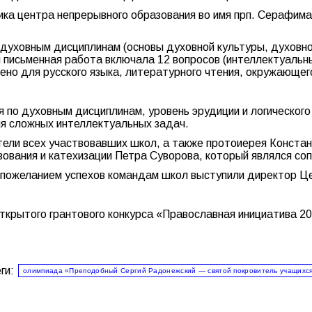
ка центра непрерывного образования во имя прп. Серафима
духовным дисциплинам (основы духовной культуры, духовное
письменная работа включала 12 вопросов (интеллектуальны
ено для русского языка, литературного чтения, окружающег
я по духовным дисциплинам, уровень эрудиции и логическог
ия сложных интеллектуальных задач.
ли всех участвовавших школ, а также протоиерея Констан
зования и катехизации Петра Суворова, который являлся с
 пожеланием успехов командам школ выступили директор Ц
крытого грантового конкурса «Православная инициатива 20
ги:
олимпиада «Преподобный Сергий Радонежский — святой покровитель учащихс