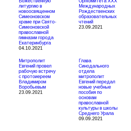
Божественную
Оргкомитета XXX
литургию в
Международных
новоосвященном
Рождественских
Симеоновском
образовательных
храме при Свято-
чтений
Симеоновской
23.09.2021
православной
гимназии города
Екатеринбурга
04.10.2021
Митрополит
Глава
Евгений провел
Синодального
рабочую встречу
отдела
с протоиереем
митрополит
Владимиром
Евгений передал
Воробьевым
новые учебные
23.09.2021
пособия по
основам
православной
культуры в школы
Среднего Урала
09.09.2021