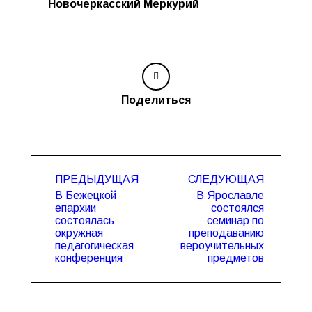
Новочеркасский Меркурий
Поделиться
Навигация
ПРЕДЫДУЩАЯ
СЛЕДУЮЩАЯ
по
В Бежецкой
В Ярославле
записям
епархии
состоялся
состоялась
семинар по
Предыдущая
Следующая
окружная
преподаванию
запись:
запись:
педагогическая
вероучительных
конференция
предметов