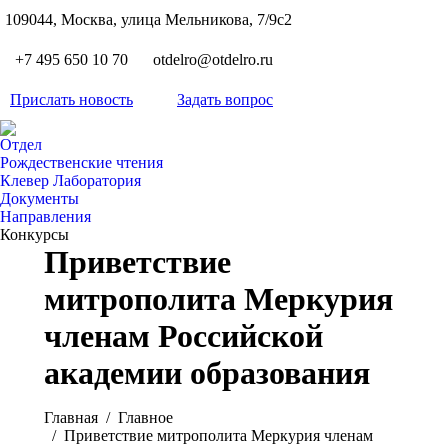
S
109044, Москва, улица Мельникова, 7/9с2
Вкон
page
Flickr
+7 495 650 10 70
otdelro@otdelro.ru
opens
page
YouT
in
opens
Прислать новость
Задать вопрос
page
new
Teleg
in
opens
wind
page
new
Отдел
in
opens
Рождественские чтения
wind
new
Клевер Лаборатория
in
wind
Документы
new
Направления
wind
Конкурсы
Приветствие
митрополита Меркурия
членам Российской
академии образования
Вы здесь:
Главная
Главное
Приветствие митрополита Меркурия членам