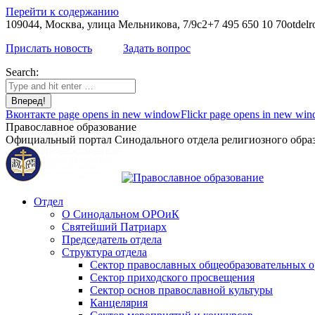
Перейти к содержанию
109044, Москва, улица Мельникова, 7/9с2
+7 495 650 10 70
otdelr
Прислать новость
Задать вопрос
Search:
Вконтакте page opens in new window
Flickr page opens in new wi
Православное образование
Официальный портал Синодального отдела религиозного образ
Отдел
О Синодальном ОРОиК
Святейший Патриарх
Председатель отдела
Структура отдела
Сектор православных общеобразовательных 
Сектор приходского просвещения
Сектор основ православной культуры
Канцелярия