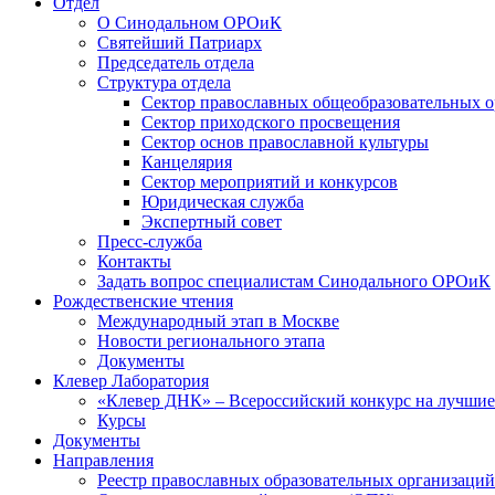
Отдел
О Синодальном ОРОиК
Святейший Патриарх
Председатель отдела
Структура отдела
Сектор православных общеобразовательных 
Сектор приходского просвещения
Сектор основ православной культуры
Канцелярия
Сектор мероприятий и конкурсов
Юридическая служба
Экспертный совет
Пресс-служба
Контакты
Задать вопрос специалистам Синодального ОРОиК
Рождественские чтения
Международный этап в Москве
Новости регионального этапа
Документы
Клевер Лаборатория
«Клевер ДНК» – Всероссийский конкурс на лучшие 
Курсы
Документы
Направления
Реестр православных образовательных организаций