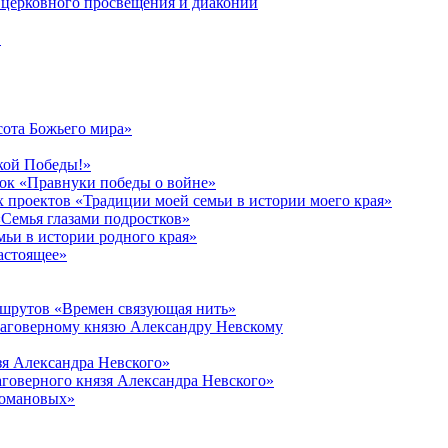
церковного просвещения и диаконии
в
сота Божьего мира»
кой Победы!»
к «Правнуки победы о войне»
 проектов «Традиции моей семьи в истории моего края»
Семья глазами подростков»
ьи в истории родного края»
астоящее»
ршрутов «Времен связующая нить»
лаговерному князю Александру Невскому
зя Александра Невского»
говерного князя Александра Невского»
Романовых»