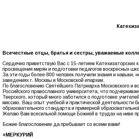
Катехиза
Всечестные отцы, братья и сестры, уважаемые колл
Сердечно приветствую Вас с 15-летием Катехизаторских к
просвещения мирян и подготовки педагогов воскресных шко
За эти годы более 800 человек получили знания и навыки,
заведениях г. Москвы и Московской епархии.
По благословению Святейшего Патриарха Московского и вс
Российского православного университета, что подчеркива
Тверского, который много заботился о подготовке учителе
миссию. Ваш опыт учебной и практической деятельности б
образовательного стандарта и примерной образовательной
Желаю Вам всесильной помощи Божией в трудах на ниве пр
Божие благословение да пребывает со всеми вами!
+МЕРКУРИЙ