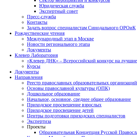
Сектор мероприятий и конкурсов
Юридическая служба
Экспертный совет
Пресс-служба
Контакты
Задать вопрос специалистам Синодального ОРОиК
Рождественские чтения
Международный этап в Москве
Новости регионального этапа
Документы
Клевер Лаборатория
«Клевер ДНК» – Всероссийский конкурс на лучшие 
Курсы
Документы
Направления
Реестр православных образовательных организаций
Основы православной культуры (ОПК)
Дошкольное образование
Начальное, основное, среднее общее образование
Приходское просвещение взрослых
Приходское просвещение детей
Центры подготовки приходских специалистов
Экспертиза
Проекты
Образовательная Концепция Русской Правос