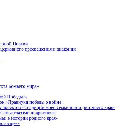
лавной Церкви
церковного просвещения и диаконии
в
сота Божьего мира»
кой Победы!»
к «Правнуки победы о войне»
 проектов «Традиции моей семьи в истории моего края»
Семья глазами подростков»
ьи в истории родного края»
астоящее»