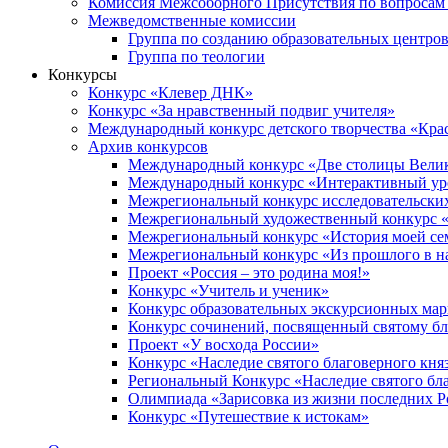
Комиссия Межсоборного Присутствия по вопросам 
Межведомственные комиссии
Группа по созданию образовательных центро
Группа по теологии
Конкурсы
Конкурс «Клевер ДНК»
Конкурс «За нравственный подвиг учителя»
Международный конкурс детского творчества «Кра
Архив конкурсов
Международный конкурс «Две столицы Вели
Международный конкурс «Интерактивный уро
Межрегиональный конкурс исследовательских
Межрегиональный художественный конкурс «
Межрегиональный конкурс «История моей сем
Межрегиональный конкурс «Из прошлого в н
Проект «Россия – это родина моя!»
Конкурс «Учитель и ученик»
Конкурс образовательных экскурсионных ма
Конкурс сочинений, посвященный святому б
Проект «У восхода России»
Конкурс «Наследие святого благоверного кня
Региональный Конкурс «Наследие святого бла
Олимпиада «Зарисовка из жизни последних 
Конкурс «Путешествие к истокам»