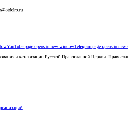
o@otdelro.ru
ndow
YouTube page opens in new window
Telegram page opens in new
ования и катехизации Русской Православной Церкви. Православ
организаций