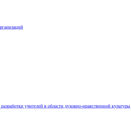
организаций
разработки учителей в области духовно-нравственной культуры