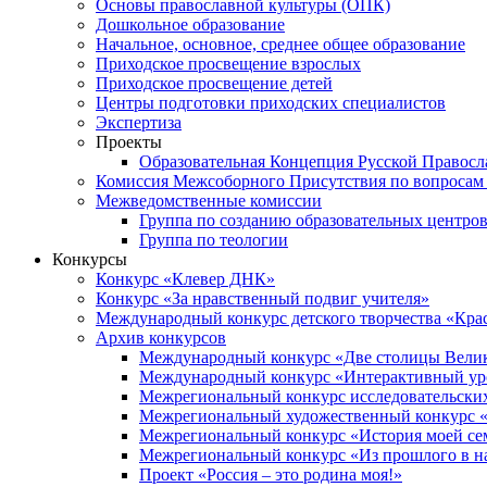
Основы православной культуры (ОПК)
Дошкольное образование
Начальное, основное, среднее общее образование
Приходское просвещение взрослых
Приходское просвещение детей
Центры подготовки приходских специалистов
Экспертиза
Проекты
Образовательная Концепция Русской Правос
Комиссия Межсоборного Присутствия по вопросам 
Межведомственные комиссии
Группа по созданию образовательных центро
Группа по теологии
Конкурсы
Конкурс «Клевер ДНК»
Конкурс «За нравственный подвиг учителя»
Международный конкурс детского творчества «Кра
Архив конкурсов
Международный конкурс «Две столицы Вели
Международный конкурс «Интерактивный уро
Межрегиональный конкурс исследовательских
Межрегиональный художественный конкурс «
Межрегиональный конкурс «История моей сем
Межрегиональный конкурс «Из прошлого в н
Проект «Россия – это родина моя!»