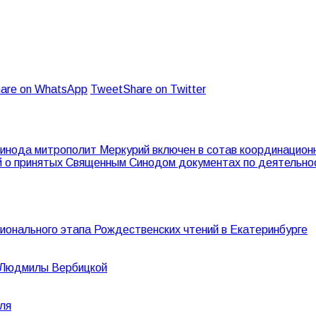
are on WhatsApp
Tweet
Share on Twitter
нода митрополит Меркурий включен в сотав координационн
 о принятых Священным Синодом документах по деятельно
гионального этапа Рождественских чтений в Екатеринбурге
й Людмилы Вербицкой
ля