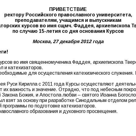
ПРИВЕТСТВИЕ
ректору Российского православного университета,
преподавателям, учащимся и выпускникам
торских курсов во имя сщмч. Фаддея, архиепископа Т
по случаю 15-летия со дня основания Курсов
Москва, 27 декабря 2012 года
еги!
урсов во имя священномученика Фаддея, архиепископа Тверс
л и катехизаторов.
 необходимые для осуществления катехизического служения.
ея Руси Кирилла с 2011 года Курсы осуществляют деятельн
ет их важность и значение. Отрадно, что под небесным пок
й Закона Божия, и Апостола любви – святого Иоанна Богосл
ыл взят за основу при разработке Синодальным отделом рел
 программы по подготовке катехизаторов.
авославного образования и духовного просвещения.