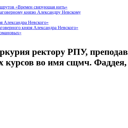
ршрутов «Времен связующая нить»
лаговерному князю Александру Невскому
зя Александра Невского»
говерного князя Александра Невского»
Романовых»
ркурия ректору РПУ, преподав
 курсов во имя сщмч. Фаддея,