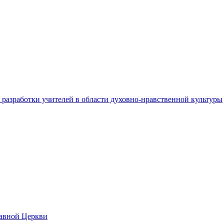
разработки учителей в области духовно-нравственной культуры
лавной Церкви