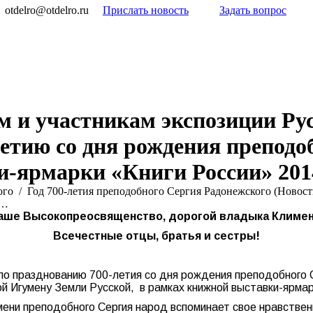
otdelro@otdelro.ru
Прислать новость
Задать вопрос
м и участникам экспозиции Ру
етию со дня рождения преподо
-ярмарки «Книги России» 2014
ого
Год 700-летия преподобного Сергия Радонежского (Новост
и…
аше Высокопреосвященство, дорогой владыка Климен
Всечестные отцы, братья и сестры!
по празднованию 700-летия со дня рождения преподобного 
й Игумену Земли Русской, в рамках книжной выставки-ярмар
 имени преподобного Сергия народ вспоминает свое нравств