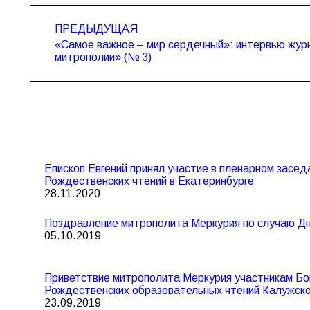
Навигация
ПРЕДЫДУЩАЯ
по
«Самое важное – мир сердечный»: интервью жур
Предыдущая
записям
митрополии» (№ 3)
запись:
Епископ Евгений принял участие в пленарном засед
Рождественских чтений в Екатеринбурге
28.11.2020
Поздравление митрополита Меркурия по случаю Дн
05.10.2019
Приветствие митрополита Меркурия участникам Бо
Рождественских образовательных чтений Калужск
23.09.2019