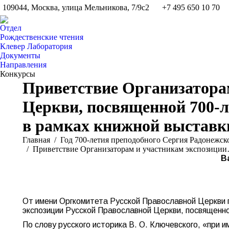
109044, Москва, улица Мельникова, 7/9с2
+7 495 650 10 70
Отдел
Рождественские чтения
Клевер Лаборатория
Документы
Направления
Конкурсы
Приветствие Организатора
Церкви, посвященной 700-л
в рамках книжной выставки
Вы здесь:
Главная
Год 700-летия преподобного Сергия Радонежск
Приветствие Организаторам и участникам экспозици
В
От имени Оргкомитета Русской Православной Церкви 
экспозиции Русской Православной Церкви, посвященно
По слову русского историка В. О. Ключевского, «при