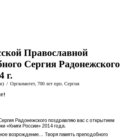
Search:
Вконтакте
Flickr
YouTu
Te
page
page
page
pa
opens
opens
opens
op
in
in
in
in
new
new
new
n
window
window
windo
w
сской Православной
бного Сергия Радонежского
 г.
и)
Оргкомитет, 700 лет прп. Сергия
т!
Сергия Радонежского поздравляю вас с открытием
ки «Книги России» 2014 года.
енное возрождение… Творя память преподобного