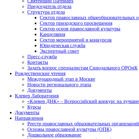
Святейший Патриарх
Председатель отдела
Структура отдела
Сектор православных общеобразовательных 
Сектор приходского просвещения
Сектор основ православной культуры
Канцелярия
Сектор мероприятий и конкурсов
Юридическая служба
Экспертный совет
Пресс-служба
Контакты
Задать вопрос специалистам Синодального ОРОиК
Рождественские чтения
Международный этап в Москве
Новости регионального этапа
Документы
Клевер Лаборатория
«Клевер ДНК» – Всероссийский конкурс на лучшие 
Курсы
Документы
Направления
Реестр православных образовательных организаций
Основы православной культуры (ОПК)
Дошкольное образование