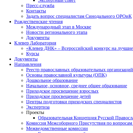
Экспертный совет
Пресс-служба
Контакты
Задать вопрос специалистам Синодального ОРОиК
Рождественские чтения
Международный этап в Москве
Новости регионального этапа
Документы
Клевер Лаборатория
«Клевер ДНК» – Всероссийский конкурс на лучшие 
Курсы
Документы
Направления
Реестр православных образовательных организаций
Основы православной культуры (ОПК)
Дошкольное образование
Начальное, основное, среднее общее образование
Приходское просвещение взрослых
Приходское просвещение детей
Центры подготовки приходских специалистов
Экспертиза
Проекты
Образовательная Концепция Русской Правос
Комиссия Межсоборного Присутствия по вопросам 
Межведомственные комиссии