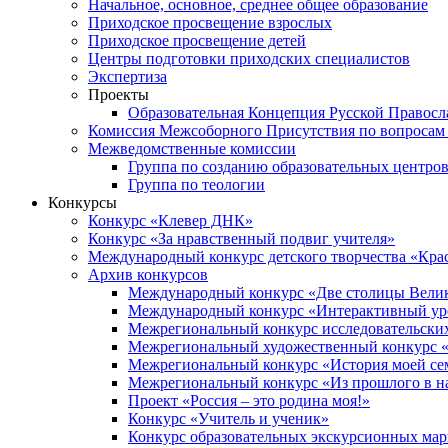
Начальное, основное, среднее общее образование
Приходское просвещение взрослых
Приходское просвещение детей
Центры подготовки приходских специалистов
Экспертиза
Проекты
Образовательная Концепция Русской Правос
Комиссия Межсоборного Присутствия по вопросам 
Межведомственные комиссии
Группа по созданию образовательных центро
Группа по теологии
Конкурсы
Конкурс «Клевер ДНК»
Конкурс «За нравственный подвиг учителя»
Международный конкурс детского творчества «Кра
Архив конкурсов
Международный конкурс «Две столицы Вели
Международный конкурс «Интерактивный уро
Межрегиональный конкурс исследовательских
Межрегиональный художественный конкурс «
Межрегиональный конкурс «История моей сем
Межрегиональный конкурс «Из прошлого в н
Проект «Россия – это родина моя!»
Конкурс «Учитель и ученик»
Конкурс образовательных экскурсионных ма