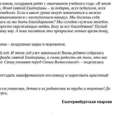
ловом, поздравив ребят с окончанием учебного года:
«В этот
 Фонд святой Екатерины – за подарки, всех педагогов, всех
енадолго.
Если в школе уроки могут закончиться и можно
 заканчивается с наступлением каникул. Мы должны себя
лись ли мы быть благодарными?
Мы сегодня служили молебен.
 просто окружающим людям, Богу за все благодеяния? Пускай
ину яму. А пока посвятим это прекрасное летнее время тому,
ерины – воздушные шары и мороженое.
 год. И этот год уже закончился! Вновь ребята собрались
фонда святой Екатерины, и снова радость от того, что нас
ос Своих учеников перед Своим Вознесением!» –
поделилась
и отгадать зашифрованную пословицу и нарисовать красочный
всем учителям, детям и их родителям за труды и терпение! До
урга.
Екатеринбургская епархия