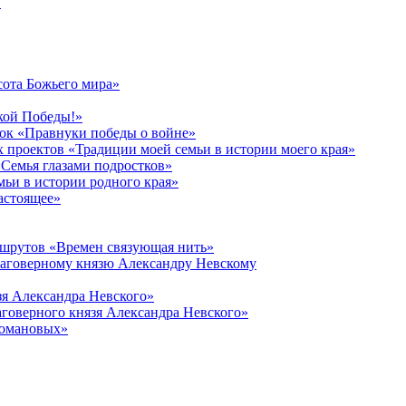
в
сота Божьего мира»
кой Победы!»
к «Правнуки победы о войне»
 проектов «Традиции моей семьи в истории моего края»
Семья глазами подростков»
ьи в истории родного края»
астоящее»
ршрутов «Времен связующая нить»
лаговерному князю Александру Невскому
зя Александра Невского»
говерного князя Александра Невского»
Романовых»