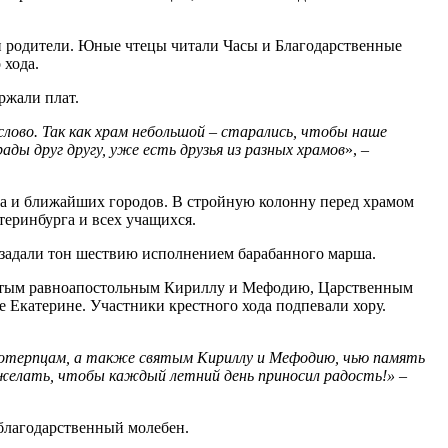
и родители. Юные чтецы читали Часы и Благодарственные
 хода.
ржали плат.
лово. Так как храм небольшой – старались, чтобы наше
ды друг другу, уже есть друзья из разных храмов
», –
га и ближайших городов. В стройную колонну перед храмом
еринбурга и всех учащихся.
задали тон шествию исполнением барабанного марша.
вятым равноапостольным Кириллу и Мефодию, Царственным
 Екатерине. Участники крестного хода подпевали хору.
стотерпцам, а также святым Кириллу и Мефодию, чью память
ожелать, чтобы каждый летний день приносил радость!
» –
 благодарственный молебен.