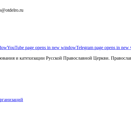
o@otdelro.ru
ndow
YouTube page opens in new window
Telegram page opens in new
ования и катехизации Русской Православной Церкви. Православ
организаций