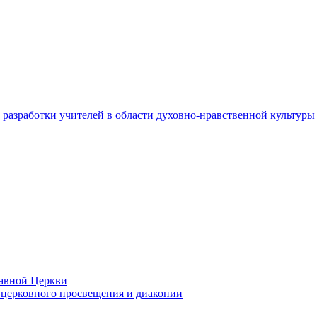
разработки учителей в области духовно-нравственной культуры
лавной Церкви
церковного просвещения и диаконии