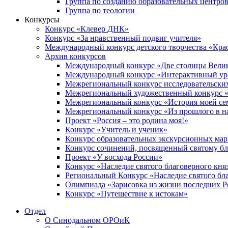
Группа по созданию образовательных центро
Группа по теологии
Конкурсы
Конкурс «Клевер ДНК»
Конкурс «За нравственный подвиг учителя»
Международный конкурс детского творчества «Кра
Архив конкурсов
Международный конкурс «Две столицы Вели
Международный конкурс «Интерактивный уро
Межрегиональный конкурс исследовательских
Межрегиональный художественный конкурс «
Межрегиональный конкурс «История моей сем
Межрегиональный конкурс «Из прошлого в н
Проект «Россия – это родина моя!»
Конкурс «Учитель и ученик»
Конкурс образовательных экскурсионных ма
Конкурс сочинений, посвященный святому б
Проект «У восхода России»
Конкурс «Наследие святого благоверного кня
Региональный Конкурс «Наследие святого бла
Олимпиада «Зарисовка из жизни последних 
Конкурс «Путешествие к истокам»
Отдел
О Синодальном ОРОиК