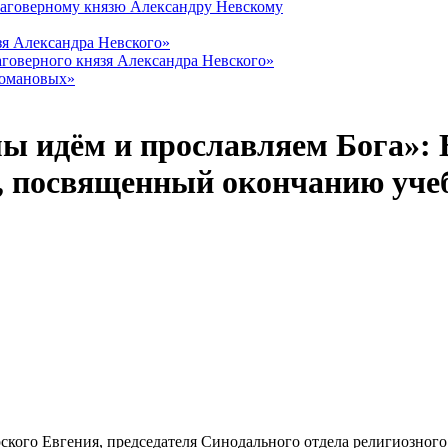
лаговерному князю Александру Невскому
зя Александра Невского»
говерного князя Александра Невского»
Романовых»
 мы идём и прославляем Бога»:
, посвященный окончанию учеб
ого Евгения, председателя Синодального отдела религиозного об