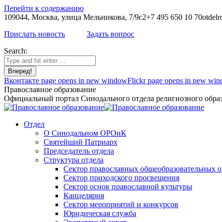
Перейти к содержанию
109044, Москва, улица Мельникова, 7/9с2
+7 495 650 10 70
otdelr
Прислать новость
Задать вопрос
Search:
Вконтакте page opens in new window
Flickr page opens in new wi
Православное образование
Официальный портал Синодального отдела религиозного образ
Отдел
О Синодальном ОРОиК
Святейший Патриарх
Председатель отдела
Структура отдела
Сектор православных общеобразовательных 
Сектор приходского просвещения
Сектор основ православной культуры
Канцелярия
Сектор мероприятий и конкурсов
Юридическая служба