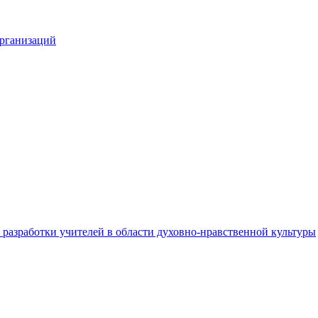
организаций
разработки учителей в области духовно-нравственной культуры