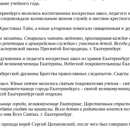
ание учебного года.
атеринбурга молились воспитанники воскресных школ, педагоги 
и сопровождали колокольным звоном службу и шествие крестного
 Христовых Тайн, а юные алтарники помогали священникам и де
е молитвы. Старались читать медленно, проговаривая каждое с
репетиции к архиерейским службам с участием детей. Всегда ра
 Касперовской иконы Пресвятой Богородицы, г. Екатеринбург.
духовники и педагоги воскресных школ из храмов Екатеринбур
той великомученицы Екатерины, Небесной покровительницы Екат
бургской дружины Братства православных следопытов. Скауты 
школ. Юные певчие молились святым покровителям учения – с
покровительнице города Екатеринбурга – святой великомученице
есей Екатеринбургской епархии.
ельнице города, великомученице Екатерине, Царственным стра
ребята уходят на каникулы. Всем детям и родителям хочется п
 имя Всех Святых. г. Екатеринбург.
ь прихода иерей Сергий Цихановский, после чего был совершен