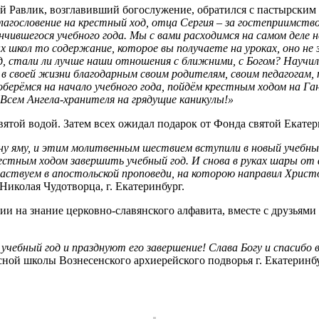
Равлик, возглавивший богослужение, обратился с пастырским с
агословение на крестный ход, отца Сергия – за гостеприимство,
нчившегося учебного года. Мы с вами расходимся на самом деле н
х школ то содержание, которое вы получаете на уроках, оно не
од, стали ли лучше наши отношения с ближними, с Богом? Научи
 в своей жизни благодарным своим родителям, своим педагогам,
берёмся на начало учебного года, пойдём крестным ходом на Ган
 Всем Ангела-хранителя на грядущие каникулы!»
вятой водой. Затем всех ожидал подарок от Фонда святой Екат
у яму, и этим молитвенным шествием вступили в новый учебный
стным ходом завершить учебный год. И снова в руках шары от 
частвуем в апостольской проповеди, на которою направил Христ
Николая Чудотворца, г. Екатеринбург.
ии на знание церковно-славянского алфавита, вместе с друзьям
учебный год и празднуют его завершение! Слава Богу и спасибо 
ной школы Вознесенского архиерейского подворья г. Екатеринб