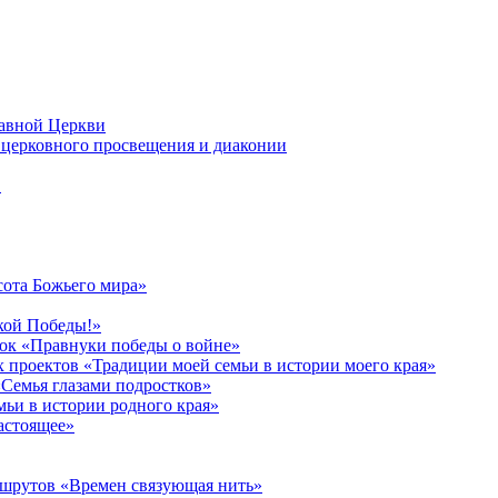
лавной Церкви
церковного просвещения и диаконии
в
сота Божьего мира»
кой Победы!»
к «Правнуки победы о войне»
 проектов «Традиции моей семьи в истории моего края»
Семья глазами подростков»
ьи в истории родного края»
астоящее»
ршрутов «Времен связующая нить»