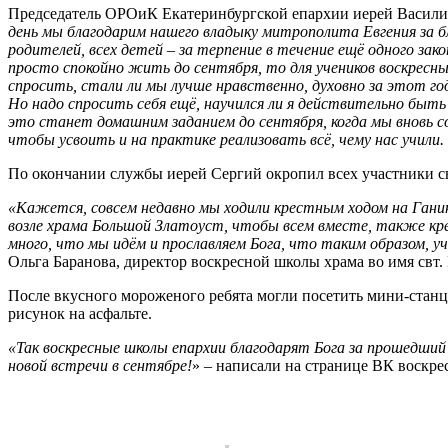
Председатель ОРОиК Екатеринбургской епархии иерей Василий 
день мы благодарим нашего владыку митрополита Евгения за бл
родителей, всех детей – за терпение в течение ещё одного зако
просто спокойно жить до сентября, то для учеников воскресны
спросить, стали ли мы лучше нравственно, духовно за этот г
Но надо спросить себя ещё, научился ли я действительно быть
это станет домашним заданием до сентября, когда мы вновь со
чтобы усвоить и на практике реализовать всё, чему нас учили.
По окончании службы иерей Сергий окропил всех участники с
«Кажется, совсем недавно мы ходили крестным ходом на Ганин
возле храма Большой Златоуст, чтобы всем вместе, также кре
много, что мы идём и прославляем Бога, что таким образом, у
Ольга Баранова, директор воскресной школы храма во имя свт. 
После вкусного мороженого ребята могли посетить мини-станц
рисунок на асфальте.
«Так воскресные школы епархии благодарят Бога за прошедший 
новой встречи в сентябре!
»
–
написали на странице ВК воскрес