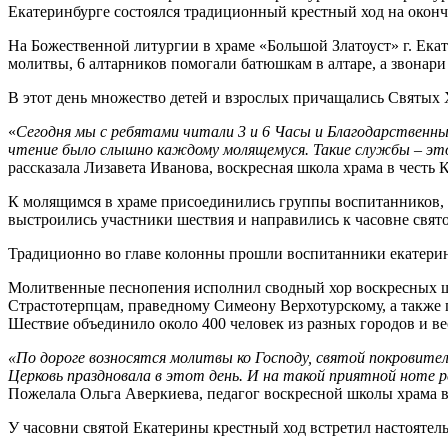
Екатеринбурге состоялся традиционный крестный ход на оконч
На Божественной литургии в храме «Большой Златоуст» г. Ек
молитвы, 6 алтарников помогали батюшкам в алтаре, а звонар
В этот день множество детей и взрослых причащались Святых
«
Сегодня мы с ребятами читали 3 и 6 Часы и Благодарственны
чтение было слышно каждому молящемуся. Такие службы – это 
рассказала Лизавета Иванова, воскресная школа храма в честь
К молящимся в храме присоединились группы воспитанников, 
выстроились участники шествия и направились к часовне свя
Традиционно во главе колонны прошли воспитанники екатерин
Молитвенные песнопения исполнил сводный хор воскресных 
Страстотерпцам, праведному Симеону Верхотурскому, а также 
Шествие объединило около 400 человек из разных городов и в
«По дороге возносятся молитвы ко Господу, святой покровит
Церковь праздновала в этот день
. И на такой приятной ноте 
Пожелала Ольга Аверкиева, педагог воскресной школы храма во
У часовни святой Екатерины крестный ход встретил настоятел