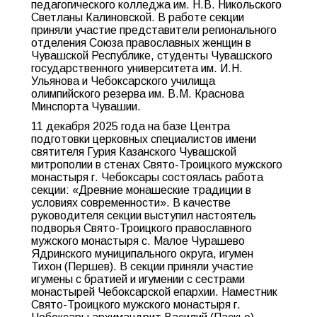
педагогического колледжа им. Н.В. Никольского
Светланы Калиновской. В работе секции
приняли участие представители регионального
отделения Союза православных женщин в
Чувашской Республике, студенты Чувашского
государственного университета им. И.Н.
Ульянова и Чебоксарского училища
олимпийского резерва им. В.М. Краснова
Минспорта Чувашии.
11 декабря 2025 года на базе Центра
подготовки церковных специалистов имени
святителя Гурия Казанского Чувашской
митрополии в стенах Свято-Троицкого мужского
монастыря г. Чебоксары состоялась работа
секции: «Древние монашеские традиции в
условиях современности». В качестве
руководителя секции выступил настоятель
подворья Свято-Троицкого православного
мужского монастыря с. Малое Чурашево
Ядринского муниципального округа, игумен
Тихон (Першев). В секции приняли участие
игумены с братией и игумении с сестрами
монастырей Чебоксарской епархии. Наместник
Свято-Троицкого мужского монастыря г.