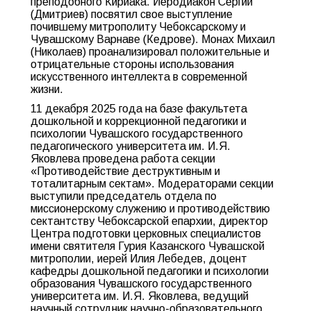
преподобного Кириака. Иеродиакон Сергий
(Дмитриев) посвятил свое выступление
почившему митрополиту Чебоксарскому и
Чувашскому Варнаве (Кедрове). Монах Михаил
(Николаев) проанализировал положительные и
отрицательные стороны использования
искусственного интеллекта в современной
жизни.
11 декабря 2025 года на базе факультета
дошкольной и коррекционной педагогики и
психологии Чувашского государственного
педагогического университета им. И.Я.
Яковлева проведена работа секции
«Противодействие деструктивным и
тоталитарным сектам». Модераторами секции
выступили председатель отдела по
миссионерскому служению и противодействию
сектантству Чебоксарской епархии, директор
Центра подготовки церковных специалистов
имени святителя Гурия Казанского Чувашской
митрополии, иерей Илия Лебедев, доцент
кафедры дошкольной педагогики и психологии
образования Чувашского государственного
университета им. И.Я. Яковлева, ведущий
научный сотрудник научно-образовательного