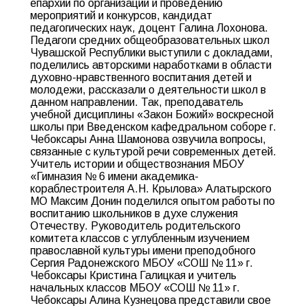
епархии по организации и проведению
мероприятий и конкурсов, кандидат
педагогических наук, доцент Галина Лохонова.
Педагоги средних общеобразовательных школ
Чувашской Республики выступили с докладами,
поделились авторскими наработками в области
духовно-нравственного воспитания детей и
молодежи, рассказали о деятельности школ в
данном направлении. Так, преподаватель
учебной дисциплины «Закон Божий» воскресной
школы при Введенском кафедральном соборе г.
Чебоксары Анна Шамонова озвучила вопросы,
связанные с культурой речи современных детей.
Учитель истории и обществознания МБОУ
«Гимназия № 6 имени академика-
кораблестроителя А.Н. Крылова» Алатырского
МО Максим Донин поделился опытом работы по
воспитанию школьников в духе служения
Отечеству. Руководитель родительского
комитета классов с углубленным изучением
православной культуры имени преподобного
Сергия Радонежского МБОУ «СОШ № 11» г.
Чебоксары Кристина Галицкая и учитель
начальных классов МБОУ «СОШ № 11» г.
Чебоксары Алина Кузнецова представили свое