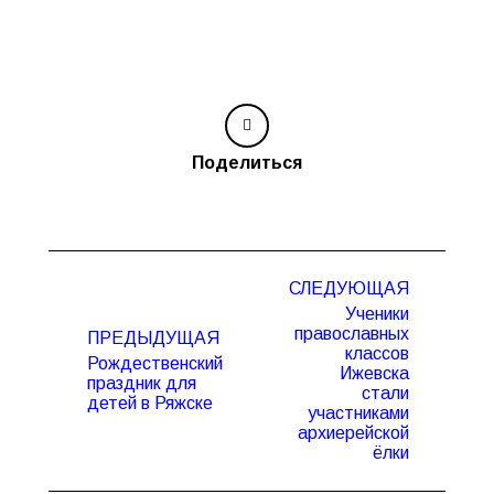
Поделиться
Навигация
СЛЕДУЮЩАЯ
по
Ученики
записям
православных
ПРЕДЫДУЩАЯ
классов
Рождественский
Ижевска
Предыдущая
Следующая
праздник для
стали
запись:
запись:
детей в Ряжске
участниками
архиерейской
ёлки