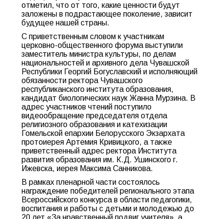
отметил, что от того, какие ценности будут
заложены в подрастающее поколение, зависит
будущее нашей страны.
С приветственным словом к участникам
церковно-общественного форума выступили
заместитель министра культуры, по делам
национальностей и архивного дела Чувашской
Республики Георгий Богуславский и исполняющий
обязанности ректора Чувашского
республиканского института образования,
кандидат биологических наук Жанна Мурзина. В
адрес участников чтений поступило
видеообращение председателя отдела
религиозного образования и катехизации
Гомельской епархии Белорусского Экзархата
протоиерея Артемия Кривицкого, а также
приветственный адрес ректора Института
развития образования им. К.Д. Ушинского г.
Ижевска, иерея Максима Санникова.
В рамках пленарной части состоялось
награждение победителей регионального этапа
Всероссийского конкурса в области педагогики,
воспитания и работы с детьми и молодежью до
20 лет «За нравственный подвиг учителя», а