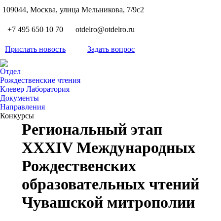
S
109044, Москва, улица Мельникова, 7/9с2
Вкон
page
Flickr
+7 495 650 10 70
otdelro@otdelro.ru
opens
page
YouT
in
opens
Прислать новость
Задать вопрос
page
new
Teleg
in
opens
wind
page
new
Отдел
in
opens
Рождественские чтения
wind
new
Клевер Лаборатория
in
wind
Документы
new
Направления
wind
Конкурсы
Региональный этап
XXXIV Международных
Рождественских
образовательных чтений
Чувашской митрополии
Вы здесь: