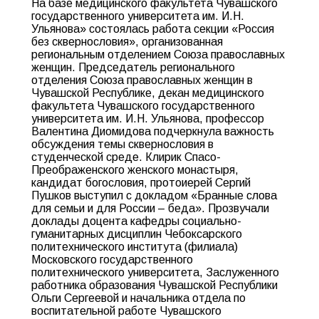
На базе медицинского факультета Чувашского
государственного университета им. И.Н.
Ульянова» состоялась работа секции «Россия
без сквернословия», организованная
региональным отделением Союза православных
женщин. Председатель регионального
отделения Союза православных женщин в
Чувашской Республике, декан медицинского
факультета Чувашского государственного
университета им. И.Н. Ульянова, профессор
Валентина Диомидова подчеркнула важность
обсуждения темы сквернословия в
студенческой среде. Клирик Спасо-
Преображенского женского монастыря,
кандидат богословия, протоиерей Сергий
Пушков выступил с докладом «Бранные слова
для семьи и для России – беда». Прозвучали
доклады доцента кафедры социально-
гуманитарных дисциплин Чебоксарского
политехнического института (филиала)
Московского государственного
политехнического университета, Заслуженного
работника образования Чувашской Республики
Ольги Сергеевой и начальника отдела по
воспитательной работе Чувашского