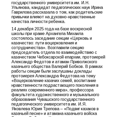
государственного университета им. И.Н.
Ульянова, кандидат педагогических наук Ирина
Гаврилова рассказала о том, как родительские
привычки влияют на духовно-нравственные
качества личности ребенка.
14 декабря 2025 года на базе воскресной
школы при храме Архангела Михаила
состоялось заседание секции «Церковь и
казачество: пути воцерковления и
сотрудничества». Возглавили секцию
председатель отдела по взаимодействию с
казачеством Чебоксарской епархии, протоиерей
Александр Федотов и атаман Приволжского
казачьего общества Валерий Бобков. В рамках
работы секции были заслушаны доклады
протоиерея Александра Федотова на тему
«Воцерковление казачих семей, воспитание
нравственности подрастающего поколения в
реалиях современного мира», профессора
факультета художественного и музыкального
образования Чувашского государственного
педагогического университета им. И.Я.
Яковлева Юрия Трепова – «Подвиг казаков в
казачьей песне» и атамана казачьего войска