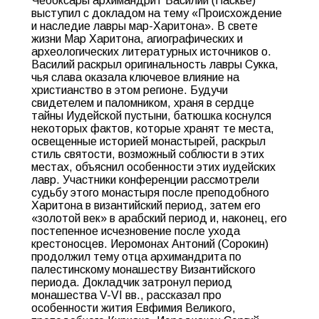
Чебоксары архимандрит Василий (Паскье)
выступил с докладом на тему «Происхождение
и наследие лавры мар-Харитона». В свете
жизни Мар Харитона, агиографических и
археологических литературных источников о.
Василий раскрыл оригинальность лавры Сукка,
чья слава оказала ключевое влияние на
христианство в этом регионе. Будучи
свидетелем и паломником, храня в сердце
тайны Иудейской пустыни, батюшка коснулся
некоторых фактов, которые хранят те места,
освещенные историей монастырей, раскрыл
стиль святости, возможный соблюсти в этих
местах, объяснил особенности этих иудейских
лавр. Участники конференции рассмотрели
судьбу этого монастыря после преподобного
Харитона в византийский период, затем его
«золотой век» в арабский период и, наконец, его
постепенное исчезновение после ухода
крестоносцев. Иеромонах Антоний (Сорокин)
продолжил тему отца архимандрита по
палестинскому монашеству Византийского
периода. Докладчик затронул период
монашества V-VI вв., рассказал про
особенности жития Евфимия Великого,