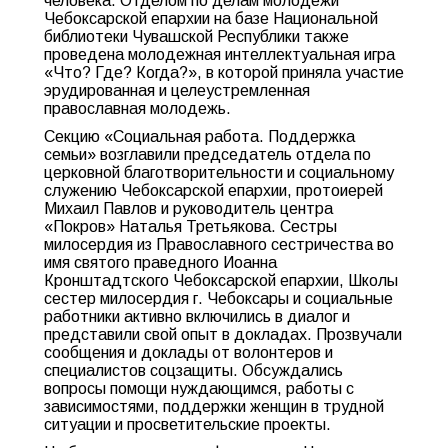
человека. Отделом по делам молодежи
Чебоксарской епархии на базе Национальной
библиотеки Чувашской Республики также
проведена молодежная интеллектуальная игра
«Что? Где? Когда?», в которой приняла участие
эрудированная и целеустремленная
православная молодежь.
Секцию «Социальная работа. Поддержка
семьи» возглавили председатель отдела по
церковной благотворительности и социальному
служению Чебоксарской епархии, протоиерей
Михаил Павлов и руководитель центра
«Покров» Наталья Третьякова. Сестры
милосердия из Православного сестричества во
имя святого праведного Иоанна
Кронштадтского Чебоксарской епархии, Школы
сестер милосердия г. Чебоксары и социальные
работники активно включились в диалог и
представили свой опыт в докладах. Прозвучали
сообщения и доклады от волонтеров и
специалистов соцзащиты. Обсуждались
вопросы помощи нуждающимся, работы с
зависимостями, поддержки женщин в трудной
ситуации и просветительские проекты.