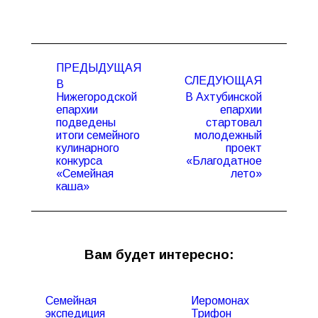
Навигация
ПРЕДЫДУЩАЯ
по
СЛЕДУЮЩАЯ
В
записям
Нижегородской
В Ахтубинской
епархии
епархии
подведены
стартовал
Предыдущая
Следующая
итоги семейного
молодежный
запись:
запись:
кулинарного
проект
конкурса
«Благодатное
«Семейная
лето»
каша»
Вам будет интересно:
Семейная
Иеромонах
экспедиция
Трифон