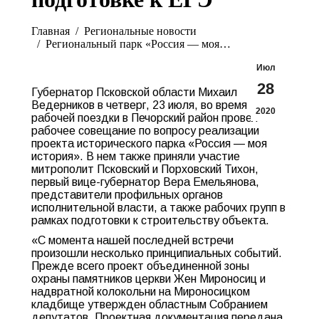
Вы здесь:
Главная
Pегиональные новости
Региональный парк «Россия — моя…
Июл
28
Губернатор Псковской области Михаил
Ведерников в четверг, 23 июля, во время
2020
рабочей поездки в Печорский район провел
рабочее совещание по вопросу реализации
проекта исторического парка «Россия — моя
история». В нем также приняли участие
митрополит Псковский и Порховский Тихон,
первый вице-губернатор Вера Емельянова,
представители профильных органов
исполнительной власти, а также рабочих групп в
рамках подготовки к строительству объекта.
«С момента нашей последней встречи
произошли несколько принципиальных событий.
Прежде всего проект объединенной зоны
охраны памятников церкви Жен Мироносиц и
надвратной колокольни на Мироносицком
кладбище утвержден областным Собранием
депутатов. Проектная документация передана