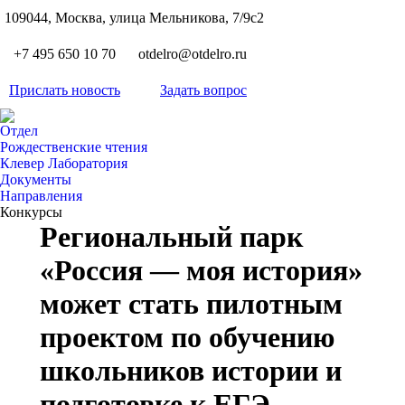
S
109044, Москва, улица Мельникова, 7/9с2
Вкон
page
Flickr
+7 495 650 10 70
otdelro@otdelro.ru
opens
page
YouT
in
opens
Прислать новость
Задать вопрос
page
new
Teleg
in
opens
wind
page
new
Отдел
in
opens
Рождественские чтения
wind
new
Клевер Лаборатория
in
wind
Документы
new
Направления
wind
Конкурсы
Региональный парк
«Россия — моя история»
может стать пилотным
проектом по обучению
школьников истории и
подготовке к ЕГЭ