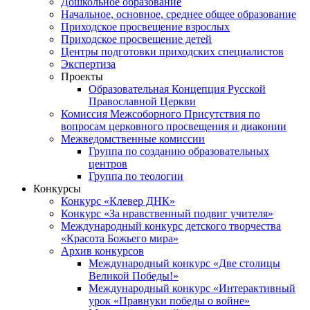
Дошкольное образование
Начальное, основное, среднее общее образование
Приходское просвещение взрослых
Приходское просвещение детей
Центры подготовки приходских специалистов
Экспертиза
Проекты
Образовательная Концепция Русской
Православной Церкви
Комиссия Межсоборного Присутствия по
вопросам церковного просвещения и диаконии
Межведомственные комиссии
Группа по созданию образовательных
центров
Группа по теологии
Конкурсы
Конкурс «Клевер ДНК»
Конкурс «За нравственный подвиг учителя»
Международный конкурс детского творчества
«Красота Божьего мира»
Архив конкурсов
Международный конкурс «Две столицы
Великой Победы!»
Международный конкурс «Интерактивный
урок «Правнуки победы о войне»