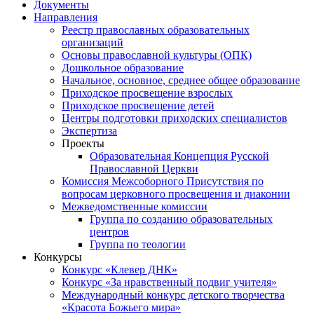
Документы
Направления
Реестр православных образовательных
организаций
Основы православной культуры (ОПК)
Дошкольное образование
Начальное, основное, среднее общее образование
Приходское просвещение взрослых
Приходское просвещение детей
Центры подготовки приходских специалистов
Экспертиза
Проекты
Образовательная Концепция Русской
Православной Церкви
Комиссия Межсоборного Присутствия по
вопросам церковного просвещения и диаконии
Межведомственные комиссии
Группа по созданию образовательных
центров
Группа по теологии
Конкурсы
Конкурс «Клевер ДНК»
Конкурс «За нравственный подвиг учителя»
Международный конкурс детского творчества
«Красота Божьего мира»