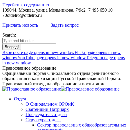
Перейти к содержанию
109044, Москва, улица Мельникова, 7/9с2
+7 495 650 10
70
otdelro@otdelro.ru
Прислать новость
Задать вопрос
Search:
Вконтакте page opens in new window
Flickr page opens in new
window
YouTube page opens in new window
Telegram page opens
in new window
Православное образование
Официальный портал Синодального отдела религиозного
образования и катехизации Русской Православной Церкви.
Православный взгляд на образование и воспитание.
Отдел
О Синодальном ОРОиК
Святейший Патриарх
Председатель отдела
Структура отдела
Сектор православных общеобразовательных