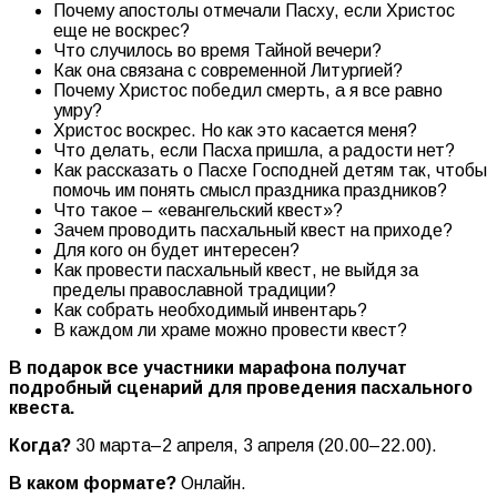
Почему апостолы отмечали Пасху, если Христос
еще не воскрес?
Что случилось во время Тайной вечери?
Как она связана с современной Литургией?
Почему Христос победил смерть, а я все равно
умру?
Христос воскрес. Но как это касается меня?
Что делать, если Пасха пришла, а радости нет?
Как рассказать о Пасхе Господней детям так, чтобы
помочь им понять смысл праздника праздников?
Что такое – «евангельский квест»?
Зачем проводить пасхальный квест на приходе?
Для кого он будет интересен?
Как провести пасхальный квест, не выйдя за
пределы православной традиции?
Как собрать необходимый инвентарь?
В каждом ли храме можно провести квест?
В подарок все участники марафона получат
подробный сценарий для проведения пасхального
квеста.
Когда?
30 марта–2 апреля, 3 апреля (20.00–22.00).
В каком формате?
Онлайн.