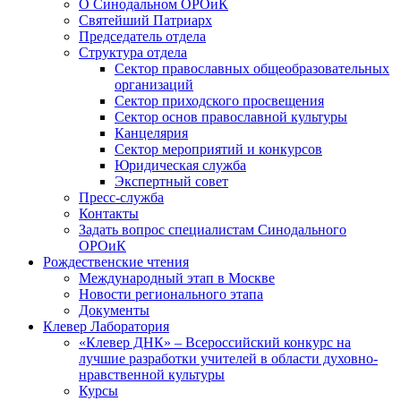
О Синодальном ОРОиК
Святейший Патриарх
Председатель отдела
Структура отдела
Сектор православных общеобразовательных
организаций
Сектор приходского просвещения
Сектор основ православной культуры
Канцелярия
Сектор мероприятий и конкурсов
Юридическая служба
Экспертный совет
Пресс-служба
Контакты
Задать вопрос специалистам Синодального
ОРОиК
Рождественские чтения
Международный этап в Москве
Новости регионального этапа
Документы
Клевер Лаборатория
«Клевер ДНК» – Всероссийский конкурс на
лучшие разработки учителей в области духовно-
нравственной культуры
Курсы