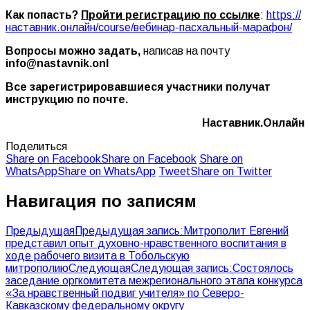
Как попасть?
Пройти регистрацию по ссылке
:
https://
наставник.онлайн/course/вебинар-пасхальный-марафон/
Вопросы можно задать,
написав на почту
info@nastavnik.onl
Все зарегистрировавшиеся участники получат
инструкцию по почте.
Наставник.Онлайн
Поделиться
Share on Facebook
Share on Facebook
Share on
WhatsApp
Share on WhatsApp
Tweet
Share on Twitter
Навигация по записям
Предыдущая
Предыдущая запись:
Митрополит Евгений
представил опыт духовно-нравственного воспитания в
ходе рабочего визита в Тобольскую
митрополию
Следующая
Следующая запись:
Состоялось
заседание оргкомитета межрегионального этапа конкурса
«За нравственный подвиг учителя» по Северо-
Кавказскому федеральному округу