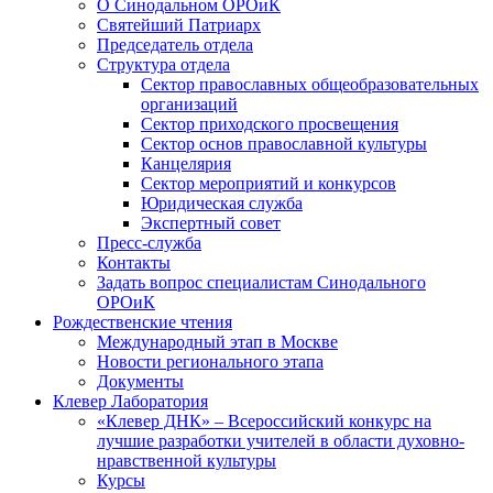
О Синодальном ОРОиК
Святейший Патриарх
Председатель отдела
Структура отдела
Сектор православных общеобразовательных
организаций
Сектор приходского просвещения
Сектор основ православной культуры
Канцелярия
Сектор мероприятий и конкурсов
Юридическая служба
Экспертный совет
Пресс-служба
Контакты
Задать вопрос специалистам Синодального
ОРОиК
Рождественские чтения
Международный этап в Москве
Новости регионального этапа
Документы
Клевер Лаборатория
«Клевер ДНК» – Всероссийский конкурс на
лучшие разработки учителей в области духовно-
нравственной культуры
Курсы