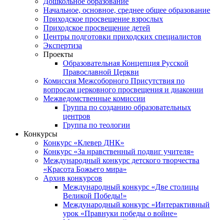
Дошкольное образование
Начальное, основное, среднее общее образование
Приходское просвещение взрослых
Приходское просвещение детей
Центры подготовки приходских специалистов
Экспертиза
Проекты
Образовательная Концепция Русской
Православной Церкви
Комиссия Межсоборного Присутствия по
вопросам церковного просвещения и диаконии
Межведомственные комиссии
Группа по созданию образовательных
центров
Группа по теологии
Конкурсы
Конкурс «Клевер ДНК»
Конкурс «За нравственный подвиг учителя»
Международный конкурс детского творчества
«Красота Божьего мира»
Архив конкурсов
Международный конкурс «Две столицы
Великой Победы!»
Международный конкурс «Интерактивный
урок «Правнуки победы о войне»