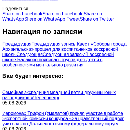
Поделиться
Share on Facebook
Share on Facebook
Share on
WhatsApp
Share on WhatsApp
Tweet
Share on Twitter
Навигация по записям
Предыдущая
Предыдущая запись:
Квест «Соборы города
Архангельска» прошел для воспитанников воскресной
школы
Следующая
Следующая запись:
В воскресной
школе Балаково появилась группа для детей с
особенностями ментального развития
Вам будет интересно:
Семейная экспедиция младшей ветви дружины юных
разведчиков «Череповец»
05.08.2026
Иеромонах Трифон (Умалатов) принял участие в работе
Экспертной комиссии конкурса «За нравственный подвиг
учителя» по Дальневосточному федеральному округу
03.08.2026