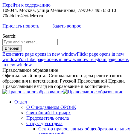
Перейти к содержанию
109044, Москва, улица Мельникова, 7/9с2
+7 495 650 10
70
otdelro@otdelro.ru
Прислать новость
Задать вопрос
Search:
Вконтакте page opens in new window
Flickr page opens in new
window
YouTube page opens in new window
Telegram page opens
in new window
Православное образование
Официальный портал Синодального отдела религиозного
образования и катехизации Русской Православной Церкви.
Православный взгляд на образование и воспитание.
Отдел
О Синодальном ОРОиК
Святейший Патриарх
Председатель отдела
Структура отдела
Сектор православных общеобразовательных