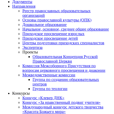
Документы
Направления
Реестр православных образовательных
организаций
Основы православной культуры (ОПК)
Дошкольное образование
Начальное, основное, среднее общее образование
Приходское просвещение взрослых
Приходское просвещение детей
Центры подготовки приходских специалистов
Экспертиза
Проекты
Образовательная Концепция Русской
Православной Церкви
Комиссия Межсоборного Присутствия по
вопросам церковного просвещения и диаконии
Межведомственные комиссии
Группа по созданию образовательных
центров
Группа по теологии
Конкурсы
Конкурс «Клевер ДНК»
Конкурс «За нравственный подвиг учителя»
Международный конкурс детского творчества
«Красота Божьего мира»