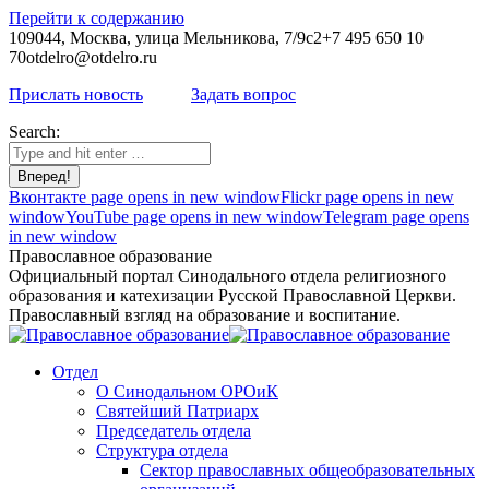
Перейти к содержанию
109044, Москва, улица Мельникова, 7/9с2
+7 495 650 10
70
otdelro@otdelro.ru
Прислать новость
Задать вопрос
Search:
Вконтакте page opens in new window
Flickr page opens in new
window
YouTube page opens in new window
Telegram page opens
in new window
Православное образование
Официальный портал Синодального отдела религиозного
образования и катехизации Русской Православной Церкви.
Православный взгляд на образование и воспитание.
Отдел
О Синодальном ОРОиК
Святейший Патриарх
Председатель отдела
Структура отдела
Сектор православных общеобразовательных