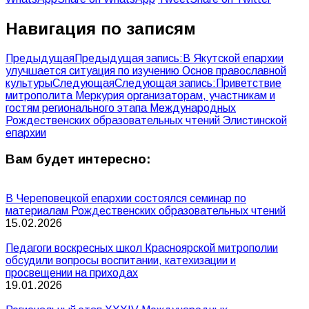
Навигация по записям
Предыдущая
Предыдущая запись:
В Якутской епархии
улучшается ситуация по изучению Основ православной
культуры
Следующая
Следующая запись:
Приветствие
митрополита Меркурия организаторам, участникам и
гостям регионального этапа Международных
Рождественских образовательных чтений Элистинской
епархии
Вам будет интересно:
В Череповецкой епархии состоялся семинар по
материалам Рождественских образовательных чтений
15.02.2026
Педагоги воскресных школ Красноярской митрополии
обсудили вопросы воспитании, катехизации и
просвещении на приходах
19.01.2026