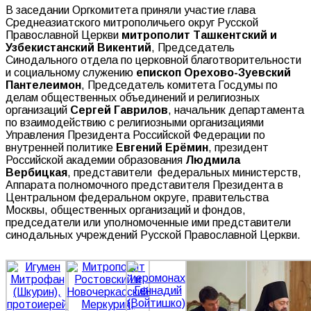
В заседании Оргкомитета приняли участие глава
Среднеазиатского митрополичьего округ Русской
Православной Церкви
митрополит Ташкентский и
Узбекистанский Викентий
, Председатель
Синодального отдела по церковной благотворительности
и социальному служению
епископ Орехово-Зуевский
Пантелеимон
, Председатель комитета Госдумы по
делам общественных объединений и религиозных
организаций
Сергей Гаврилов
, начальник департамента
по взаимодействию с религиозными организациями
Управления Президента Российской Федерации по
внутренней политике
Евгений Ерёмин
, президент
Российской академии образования
Людмила
Вербицкая
, представители федеральных министерств,
Аппарата полномочного представителя Президента в
Центральном федеральном округе, правительства
Москвы, общественных организаций и фондов,
председатели или уполномоченные ими представители
синодальных учреждений Русской Православной Церкви.