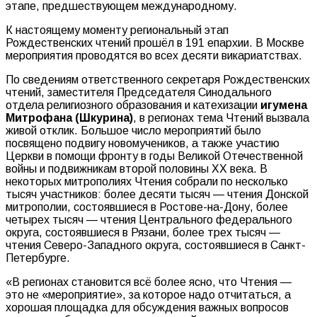
этапе, предшествующем международному.
К настоящему моменту региональный этап
Рождественских чтений прошёл в 191 епархии. В Москве
мероприятия проводятся во всех десяти викариатствах.
По сведениям ответственного секретаря Рождественских
чтений, заместителя Председателя Синодального
отдела религиозного образования и катехизации
игумена
Митрофана (Шкурина)
, в регионах тема Чтений вызвала
живой отклик. Большое число мероприятий было
посвящено подвигу новомучеников, а также участию
Церкви в помощи фронту в годы Великой Отечественной
войны и подвижникам второй половины ХХ века. В
некоторых митрополиях Чтения собрали по несколько
тысяч участников: более десяти тысяч — чтения Донской
митрополии, состоявшиеся в Ростове-на-Дону, более
четырех тысяч — чтения Центрального федерального
округа, состоявшиеся в Рязани, более трех тысяч —
чтения Северо-Западного округа, состоявшиеся в Санкт-
Петербурге.
«В регионах становится всё более ясно, что Чтения —
это не «мероприятие», за которое надо отчитаться, а
хорошая площадка для обсуждения важных вопросов