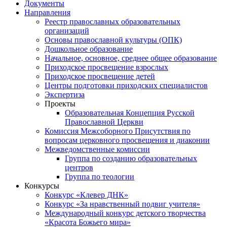
Документы
Направления
Реестр православных образовательных
организаций
Основы православной культуры (ОПК)
Дошкольное образование
Начальное, основное, среднее общее образование
Приходское просвещение взрослых
Приходское просвещение детей
Центры подготовки приходских специалистов
Экспертиза
Проекты
Образовательная Концепция Русской
Православной Церкви
Комиссия Межсоборного Присутствия по
вопросам церковного просвещения и диаконии
Межведомственные комиссии
Группа по созданию образовательных
центров
Группа по теологии
Конкурсы
Конкурс «Клевер ДНК»
Конкурс «За нравственный подвиг учителя»
Международный конкурс детского творчества
«Красота Божьего мира»