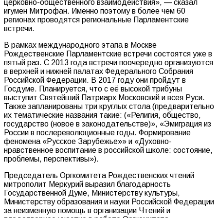
церковно-общественного взаимодействия», — сказал
игумен Митрофан. Именно поэтому в более чем 60
регионах проводятся региональные Парламентские
встречи.
В рамках международного этапа в Москве
Рождественские Парламентские встречи состоятся уже в
пятый раз. С 2013 года встречи поочередно организуются
в верхней и нижней палатах Федерального Собрания
Российской Федерации. В 2017 году они пройдут в
Госдуме. Планируется, что с её высокой трибуны
выступит Святейший Патриарх Московский и всея Руси.
Также запланированы три круглых стола (предварительно
их тематические названия такие: («Религия, общество,
государство (новое в законодательстве)», «Эмиграция из
России в послереволюционные годы. Формирование
феномена «Русское Зарубежье»» и «Духовно-
нравственное воспитание в российской школе: состояние,
проблемы, перспективы»).
Председатель Оргкомитета Рождественских чтений
митрополит Меркурий выразил благодарность
Государственной Думе, Министерству культуры,
Министерству образования и науки Российской Федерации
за неизменную помощь в организации Чтений и