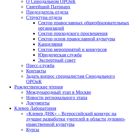
О Синодальном ОРОиК
Святейший Патриарх
Председатель отдела
Структура отдела
Сектор православных общеобразовательных
организаций
Сектор приходского просвещения
Сектор основ православной культуры
Канцелярия
Сектор мероприятий и конкурсов
Юридическая служба
Экспертный совет
Пресс-служба
Контакты
Задать вопрос специалистам Синодального
ОРОиК
Рождественские чтения
Международный этап в Москве
Новости регионального этапа
Документы
Клевер Лаборатория
«Клевер ДНК» – Всероссийский конкурс на
лучшие разработки учителей в области духовно-
нравственной культуры
Курсы