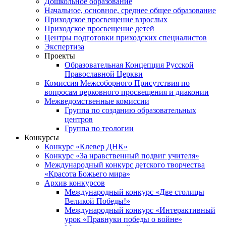
Дошкольное образование
Начальное, основное, среднее общее образование
Приходское просвещение взрослых
Приходское просвещение детей
Центры подготовки приходских специалистов
Экспертиза
Проекты
Образовательная Концепция Русской
Православной Церкви
Комиссия Межсоборного Присутствия по
вопросам церковного просвещения и диаконии
Межведомственные комиссии
Группа по созданию образовательных
центров
Группа по теологии
Конкурсы
Конкурс «Клевер ДНК»
Конкурс «За нравственный подвиг учителя»
Международный конкурс детского творчества
«Красота Божьего мира»
Архив конкурсов
Международный конкурс «Две столицы
Великой Победы!»
Международный конкурс «Интерактивный
урок «Правнуки победы о войне»