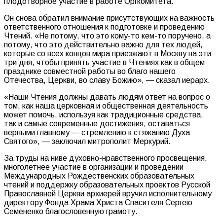
плодотворное участие в работе Оргкомитета.
Он снова обратил внимание присутствующих на важность
ответственного отношения к подготовке и проведению
Чтений. «Не потому, что это кому-то кем-то поручено, а
потому, что это действительно важно для тех людей,
которые со всех концов мира приезжают в Москву на эти
три дня, чтобы принять участие в Чтениях как в общем
празднике совместной работы во благо нашего
Отечества, Церкви, во славу Божию», — сказал иерарх.
«Наши Чтения должны давать людям ответ на вопрос о
том, как наша церковная и общественная деятельность
может помочь, используя как традиционные средства,
так и самые современные достижения, оставаться
верными главному — стремлению к стяжанию Духа
Святого», — заключил митрополит Меркурий.
За труды на ниве духовно-нравственного просвещения,
многолетнее участие в организации и проведении
Международных Рождественских образовательных
чтений и поддержку образовательных проектов Русской
Православной Церкви архиерей вручил исполнительному
директору Фонда Храма Христа Спасителя Сергею
Семененко благословенную грамоту.