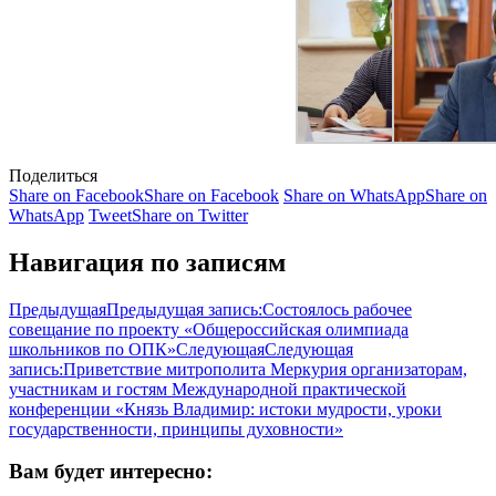
Поделиться
Share on Facebook
Share on Facebook
Share on WhatsApp
Share on
WhatsApp
Tweet
Share on Twitter
Навигация по записям
Предыдущая
Предыдущая запись:
Состоялось рабочее
совещание по проекту «Общероссийская олимпиада
школьников по ОПК»
Следующая
Следующая
запись:
Приветствие митрополита Меркурия организаторам,
участникам и гостям Международной практической
конференции «Князь Владимир: истоки мудрости, уроки
государственности, принципы духовности»
Вам будет интересно: