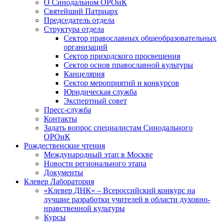
О Синодальном ОРОиК
Святейший Патриарх
Председатель отдела
Структура отдела
Сектор православных общеобразовательных
организаций
Сектор приходского просвещения
Сектор основ православной культуры
Канцелярия
Сектор мероприятий и конкурсов
Юридическая служба
Экспертный совет
Пресс-служба
Контакты
Задать вопрос специалистам Синодального
ОРОиК
Рождественские чтения
Международный этап в Москве
Новости регионального этапа
Документы
Клевер Лаборатория
«Клевер ДНК» – Всероссийский конкурс на
лучшие разработки учителей в области духовно-
нравственной культуры
Курсы