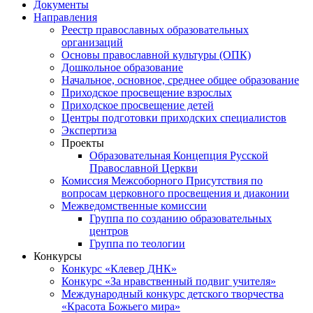
Документы
Направления
Реестр православных образовательных
организаций
Основы православной культуры (ОПК)
Дошкольное образование
Начальное, основное, среднее общее образование
Приходское просвещение взрослых
Приходское просвещение детей
Центры подготовки приходских специалистов
Экспертиза
Проекты
Образовательная Концепция Русской
Православной Церкви
Комиссия Межсоборного Присутствия по
вопросам церковного просвещения и диаконии
Межведомственные комиссии
Группа по созданию образовательных
центров
Группа по теологии
Конкурсы
Конкурс «Клевер ДНК»
Конкурс «За нравственный подвиг учителя»
Международный конкурс детского творчества
«Красота Божьего мира»