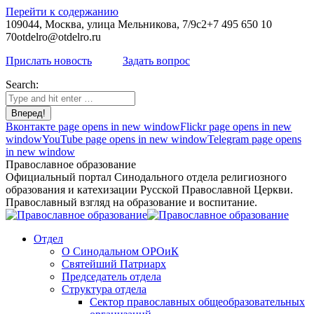
Перейти к содержанию
109044, Москва, улица Мельникова, 7/9с2
+7 495 650 10
70
otdelro@otdelro.ru
Прислать новость
Задать вопрос
Search:
Вконтакте page opens in new window
Flickr page opens in new
window
YouTube page opens in new window
Telegram page opens
in new window
Православное образование
Официальный портал Синодального отдела религиозного
образования и катехизации Русской Православной Церкви.
Православный взгляд на образование и воспитание.
Отдел
О Синодальном ОРОиК
Святейший Патриарх
Председатель отдела
Структура отдела
Сектор православных общеобразовательных