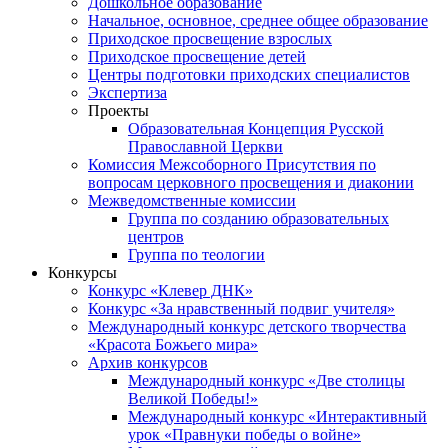
Дошкольное образование
Начальное, основное, среднее общее образование
Приходское просвещение взрослых
Приходское просвещение детей
Центры подготовки приходских специалистов
Экспертиза
Проекты
Образовательная Концепция Русской
Православной Церкви
Комиссия Межсоборного Присутствия по
вопросам церковного просвещения и диаконии
Межведомственные комиссии
Группа по созданию образовательных
центров
Группа по теологии
Конкурсы
Конкурс «Клевер ДНК»
Конкурс «За нравственный подвиг учителя»
Международный конкурс детского творчества
«Красота Божьего мира»
Архив конкурсов
Международный конкурс «Две столицы
Великой Победы!»
Международный конкурс «Интерактивный
урок «Правнуки победы о войне»