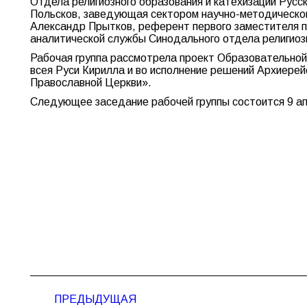
Отдела религиозного образования и катехизации Русс
Польсков, заведующая сектором научно-методическог
Александр Прытков, референт первого заместителя п
аналитической службы Синодального отдела религиозн
Рабочая группа рассмотрела проект Образовательной
всея Руси Кирилла и во исполнение решений Архиерей
Православной Церкви».
Следующее заседание рабочей группы состоится 9 ап
Навигация
ПРЕДЫДУЩАЯ
по