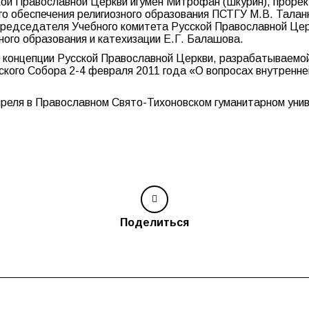
кой Православной Церкви игумен Митрофан (Шкурин), проре
о обеспечения религиозного образования ПСТГУ М.В. Талан
редседателя Учебного комитета Русской Православной Цер
ого образования и катехизации Е.Г. Балашова.
 концепции Русской Православной Церкви, разрабатываемо
ского Собора 2-4 февраля 2011 года «О вопросах внутренне
реля в Православном Свято-Тихоновском гуманитарном уни
Поделиться