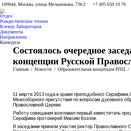
109044, Москва, улица Мельникова, 7/9с2
+7 495 650 10 70
Отдел
Рождественские чтения
Клевер Лаборатория
Документы
Направления
Конкурсы
Состоялось очередное засе
концепции Русской Правос
Вы здесь:
Главная
Новости
Образовательная концепция РПЦ
11 марта 2013 года в храме преподобного Серафима 
Межсоборного присутствия по вопросам духовного об
Православной Церкви.
Работу совещания возглавил первый заместитель пре
Серафима протоиерей Максим Козлов.
В заседании приняли участие ректор Православного-