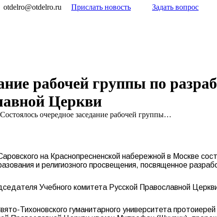
otdelro@otdelro.ru
Прислать новость
Задать вопрос
дание рабочей группы по разра
лавной Церкви
Состоялось очередное заседание рабочей группы…
Саровского на Краснопресненской набережной в Москве сост
разования и религиозного просвещения, посвященное разраб
дседателя Учебного комитета Русской Православной Церкви,
Свято-Тихоновского гуманитарного университета протоиере