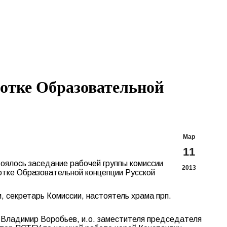
Search:
Вконтакте
Flickr
YouTu
Te
page
page
page
pa
opens
opens
opens
op
in
in
in
in
new
new
new
n
window
window
windo
w
ботке Образовательной
Мар
11
оялось заседание рабочей группы комиссии
2013
отке Образовательной концепции Русской
 секретарь Комиссии, настоятель храма прп.
й Владимир Воробьев, и.о. заместителя председателя