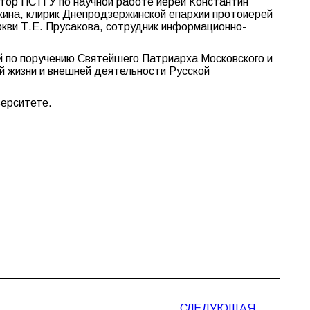
ктор ПСТГУ по научной работе иерей Константин
кина, клирик Днепродзержинской епархии протоиерей
кви Т.Е. Прусакова, сотрудник информационно-
й по поручению Святейшего Патриарха Московского и
й жизни и внешней деятельности Русской
верситете.
СЛЕДУЮЩАЯ