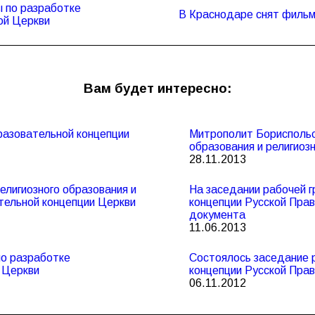
ы по разработке
Следующая
В Краснодаре снят фильм
ой Церкви
запись:
Вам будет интересно:
разовательной концепции
Митрополит Бориспольск
образования и религиоз
28.11.2013
елигиозного образования и
На заседании рабочей 
тельной концепции Церкви
концепции Русской Прав
документа
11.06.2013
по разработке
Состоялось заседание 
 Церкви
концепции Русской Пра
06.11.2012