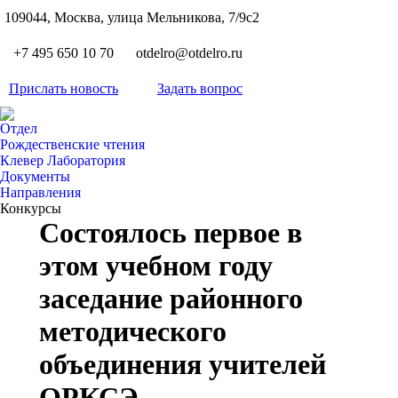
S
109044, Москва, улица Мельникова, 7/9с2
Вкон
page
Flickr
+7 495 650 10 70
otdelro@otdelro.ru
opens
page
YouT
in
opens
Прислать новость
Задать вопрос
page
new
Teleg
in
opens
wind
page
new
Отдел
in
opens
Рождественские чтения
wind
new
Клевер Лаборатория
in
wind
Документы
new
Направления
wind
Конкурсы
Состоялось первое в
этом учебном году
заседание районного
методического
объединения учителей
ОРКСЭ