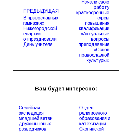
Начали свою
записям
работу
ПРЕДЫДУЩАЯ
краткосрочные
В православных
курсы
гимназиях
повышения
Нижегородской
квалификации
Предыдущая
Следующая
епархии
«Актуальные
запись:
запись:
отпраздновали
вопросы
День учителя
преподавания
«Основ
православной
культуры»
Вам будет интересно:
Семейная
Отдел
экспедиция
религиозного
младшей ветви
образования и
дружины юных
катехизации
разведчиков
Скопинской