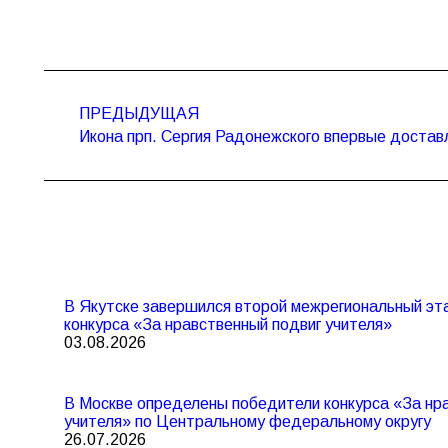
Навигация
по
ПРЕДЫДУЩАЯ
Предыдущая
записям
Икона прп. Сергия Радонежского впервые достав
запись:
В Якутске завершился второй межрегиональный эта
конкурса «За нравственный подвиг учителя»
03.08.2026
В Москве определены победители конкурса «За нр
учителя» по Центральному федеральному округу
26.07.2026