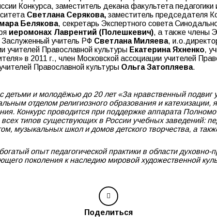
ссии Конкурса, заместитель декана факультета педагогики 
рситета
Светлана Серякова,
заместитель председателя Ко
мара Белякова
, cекретарь Экспертного совета Синодальн
ыря
иеромонах Лаврентий (Полешкевич)
, а также члены 
, Заслуженный учитель РФ
Светлана Миляева
, и.о.директ
ии учителей Православной культуры
Екатерина Яхненко
, у
ителя» в 2011 г., член Московской ассоциации учителей Пра
 учителей Православной культуры
Ольга Затопляева
.
ы с детьми и молодёжью до 20 лет «За нравственный подви
льным отделом религиозного образования и катехизации, 
ания. Конкурс проводится при поддержке аппарата Полном
 всех типов существующих в России учебных заведений: п
том, музыкальных школ и домов детского творчества, а та
богатый опыт педагогической практики в области духовно-п
ющего поколения к наследию мировой художественной культ
Поделиться