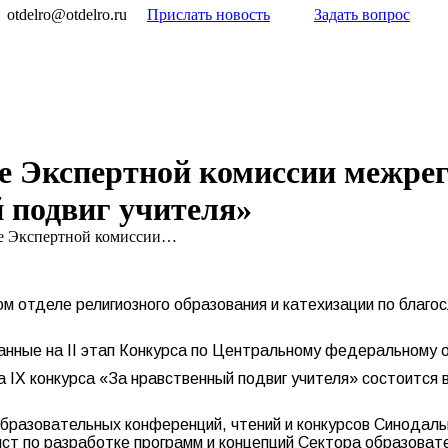
otdelro@otdelro.ru
Прислать новость
Задать вопрос
ие Экспертной комиссии межре
 подвиг учителя»
ние Экспертной комиссии…
ом отделе религиозного образования и катехизации по бла
ланные на II этап Конкурса по Центральному федеральному 
а IX конкурса «За нравственный подвиг учителя» состоится
бразовательных конференций, чтений и конкурсов Синодаль
ист по разработке программ и концепций Сектора образоват