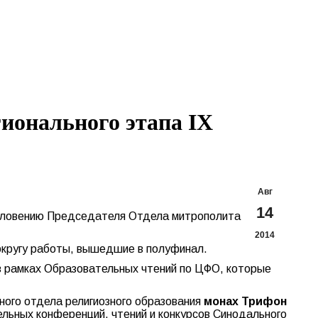
Search:
Вконтакте
Flickr
YouTu
Te
page
page
page
pa
opens
opens
opens
op
in
in
in
in
new
new
new
n
window
window
windo
w
гионального этапа IX
Авг
14
гословению Председателя Отдела митрополита
2014
округу работы, вышедшие в полуфинал.
 в рамках Образовательных чтений по ЦФО, которые
ного отдела религиозного образования
монах Трифон
ельных конференций, чтений и конкурсов Синодального