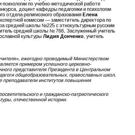
и психологии по учебно-методической работе
нкурса, доцент кафедры педагогики и психологии
ого отдела религиозного образования
Елена
Экспертной комиссии — заместитель директора по
ора средней школы №225 с этнокультурным русским
читель средней школы № 766, Заслуженный учитель
вославной культуры
Лидия Донченко
, учитель
г учителя», ежегодно проводимый Министерством
является примером успешного церковно-
очного представителя Президента в Центральном
едагоги общеобразовательных, православных школ,
кже преподаватели институтов повышения
росветительского и гражданско-патриотического
уры, отечественной истории.