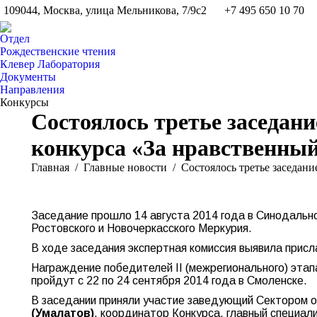
109044, Москва, улица Мельникова, 7/9с2
+7 495 650 10 70
Отдел
Рождественские чтения
Клевер Лаборатория
Документы
Направления
Конкурсы
Состоялось третье заседан
конкурса «За нравственный
Вы здесь:
Главная
Главные новости
Состоялось третье заседа
Заседание прошло 14 августа 2014 года в Синодальн
Ростовского и Новочеркасского Меркурия.
В ходе заседания экспертная комиссия выявила прис
Награждение победителей II (межрегионального) этап
пройдут с 22 по 24 сентября 2014 года в Смоленске.
В заседании приняли участие заведующий Сектором о
(Умалатов)
, координатор Конкурса, главный специал