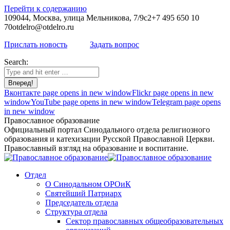
Перейти к содержанию
109044, Москва, улица Мельникова, 7/9с2
+7 495 650 10
70
otdelro@otdelro.ru
Прислать новость
Задать вопрос
Search:
Вконтакте page opens in new window
Flickr page opens in new
window
YouTube page opens in new window
Telegram page opens
in new window
Православное образование
Официальный портал Синодального отдела религиозного
образования и катехизации Русской Православной Церкви.
Православный взгляд на образование и воспитание.
Отдел
О Синодальном ОРОиК
Святейший Патриарх
Председатель отдела
Структура отдела
Сектор православных общеобразовательных