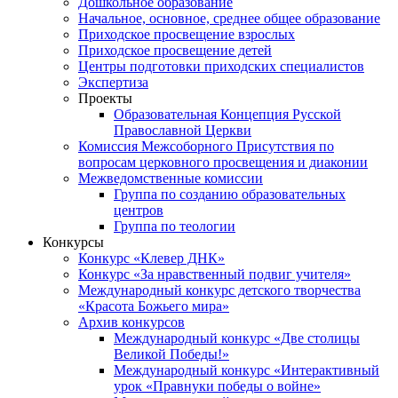
Дошкольное образование
Начальное, основное, среднее общее образование
Приходское просвещение взрослых
Приходское просвещение детей
Центры подготовки приходских специалистов
Экспертиза
Проекты
Образовательная Концепция Русской
Православной Церкви
Комиссия Межсоборного Присутствия по
вопросам церковного просвещения и диаконии
Межведомственные комиссии
Группа по созданию образовательных
центров
Группа по теологии
Конкурсы
Конкурс «Клевер ДНК»
Конкурс «За нравственный подвиг учителя»
Международный конкурс детского творчества
«Красота Божьего мира»
Архив конкурсов
Международный конкурс «Две столицы
Великой Победы!»
Международный конкурс «Интерактивный
урок «Правнуки победы о войне»