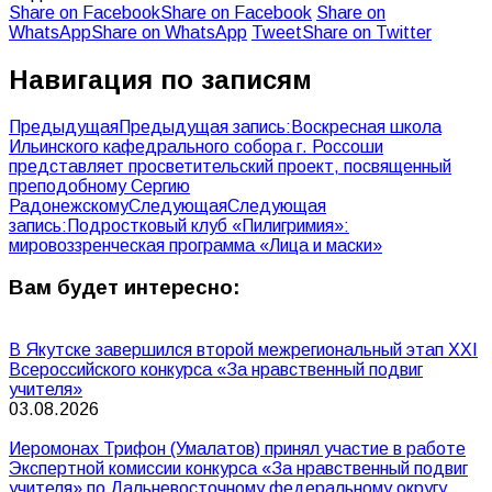
Share on Facebook
Share on Facebook
Share on
WhatsApp
Share on WhatsApp
Tweet
Share on Twitter
Навигация по записям
Предыдущая
Предыдущая запись:
Воскресная школа
Ильинского кафедрального собора г. Россоши
представляет просветительский проект, посвященный
преподобному Сергию
Радонежскому
Следующая
Следующая
запись:
Подростковый клуб «Пилигримия»:
мировоззренческая программа «Лица и маски»
Вам будет интересно:
В Якутске завершился второй межрегиональный этап XXI
Всероссийского конкурса «За нравственный подвиг
учителя»
03.08.2026
Иеромонах Трифон (Умалатов) принял участие в работе
Экспертной комиссии конкурса «За нравственный подвиг
учителя» по Дальневосточному федеральному округу