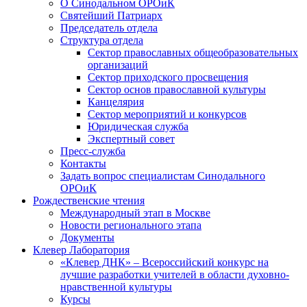
О Синодальном ОРОиК
Святейший Патриарх
Председатель отдела
Структура отдела
Сектор православных общеобразовательных
организаций
Сектор приходского просвещения
Сектор основ православной культуры
Канцелярия
Сектор мероприятий и конкурсов
Юридическая служба
Экспертный совет
Пресс-служба
Контакты
Задать вопрос специалистам Синодального
ОРОиК
Рождественские чтения
Международный этап в Москве
Новости регионального этапа
Документы
Клевер Лаборатория
«Клевер ДНК» – Всероссийский конкурс на
лучшие разработки учителей в области духовно-
нравственной культуры
Курсы