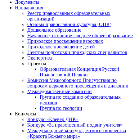
Документы
Направления
Реестр православных образовательных
организаций
Основы православной культуры (ОПК)
Дошкольное образование
Начальное, основное, среднее общее образование
Приходское просвещение взрослых
Приходское просвещение детей
Центры подготовки приходских специалистов
Экспертиза
Проекты
Образовательная Концепция Русской
Православной Церкви
Комиссия Межсоборного Присутствия по
вопросам церковного просвещения и диаконии
Межведомственные комиссии
Группа по созданию образовательных
центров
Группа по теологии
Конкурсы
Конкурс «Клевер ДНК»
Конкурс «За нравственный подвиг учителя»
Международный конкурс детского творчества
«Красота Божьего мира»