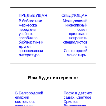
Навигация
ПРЕДЫДУЩАЯ
СЛЕДУЮЩАЯ
по
В библиотеки
Межвузовский
записям
Черкесска
иконописный
переданы
совет
учебные
призывает
Предыдущая
Следующая
пособия по
направить
запись:
запись:
библеистике и
специалистов
другая
в
православная
Снетогорский
литература
монастырь.
Вам будет интересно:
В Белгородской
Пасха в детских
епархии
садах. Светлое
состоялось
Христов
заседание
Воскресение