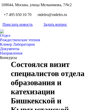
S
109044, Москва, улица Мельникова, 7/9с2
Вкон
page
Flickr
+7 495 650 10 70
otdelro@otdelro.ru
opens
page
YouT
in
opens
Прислать новость
Задать вопрос
page
new
Teleg
in
opens
wind
page
new
Отдел
in
opens
Рождественские чтения
wind
new
Клевер Лаборатория
in
wind
Документы
new
Направления
wind
Конкурсы
Состоялся визит
специалистов отдела
образования и
катехизации
Бишкекской и
Кыргыстанской