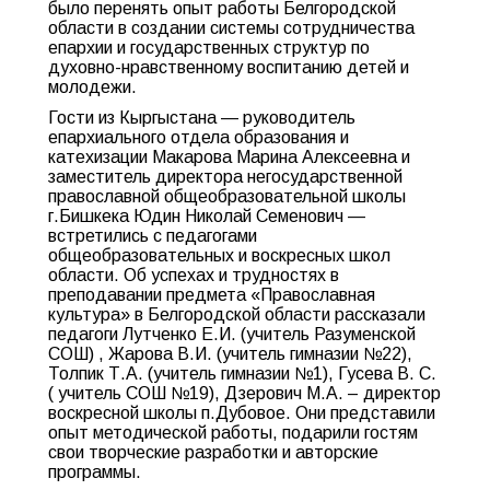
было перенять опыт работы Белгородской
области в создании системы сотрудничества
епархии и государственных структур по
духовно-нравственному воспитанию детей и
молодежи.
Гости из Кыргыстана — руководитель
епархиального отдела образования и
катехизации Макарова Марина Алексеевна и
заместитель директора негосударственной
православной общеобразовательной школы
г.Бишкека Юдин Николай Семенович —
встретились с педагогами
общеобразовательных и воскресных школ
области. Об успехах и трудностях в
преподавании предмета «Православная
культура» в Белгородской области рассказали
педагоги Лутченко Е.И. (учитель Разуменской
СОШ) , Жарова В.И. (учитель гимназии №22),
Толпик Т.А. (учитель гимназии №1), Гусева В. С.
( учитель СОШ №19), Дзерович М.А. – директор
воскресной школы п.Дубовое. Они представили
опыт методической работы, подарили гостям
свои творческие разработки и авторские
программы.