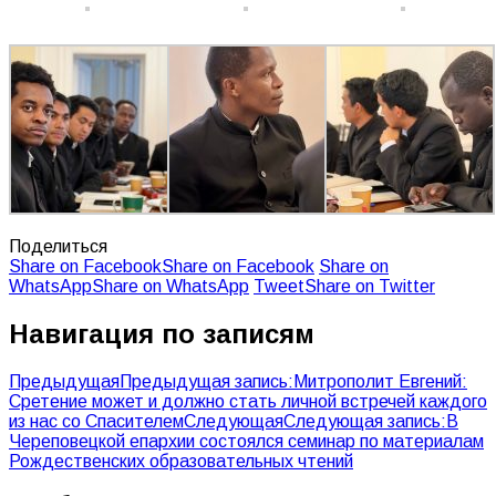
Поделиться
Share on Facebook
Share on Facebook
Share on
WhatsApp
Share on WhatsApp
Tweet
Share on Twitter
Навигация по записям
Предыдущая
Предыдущая запись:
Митрополит Евгений:
Сретение может и должно стать личной встречей каждого
из нас со Спасителем
Следующая
Следующая запись:
В
Череповецкой епархии состоялся семинар по материалам
Рождественских образовательных чтений