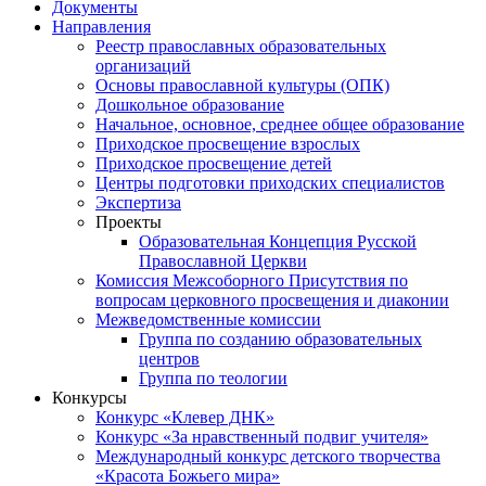
Документы
Направления
Реестр православных образовательных
организаций
Основы православной культуры (ОПК)
Дошкольное образование
Начальное, основное, среднее общее образование
Приходское просвещение взрослых
Приходское просвещение детей
Центры подготовки приходских специалистов
Экспертиза
Проекты
Образовательная Концепция Русской
Православной Церкви
Комиссия Межсоборного Присутствия по
вопросам церковного просвещения и диаконии
Межведомственные комиссии
Группа по созданию образовательных
центров
Группа по теологии
Конкурсы
Конкурс «Клевер ДНК»
Конкурс «За нравственный подвиг учителя»
Международный конкурс детского творчества
«Красота Божьего мира»