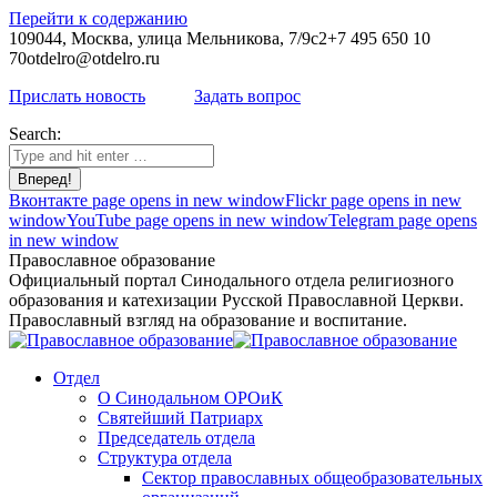
Перейти к содержанию
109044, Москва, улица Мельникова, 7/9с2
+7 495 650 10
70
otdelro@otdelro.ru
Прислать новость
Задать вопрос
Search:
Вконтакте page opens in new window
Flickr page opens in new
window
YouTube page opens in new window
Telegram page opens
in new window
Православное образование
Официальный портал Синодального отдела религиозного
образования и катехизации Русской Православной Церкви.
Православный взгляд на образование и воспитание.
Отдел
О Синодальном ОРОиК
Святейший Патриарх
Председатель отдела
Структура отдела
Сектор православных общеобразовательных