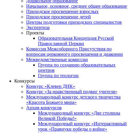
Дошкольное образование
Начальное, основное, среднее общее образование
Приходское просвещение взрослых
Приходское просвещение детей
Центры подготовки приходских специалистов
Экспертиза
Проекты
Образовательная Концепция Русской
Православной Церкви
Комиссия Межсоборного Присутствия по
вопросам церковного просвещения и диаконии
Межведомственные комиссии
Группа по созданию образовательных
центров
Группа по теологии
Конкурсы
Конкурс «Клевер ДНК»
Конкурс «За нравственный подвиг учителя»
Международный конкурс детского творчества
«Красота Божьего мира»
Архив конкурсов
Международный конкурс «Две столицы
Великой Победы!»
Международный конкурс «Интерактивный
урок «Правнуки победы о войне»