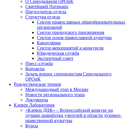
О Синодальном ОРОиК
Святейший Патриарх
Председатель отдела
Структура отдела
Сектор православных общеобразовательных
организаций
Сектор приходского просвещения
Сектор основ православной культуры
Канцелярия
Сектор мероприятий и конкурсов
Юридическая служба
Экспертный совет
Пресс-служба
Контакты
Задать вопрос специалистам Синодального
ОРОиК
Рождественские чтения
Международный этап в Москве
Новости регионального этапа
Документы
Клевер Лаборатория
«Клевер ДНК» – Всероссийский конкурс на
лучшие разработки учителей в области духовно-
нравственной культуры
Курсы