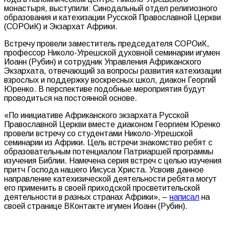
монастыря, выступили: Синодальный отдел религиозного
образования и катехизации Русской Православной Церкви
(СОРОиК) и Экзархат Африки.
Встречу провели заместитель председателя СОРОиК,
профессор Николо-Угрешской духовной семинарии игумен
Иоанн (Рубин) и сотрудник Управления Африканского
Экзархата, отвечающий за вопросы развития катехизации
взрослых и поддержку воскресных школ, диакон Георгий
Юренко. В перспективе подобные мероприятия будут
проводиться на постоянной основе.
«По инициативе Африканского экзархата Русской
Православной Церкви вместе диаконом Георгием Юренко
провели встречу со студентами Николо-Угрешской
семинарии из Африки. Цель встречи знакомство ребят с
образовательным потенциалом Патриаршей программы
изучения Библии. Намечена серия встреч с целью изучения
притч Господа нашего Иисуса Христа. Усвоив данное
направление катехизической деятельности ребята могут
его применить в своей приходской просветительской
деятельности в разных странах Африки», –
написал
на
своей странице ВКонтакте игумен Иоанн (Рубин).