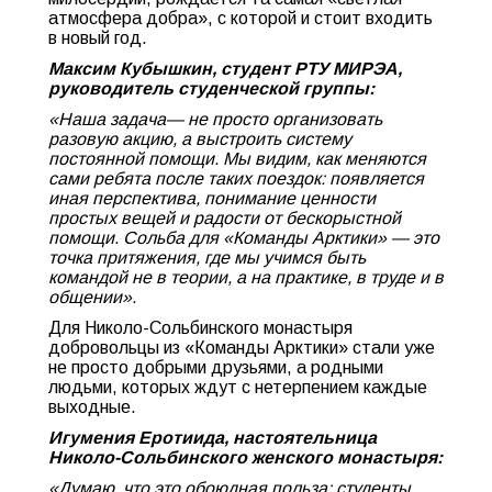
атмосфера добра», с которой и стоит входить
в новый год.
Максим Кубышкин, студент РТУ МИРЭА,
руководитель студенческой группы:
«Наша задача— не просто организовать
разовую акцию, а выстроить систему
постоянной помощи. Мы видим, как меняются
сами ребята после таких поездок: появляется
иная перспектива, понимание ценности
простых вещей и радости от бескорыстной
помощи. Сольба для «Команды Арктики» — это
точка притяжения, где мы учимся быть
командой не в теории, а на практике, в труде и в
общении».
Для Николо-Сольбинского монастыря
добровольцы из «Команды Арктики» стали уже
не просто добрыми друзьями, а родными
людьми, которых ждут с нетерпением каждые
выходные.
Игумения Еротиида, настоятельница
Николо-Сольбинского женского монастыря:
«Думаю, что это обоюдная польза: студенты,