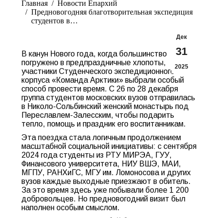
Главная
Новости Епархий
Предновогодняя благотворительная экспедиция
студентов в…
Дек
31
В канун Нового года, когда большинство
погружено в предпраздничные хлопоты,
2025
участники Студенческого экспедиционного
корпуса «Команда Арктики» выбрали особый
способ провести время. С 26 по 28 декабря
группа студентов московских вузов отправилась
в Николо-Сольбинский женский монастырь под
Переславлем-Залесским, чтобы подарить
тепло, помощь и праздник его воспитанникам.
Эта поездка стала логичным продолжением
масштабной социальной инициативы: с сентября
2024 года студенты из РТУ МИРЭА, ГУУ,
Финансового университета, НИУ ВШЭ, МАИ,
МГПУ, РАНХиГС, МГУ им. Ломоносова и других
вузов каждые выходные приезжают в обитель.
За это время здесь уже побывали более 1 200
добровольцев. Но предновогодний визит был
наполнен особым смыслом.