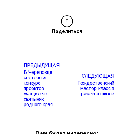
Поделиться
Навигация
ПРЕДЫДУЩАЯ
по
В Череповце
записям
СЛЕДУЮЩАЯ
состоялся
конкурс
Рождественский
Предыдущая
Следующая
проектов
мастер-класс в
запись:
запись:
учащихся о
ряжской школе
святынях
родного края
Вам будет интересно: