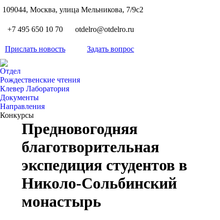
S
109044, Москва, улица Мельникова, 7/9с2
Вкон
page
Flickr
+7 495 650 10 70
otdelro@otdelro.ru
opens
page
YouT
in
opens
Прислать новость
Задать вопрос
page
new
Teleg
in
opens
wind
page
new
Отдел
in
opens
Рождественские чтения
wind
new
Клевер Лаборатория
in
wind
Документы
new
Направления
wind
Конкурсы
Предновогодняя
благотворительная
экспедиция студентов в
Николо-Сольбинский
монастырь
Вы здесь: