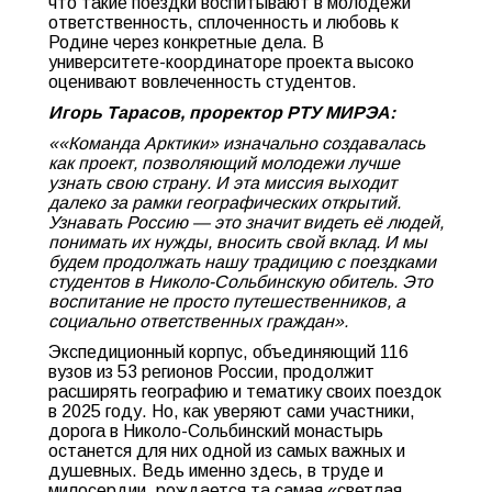
что такие поездки воспитывают в молодежи
ответственность, сплоченность и любовь к
Родине через конкретные дела. В
университете-координаторе проекта высоко
оценивают вовлеченность студентов.
Игорь Тарасов, проректор РТУ МИРЭА:
««Команда Арктики» изначально создавалась
как проект, позволяющий молодежи лучше
узнать свою страну. И эта миссия выходит
далеко за рамки географических открытий.
Узнавать Россию — это значит видеть её людей,
понимать их нужды, вносить свой вклад. И мы
будем продолжать нашу традицию с поездками
студентов в Николо-Сольбинскую обитель. Это
воспитание не просто путешественников, а
социально ответственных граждан».
Экспедиционный корпус, объединяющий 116
вузов из 53 регионов России, продолжит
расширять географию и тематику своих поездок
в 2025 году. Но, как уверяют сами участники,
дорога в Николо-Сольбинский монастырь
останется для них одной из самых важных и
душевных. Ведь именно здесь, в труде и
милосердии, рождается та самая «светлая