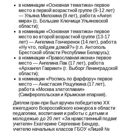
в номинации «Основная тематика» первое
место в первой возрастной группе (9-12 лет)
— Ульяна Милохина (9 лет), работа «Ангел
мира» (с. Большие Ключищи Ульяновской
области);
в номинации «Основная тематика» первое
место во второй возрастной группе (13-17
лет) — Ангелина Гончеренок (14 лет), работа
«Ну что, пойдем домой?» (г.п. Антополь
Брестской области Республики Беларусь);
в номинации «Православная икона» первое
место — Ангелина Пак (17 лет), работа
«Архангел Гавриил» (г. Выборг Ленинградской
области);
в номинации «Роспись по фарфору» первое
место — Анастасия Рощупкина (17 лет),
работа «Москва златоглавая»
(Симферопольская и Крымская епархия).
Диплом гран-при был вручен победителю XХ
ежегодного Всероссийского конкурса в области
педагогики, воспитания и работы с детьми и
молодежью до 20 лет «За нравственный подвиг
учителя» Екатерине Сергеевне Бендер,
учителю начальных классов ГБОУ «Лицей №