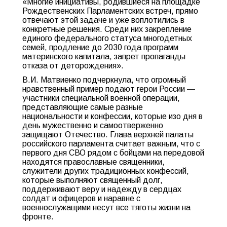
«Многие инициативы, родившиеся на площадке
Рождественских Парламентских встреч, прямо
отвечают этой задаче и уже воплотились в
конкретные решения. Среди них закрепление
единого федерального статуса многодетных
семей, продление до 2030 года программ
материнского капитала, запрет пропаганды
отказа от деторождения».
В.И. Матвиенко подчеркнула, что огромный
нравственный пример подают герои России —
участники специальной военной операции,
представляющие самые разные
национальности и конфессии, которые изо дня в
день мужественно и самоотверженно
защищают Отечество. Глава верхней палаты
российского парламента считает важным, что с
первого дня СВО рядом с бойцами на передовой
находятся православные священники,
служители других традиционных конфессий,
которые выполняют священный долг,
поддерживают веру и надежду в сердцах
солдат и офицеров и наравне с
военнослужащими несут все тяготы жизни на
фронте.