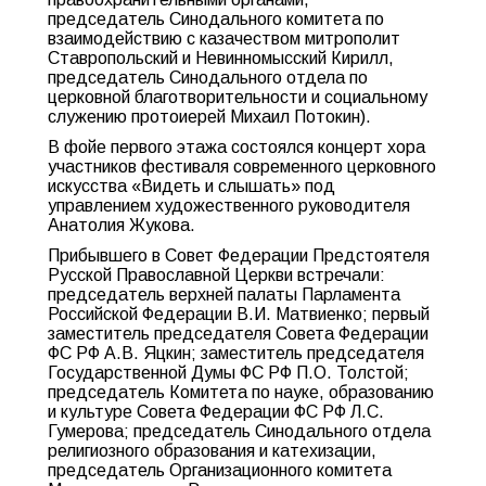
председатель Синодального комитета по
взаимодействию с казачеством митрополит
Ставропольский и Невинномысский Кирилл,
председатель Синодального отдела по
церковной благотворительности и социальному
служению протоиерей Михаил Потокин).
В фойе первого этажа состоялся концерт хора
участников фестиваля современного церковного
искусства «Видеть и слышать» под
управлением художественного руководителя
Анатолия Жукова.
Прибывшего в Совет Федерации Предстоятеля
Русской Православной Церкви встречали:
председатель верхней палаты Парламента
Российской Федерации В.И. Матвиенко; первый
заместитель председателя Совета Федерации
ФС РФ А.В. Яцкин; заместитель председателя
Государственной Думы ФС РФ П.О. Толстой;
председатель Комитета по науке, образованию
и культуре Совета Федерации ФС РФ Л.С.
Гумерова; председатель Синодального отдела
религиозного образования и катехизации,
председатель Организационного комитета