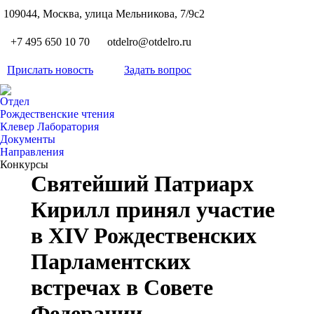
S
109044, Москва, улица Мельникова, 7/9с2
Вкон
page
Flickr
+7 495 650 10 70
otdelro@otdelro.ru
opens
page
YouT
in
opens
Прислать новость
Задать вопрос
page
new
Teleg
in
opens
wind
page
new
Отдел
in
opens
Рождественские чтения
wind
new
Клевер Лаборатория
in
wind
Документы
new
Направления
wind
Конкурсы
Святейший Патриарх
Кирилл принял участие
в XIV Рождественских
Парламентских
встречах в Совете
Федерации