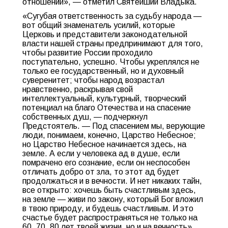
отношений», — отметил Святейший Владыка.
«Сугубая ответственность за судьбу народа —
вот общий знаменатель усилий, которые
Церковь и представители законодательной
власти нашей страны предпринимают для того,
чтобы развитие России проходило
поступательно, успешно. Чтобы укреплялся не
только ее государственный, но и духовный
суверенитет; чтобы народ возрастал
нравственно, раскрывая свой
интеллектуальный, культурный, творческий
потенциал на благо Отечества и на спасение
собственных душ, — подчеркнул
Предстоятель. — Под спасением мы, верующие
люди, понимаем, конечно, Царство Небесное;
но Царство Небесное начинается здесь, на
земле. А если у человека ад в душе, если
помрачено его сознание, если он неспособен
отличать добро от зла, то этот ад будет
продолжаться и в вечности. И нет никаких тайн,
все открыто: хочешь быть счастливым здесь,
на земле — живи по закону, который Бог вложил
в твою природу, и будешь счастливым. И это
счастье будет распространяться не только на
60, 70, 80 лет твоей жизни, но и на вечность».