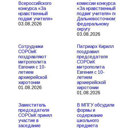
Всероссийского
комиссии конкурса
конкурса «За
«За нравственный
нравственный
подвиг учителя» по
подвиг учителя»
Дальневосточному
03.08.2026
федеральному
округу
03.08.2026
Сотрудники
Патриарх Кирилл
СОРОиК
поздравил
поздравляют
председателя
митрополита
СОРОиК
Евгения с 10-
митрополита
летием
Евгения с 10-
архиерейской
летием
хиротонии
архиерейской
01.08.2026
хиротонии
01.08.2026
Заместитель
В МПГУ обсудили
председателя
формы и
СОРОиК принял
содержание
участие в
школьного
заседание
предмета