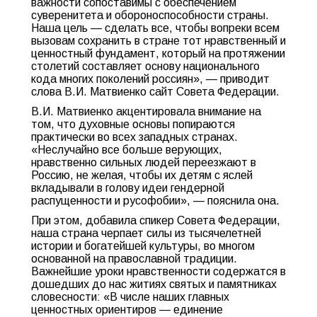
важности сопоставимы с обеспечением
суверенитета и обороноспособности страны.
Наша цель — сделать все, чтобы вопреки всем
вызовам сохранить в стране тот нравственный и
ценностный фундамент, который на протяжении
столетий составляет основу национального
кода многих поколений россиян», — приводит
слова В.И. Матвиенко сайт Совета Федерации.
В.И. Матвиенко акцентировала внимание на
том, что духовные основы попираются
практически во всех западных странах.
«Неслучайно все больше верующих,
нравственно сильных людей переезжают в
Россию, не желая, чтобы их детям с яслей
вкладывали в голову идеи гендерной
распущенности и русофобии», — пояснила она.
При этом, добавила спикер Совета Федерации,
наша страна черпает силы из тысячелетней
истории и богатейшей культуры, во многом
основанной на православной традиции.
Важнейшие уроки нравственности содержатся в
дошедших до нас житиях святых и памятниках
словесности: «В числе наших главных
ценностных ориентиров — единение