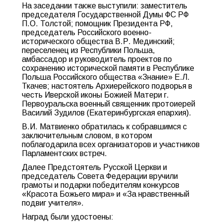
На заседании также выступили: заместитель
председателя Государственной Думы ФС РФ
П.О. Толстой; помощник Президента РФ,
председатель Российского военно-
исторического общества В.Р. Мединский;
переселенец из Республики Польша,
амбассадор и руководитель проектов по
сохранению исторической памяти в Республике
Польша Российского общества «Знание» Е.Л.
Ткачев; настоятель Архиерейского подворья в
честь Иверской иконы Божией Матери г.
Первоуральска военный священник протоиерей
Василий Зудилов (Екатеринбургская епархия).
В.И. Матвиенко обратилась к собравшимся с
заключительным словом, в котором
поблагодарила всех организаторов и участников
Парламентских встреч.
Далее Предстоятель Русской Церкви и
председатель Совета Федерации вручили
грамоты и подарки победителям конкурсов
«Красота Божьего мира» и «За нравственный
подвиг учителя».
Наград были удостоены: