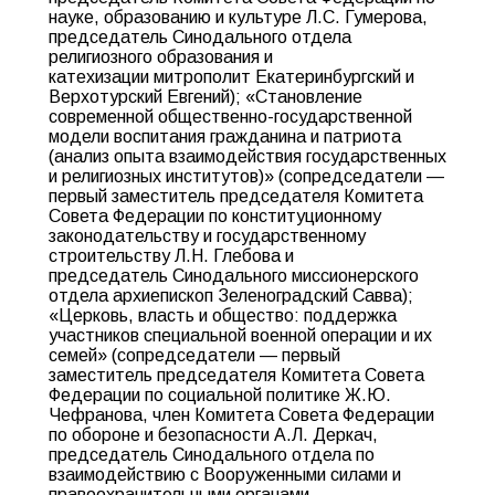
науке, образованию и культуре Л.С. Гумерова,
председатель Синодального отдела
религиозного образования и
катехизации митрополит Екатеринбургский и
Верхотурский Евгений); «Становление
современной общественно-государственной
модели воспитания гражданина и патриота
(анализ опыта взаимодействия государственных
и религиозных институтов)» (сопредседатели —
первый заместитель председателя Комитета
Совета Федерации по конституционному
законодательству и государственному
строительству Л.Н. Глебова и
председатель Синодального миссионерского
отдела архиепископ Зеленоградский Савва);
«Церковь, власть и общество: поддержка
участников специальной военной операции и их
семей» (сопредседатели — первый
заместитель председателя Комитета Совета
Федерации по социальной политике Ж.Ю.
Чефранова, член Комитета Совета Федерации
по обороне и безопасности А.Л. Деркач,
председатель Синодального отдела по
взаимодействию с Вооруженными силами и
правоохранительными органами,