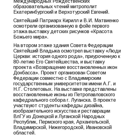
Международных Рождественских
образовательных чтений митрополит
Екатеринбургский и Верхотурский Евгений.
Святейший Патриарх Кирилл и В.И. Матвиенко
осмотрели организованную в фойе первого
этажа выставку детских рисунков «Красота
Божьего мира».
На втором этаже здания Совета Федерации
Святейший Владыка осмотрел выставку «Люди
Церкви: история одного рода», приуроченную к
80-летию Его Святейшества, и выставку
проекта «Возвращение восстановленных икон
Донбасса». Проект организован Советом
Федерации совместно с Владимирским
государственным университетом имени А.Г. и
Н.Г. Столетовых. На выставке представлены
восстановленные иконы из Петропавловского
кафедрального собора г. Луганска. В проекте
участвуют студенты кафедры дизайна,
изобразительного искусства и реставрации
ВлГУ из Донецкой и Луганской Народных
Республик, Пермского края, Архангельской,
Владимирской, Нижегородской, Ивановской
областей.