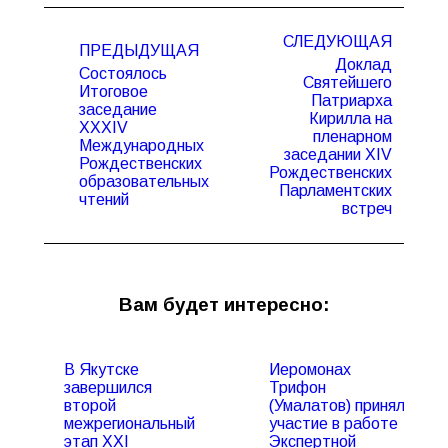
Навигация
СЛЕДУЮЩАЯ
по
ПРЕДЫДУЩАЯ
Доклад
записям
Состоялось
Святейшего
Итоговое
Патриарха
заседание
Кирилла на
XXХIV
Предыдущая
Следующая
пленарном
Международных
запись:
запись:
заседании XIV
Рождественских
Рождественских
образовательных
Парламентских
чтений
встреч
Вам будет интересно:
В Якутске
Иеромонах
завершился
Трифон
второй
(Умалатов) принял
межрегиональный
участие в работе
этап XXI
Экспертной