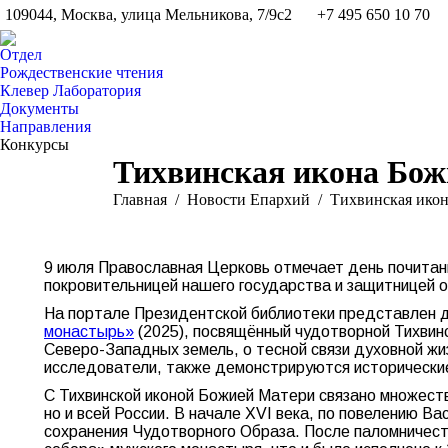
109044, Москва, улица Мельникова, 7/9с2
+7 495 650 10 70
Отдел
Рождественские чтения
Клевер Лаборатория
Документы
Направления
Конкурсы
Тихвинская икона Бож
Вы здесь:
Главная
Новости Епархий
Тихвинская ико
9 июля Православная Церковь отмечает день почитан
покровительницей нашего государства и защитницей о
На портале Президентской библиотеки представлен
монастырь»
(2025), посвящённый чудотворной Тихвинс
Северо-Западных земель, о тесной связи духовной жи
исследователи, также демонстрируются исторически
С Тихвинской иконой Божией Матери связано множеств
но и всей России. В начале XVI века, по повелению В
сохранения Чудотворного Образа. После паломничества