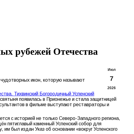
Search:
Вконтакте
Flickr
YouTu
Te
page
page
page
pa
opens
opens
opens
op
in
in
in
in
new
new
new
n
window
window
windo
w
ных рубежей Отечества
Июл
7
 чудотворных икон, которую называют
2026
ства. Тихвинский Богородичный Успенский
 святыня появилась в Прионежье и стала защитницей
онсультантов в фильме выступают реставраторы и
ется с историей не только Северо-Западного региона,
едён пятиглавый каменный Успенский собор для
, им был издан Указ об основании «вокруг Успенского