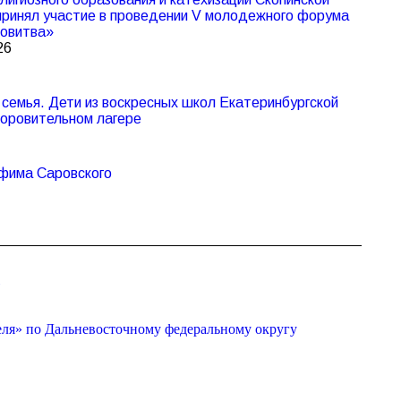
принял участие в проведении V молодежного форума
овитва»
26
семья. Дети из воскресных школ Екатеринбургской
доровительном лагере
афима Саровского
»
еля» по Дальневосточному федеральному округу