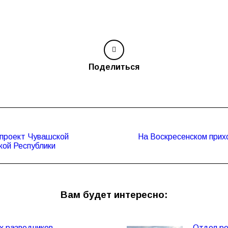
Поделиться
 проект Чувашской
На Воскресенском прих
Следующая
кой Республики
запись:
Вам будет интересно:
х разведчиков
Отдел ре