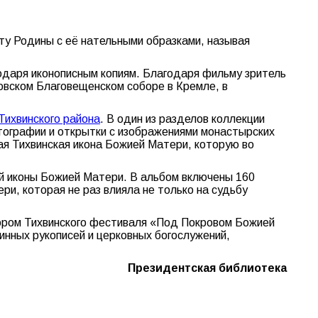
иту Родины с её нательными образками, называя
годаря иконописным копиям. Благодаря фильму зритель
овском Благовещенском соборе в Кремле, в
Тихвинского района
. В один из разделов коллекции
ографии и открытки с изображениями монастырских
ная Тихвинская икона Божией Матери, которую во
й иконы Божией Матери. В альбом включены 160
и, которая не раз влияла не только на судьбу
тором Тихвинского фестиваля «Под Покровом Божией
инных рукописей и церковных богослужений,
Президентская библиотека