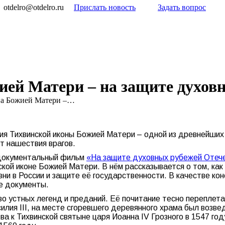
otdelro@otdelro.ru
Прислать новость
Задать вопрос
ией Матери – на защите духов
на Божией Матери –…
ия Тихвинской иконы Божией Матери – одной из древнейших
т нашествия врагов.
 документальный фильм
«На защите духовных рубежей Отече
кой иконе Божией Матери. В нём рассказывается о том, как
зни в России и защите её государственности. В качестве к
е документы.
о устных легенд и преданий. Её почитание тесно переплета
асилия III, на месте сгоревшего деревянного храма был возв
 к Тихвинской святыне царя Иоанна IV Грозного в 1547 году