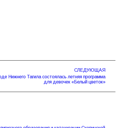
СЛЕДУЮЩАЯ
оде Нижнего Тагила состоялась летняя программа
для девочек «Белый цветок»
лигиозного образования и катехизации Скопинской