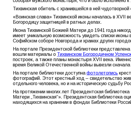
собора» мужского монастыря, что и было исполнено к 
Тихвинская обитель с хранившейся в ней чудотворной
«Воинская слава» Тихвинской иконы началась в XVII в
Богородицу защитницей в ратных делах.
Икона Тихвинской Божией Матери до 1941 года никогд
имеет уникальную возможность увидеть списки иконы 
Софийском соборе Новгорода и храмах других городо
На портале Президентской библиотеки представлена 
вошли материалы о
Тихвинском Богородичном Успенс
построек, а также планы монастыря XVII века. Именно
время Великой Отечественной войны вывезли сначала 
На портале библиотеки доступна
фотолетопись
крест
фотографий. Этот крестный ход – свидетельство живо
отдельного человека, но и на историческую судьбу Ро
На протяжении многих лет Президентская библиотека
Матери „Тихвинская“». Президентская библиотека оци
находящихся на хранении в фондах Библиотеки Росси