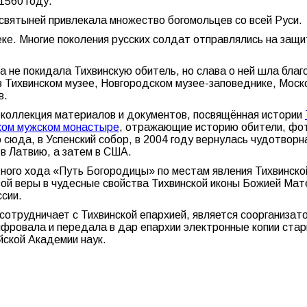
1560 году.
 святыней привлекала множество богомольцев со всей Руси.
еке. Многие поколения русских солдат отправлялись на защ
а не покидала Тихвинскую обитель, но слава о ней шла бла
в Тихвинском музее, Новгородском музее-заповеднике, Моск
в.
коллекция материалов и документов, посвящённая истории
ком мужском монастыре
, отражающие историю обители, фот
 сюда, в Успенский собор, в 2004 году вернулась чудотвор
в Латвию, а затем в США.
ного хода «Путь Богородицы» по местам явления Тихвинско
й веры в чудесные свойства Тихвинской иконы Божией Матер
ссии.
 сотрудничает с Тихвинской епархией, является соорганиза
фровала и передала в дар епархии электронные копии стар
йской Академии наук.