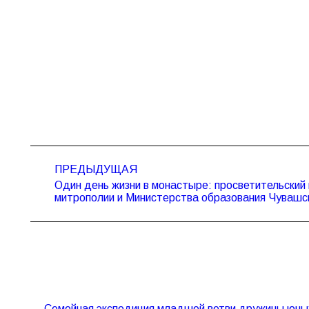
Навигация
ПРЕДЫДУЩАЯ
по
Один день жизни в монастыре: просветительский
Предыдущая
записям
митрополии и Министерства образования Чувашс
запись:
Семейная экспедиция младшей ветви дружины юны