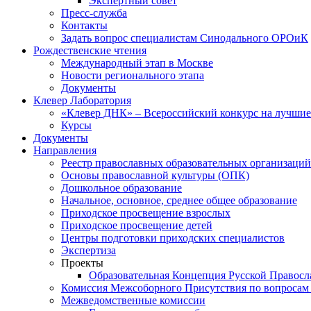
Экспертный совет
Пресс-служба
Контакты
Задать вопрос специалистам Синодального ОРОиК
Рождественские чтения
Международный этап в Москве
Новости регионального этапа
Документы
Клевер Лаборатория
«Клевер ДНК» – Всероссийский конкурс на лучшие 
Курсы
Документы
Направления
Реестр православных образовательных организаций
Основы православной культуры (ОПК)
Дошкольное образование
Начальное, основное, среднее общее образование
Приходское просвещение взрослых
Приходское просвещение детей
Центры подготовки приходских специалистов
Экспертиза
Проекты
Образовательная Концепция Русской Правос
Комиссия Межсоборного Присутствия по вопросам 
Межведомственные комиссии