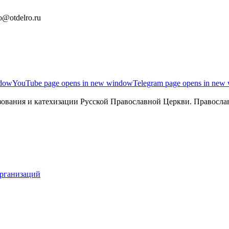
o@otdelro.ru
ndow
YouTube page opens in new window
Telegram page opens in new
ования и катехизации Русской Православной Церкви. Православ
организаций