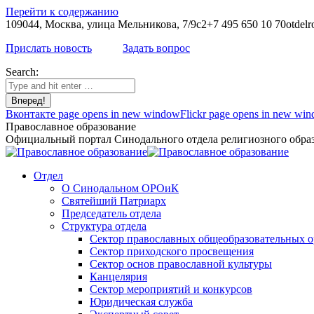
Перейти к содержанию
109044, Москва, улица Мельникова, 7/9с2
+7 495 650 10 70
otdelr
Прислать новость
Задать вопрос
Search:
Вконтакте page opens in new window
Flickr page opens in new wi
Православное образование
Официальный портал Синодального отдела религиозного образ
Отдел
О Синодальном ОРОиК
Святейший Патриарх
Председатель отдела
Структура отдела
Сектор православных общеобразовательных 
Сектор приходского просвещения
Сектор основ православной культуры
Канцелярия
Сектор мероприятий и конкурсов
Юридическая служба