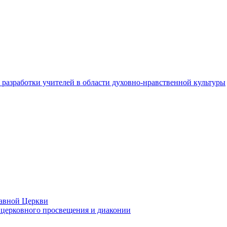
разработки учителей в области духовно-нравственной культуры
лавной Церкви
церковного просвещения и диаконии