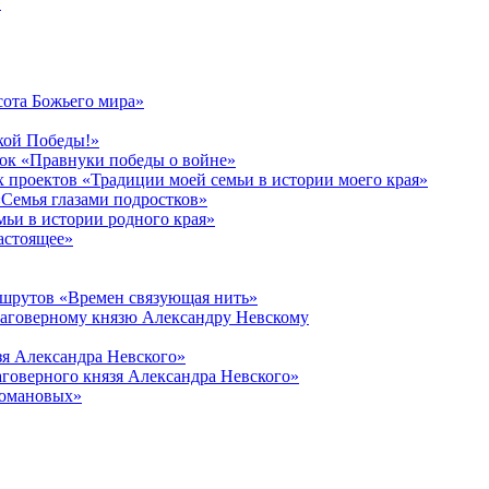
в
сота Божьего мира»
кой Победы!»
к «Правнуки победы о войне»
 проектов «Традиции моей семьи в истории моего края»
Семья глазами подростков»
ьи в истории родного края»
астоящее»
ршрутов «Времен связующая нить»
лаговерному князю Александру Невскому
зя Александра Невского»
говерного князя Александра Невского»
Романовых»