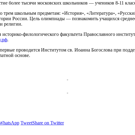
стие более тысячи московских школьников — учеников 8-11 клас
 трем школьным предметам: «История», «Литература», «Русски
стории России. Цель олимпиады — познакомить учащихся средне
 и религии.
 историко-филологического факультета Православного института
у.рф
.
первые проводится Институтом св. Иоанна Богослова при подд
латной основе.
 WhatsApp
Tweet
Share on Twitter