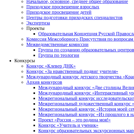
Начальное, основное, среднее общее образование
Приходское просвещение взрослых
Приходское просвещение детей
Центры подготовки приходских специалистов
Экспертиза
Проекты
Образовательная Концепция Русской Правос
Комиссия Межсоборного Присутствия по вопросам 
Межведомственные комиссии
Группа по созданию образовательных центро
Группа по теологии
Конкурсы
Конкурс «Клевер ДНК»
Конкурс «За нравственный подвиг учителя»
Международный конкурс детского творчества «Кра
Архив конкурсов
Международный конкурс «Две столицы Вели
Международный конкурс «Интерактивный уро
Межрегиональный конкурс исследовательских
Межрегиональный художественный конкурс «
Межрегиональный конкурс «История моей сем
Межрегиональный конкурс «Из прошлого в н
Проект «Россия – это родина моя!»
Конкурс «Учитель и ученик»
Конкурс образовательных экскурсионных ма