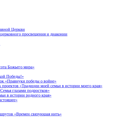
лавной Церкви
церковного просвещения и диаконии
в
сота Божьего мира»
кой Победы!»
к «Правнуки победы о войне»
 проектов «Традиции моей семьи в истории моего края»
Семья глазами подростков»
ьи в истории родного края»
астоящее»
ршрутов «Времен связующая нить»