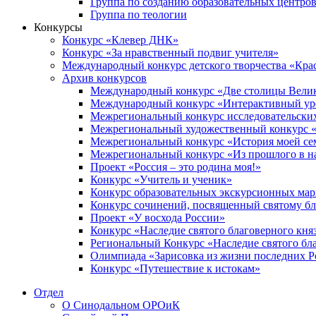
Группа по созданию образовательных центро
Группа по теологии
Конкурсы
Конкурс «Клевер ДНК»
Конкурс «За нравственный подвиг учителя»
Международный конкурс детского творчества «Кра
Архив конкурсов
Международный конкурс «Две столицы Вели
Международный конкурс «Интерактивный уро
Межрегиональный конкурс исследовательских
Межрегиональный художественный конкурс «
Межрегиональный конкурс «История моей сем
Межрегиональный конкурс «Из прошлого в н
Проект «Россия – это родина моя!»
Конкурс «Учитель и ученик»
Конкурс образовательных экскурсионных ма
Конкурс сочинений, посвященный святому б
Проект «У восхода России»
Конкурс «Наследие святого благоверного кня
Региональный Конкурс «Наследие святого бла
Олимпиада «Зарисовка из жизни последних 
Конкурс «Путешествие к истокам»
Отдел
О Синодальном ОРОиК