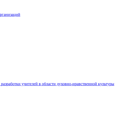
организаций
разработки учителей в области духовно-нравственной культуры