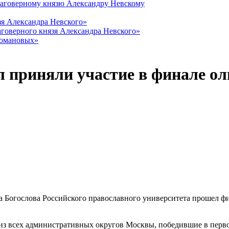
лаговерному князю Александру Невскому
зя Александра Невского»
говерного князя Александра Невского»
Романовых»
 приняли участие в финале о
на Богослова Российского православного университета прошел 
з всех административных округов Москвы, победившие в первом