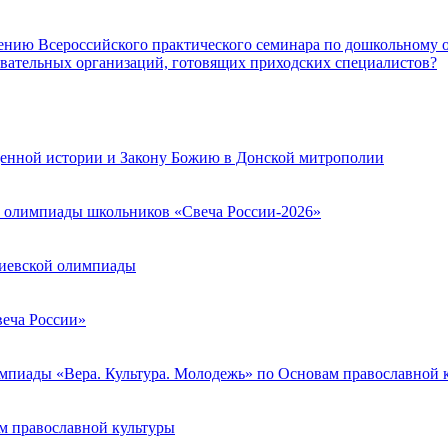
дению Всероссийского практического семинара по дошкольному 
вательных организаций, готовящих приходских специалистов?
енной истории и Закону Божию в Донской митрополии
 олимпиады школьников «Свеча России-2026»
диевской олимпиады
веча России»
мпиады «Вера. Культура. Молодежь» по Основам православной 
м православной культуры