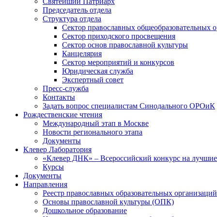
Святейший Патриарх
Председатель отдела
Структура отдела
Сектор православных общеобразовательных 
Сектор приходского просвещения
Сектор основ православной культуры
Канцелярия
Сектор мероприятий и конкурсов
Юридическая служба
Экспертный совет
Пресс-служба
Контакты
Задать вопрос специалистам Синодального ОРОиК
Рождественские чтения
Международный этап в Москве
Новости регионального этапа
Документы
Клевер Лаборатория
«Клевер ДНК» – Всероссийский конкурс на лучшие 
Курсы
Документы
Направления
Реестр православных образовательных организаций
Основы православной культуры (ОПК)
Дошкольное образование