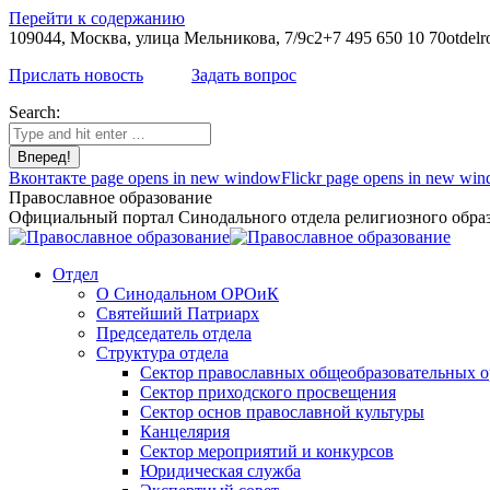
Перейти к содержанию
109044, Москва, улица Мельникова, 7/9с2
+7 495 650 10 70
otdelr
Прислать новость
Задать вопрос
Search:
Вконтакте page opens in new window
Flickr page opens in new wi
Православное образование
Официальный портал Синодального отдела религиозного образ
Отдел
О Синодальном ОРОиК
Святейший Патриарх
Председатель отдела
Структура отдела
Сектор православных общеобразовательных 
Сектор приходского просвещения
Сектор основ православной культуры
Канцелярия
Сектор мероприятий и конкурсов
Юридическая служба