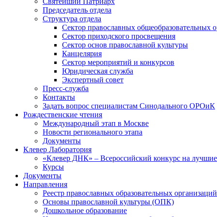
Святейший Патриарх
Председатель отдела
Структура отдела
Сектор православных общеобразовательных 
Сектор приходского просвещения
Сектор основ православной культуры
Канцелярия
Сектор мероприятий и конкурсов
Юридическая служба
Экспертный совет
Пресс-служба
Контакты
Задать вопрос специалистам Синодального ОРОиК
Рождественские чтения
Международный этап в Москве
Новости регионального этапа
Документы
Клевер Лаборатория
«Клевер ДНК» – Всероссийский конкурс на лучшие 
Курсы
Документы
Направления
Реестр православных образовательных организаций
Основы православной культуры (ОПК)
Дошкольное образование