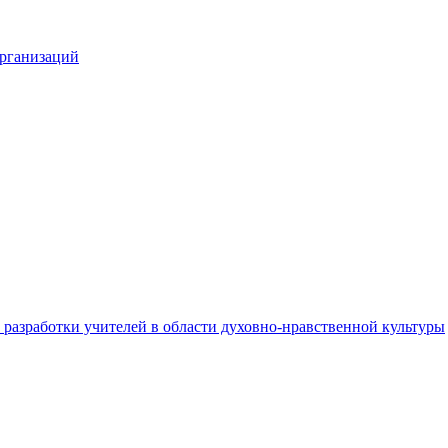
организаций
разработки учителей в области духовно-нравственной культуры