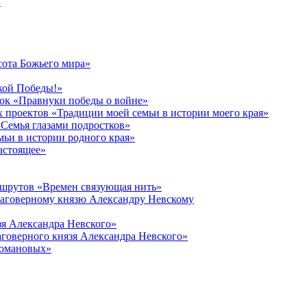
в
сота Божьего мира»
кой Победы!»
к «Правнуки победы о войне»
 проектов «Традиции моей семьи в истории моего края»
Семья глазами подростков»
ьи в истории родного края»
астоящее»
ршрутов «Времен связующая нить»
лаговерному князю Александру Невскому
зя Александра Невского»
говерного князя Александра Невского»
Романовых»