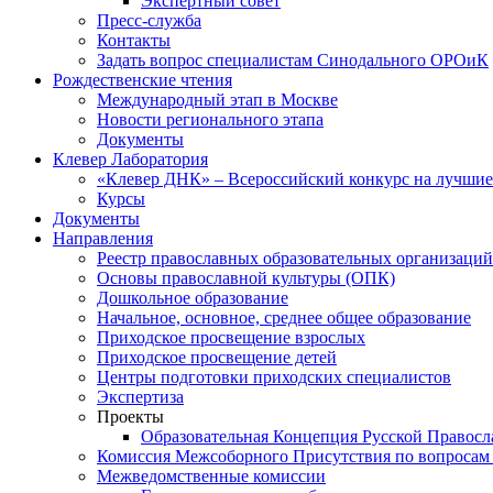
Экспертный совет
Пресс-служба
Контакты
Задать вопрос специалистам Синодального ОРОиК
Рождественские чтения
Международный этап в Москве
Новости регионального этапа
Документы
Клевер Лаборатория
«Клевер ДНК» – Всероссийский конкурс на лучшие 
Курсы
Документы
Направления
Реестр православных образовательных организаций
Основы православной культуры (ОПК)
Дошкольное образование
Начальное, основное, среднее общее образование
Приходское просвещение взрослых
Приходское просвещение детей
Центры подготовки приходских специалистов
Экспертиза
Проекты
Образовательная Концепция Русской Правос
Комиссия Межсоборного Присутствия по вопросам 
Межведомственные комиссии