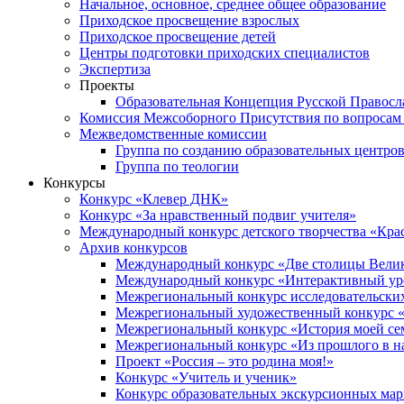
Начальное, основное, среднее общее образование
Приходское просвещение взрослых
Приходское просвещение детей
Центры подготовки приходских специалистов
Экспертиза
Проекты
Образовательная Концепция Русской Правос
Комиссия Межсоборного Присутствия по вопросам 
Межведомственные комиссии
Группа по созданию образовательных центро
Группа по теологии
Конкурсы
Конкурс «Клевер ДНК»
Конкурс «За нравственный подвиг учителя»
Международный конкурс детского творчества «Кра
Архив конкурсов
Международный конкурс «Две столицы Вели
Международный конкурс «Интерактивный уро
Межрегиональный конкурс исследовательских
Межрегиональный художественный конкурс «
Межрегиональный конкурс «История моей сем
Межрегиональный конкурс «Из прошлого в н
Проект «Россия – это родина моя!»
Конкурс «Учитель и ученик»
Конкурс образовательных экскурсионных ма