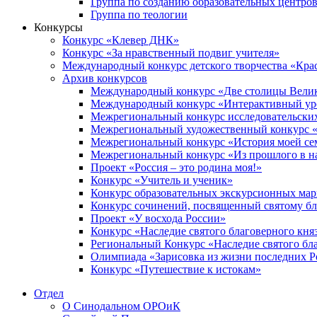
Группа по созданию образовательных центро
Группа по теологии
Конкурсы
Конкурс «Клевер ДНК»
Конкурс «За нравственный подвиг учителя»
Международный конкурс детского творчества «Кра
Архив конкурсов
Международный конкурс «Две столицы Вели
Международный конкурс «Интерактивный уро
Межрегиональный конкурс исследовательских
Межрегиональный художественный конкурс «
Межрегиональный конкурс «История моей сем
Межрегиональный конкурс «Из прошлого в н
Проект «Россия – это родина моя!»
Конкурс «Учитель и ученик»
Конкурс образовательных экскурсионных ма
Конкурс сочинений, посвященный святому б
Проект «У восхода России»
Конкурс «Наследие святого благоверного кня
Региональный Конкурс «Наследие святого бла
Олимпиада «Зарисовка из жизни последних 
Конкурс «Путешествие к истокам»
Отдел
О Синодальном ОРОиК