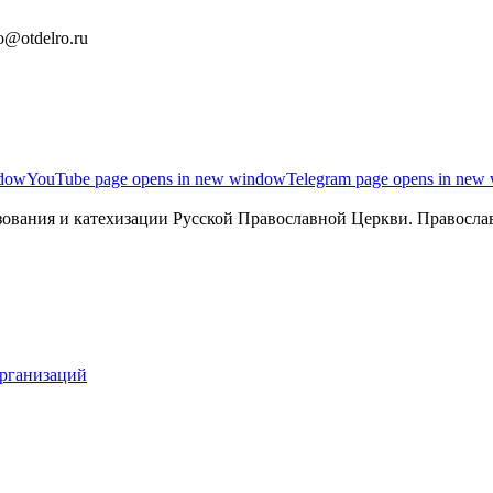
o@otdelro.ru
ndow
YouTube page opens in new window
Telegram page opens in new
ования и катехизации Русской Православной Церкви. Православ
организаций