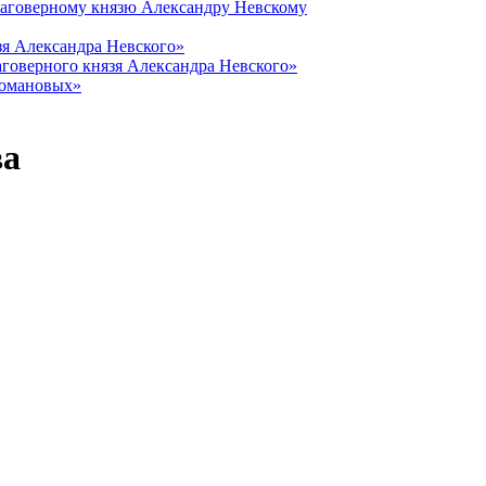
лаговерному князю Александру Невскому
зя Александра Невского»
говерного князя Александра Невского»
Романовых»
ва